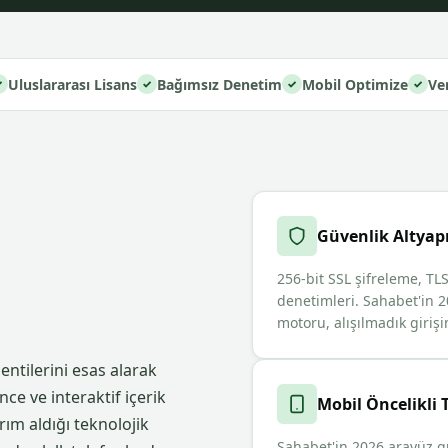
Uluslararası Lisans
Bağımsız Denetim
Mobil Optimize
Ver
✓
✓
✓
✓
Güvenlik Altyapı
256-bit SSL şifreleme, TL
denetimleri. Sahabet'in 
motoru, alışılmadık giriş
lentilerini esas alarak
ence ve interaktif içerik
Mobil Öncelikli 
ım aldığı teknolojik
Sahabet'in 2026 arayüz gü