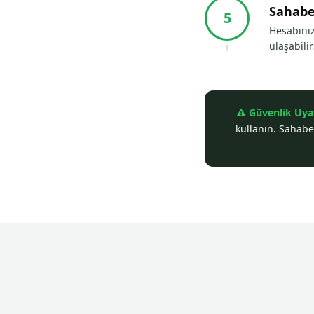
Sahabe
5
Hesabınız
ulaşabilir
⚠ Güvenlik Uyar
kullanın. Sahabet