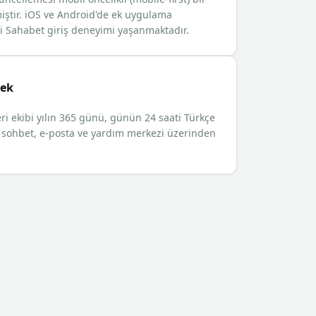
miştir. iOS ve Android'de ek uygulama
li Sahabet giriş deneyimi yaşanmaktadır.
tek
i ekibi yılın 365 günü, günün 24 saati Türkçe
ı sohbet, e-posta ve yardım merkezi üzerinden