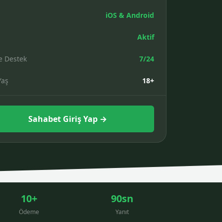
iOS & Android
Aktif
e Destek
7/24
Yaş
18+
Sahabet Giriş Yap →
10+
90sn
Ödeme
Yanıt