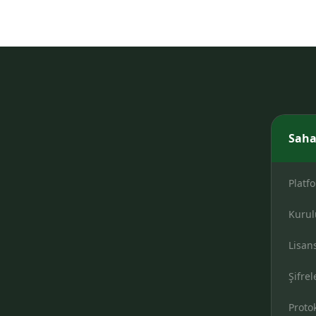
Hakkında
Giriş Rehberi
Özell
Saha
Platf
Kurul
Lisan
Şifre
Proto