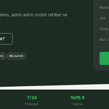
Mobil
adres, adım adım mobil rehber ve
2FA
Türkç
ir?
Min. 
şim
🌐 Lisanslı
7/24
%99.9
TR Destek
Uptime