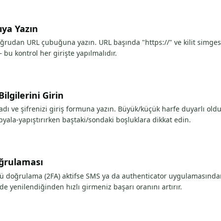
ıya Yazın
ğrudan URL çubuğuna yazın. URL başında "https://" ve kilit simgesi
 bu kontrol her girişte yapılmalıdır.
Bilgilerini Girin
 adı ve şifrenizi giriş formuna yazın. Büyük/küçük harfe duyarlı o
opyala-yapıştırırken baştaki/sondaki boşluklara dikkat edin.
ğrulaması
rlü doğrulama (2FA) aktifse SMS ya da authenticator uygulamasında
de yenilendiğinden hızlı girmeniz başarı oranını artırır.