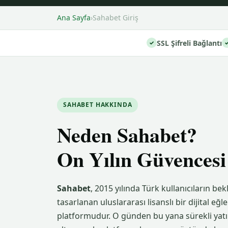
Ana Sayfa
›
Sahabet Giriş
SSL Şifreli Bağlantı
✓
SAHABET HAKKINDA
Neden Sahabet?
On Yılın Güvencesi
Sahabet
, 2015 yılında Türk kullanıcıların bek
tasarlanan uluslararası lisanslı bir dijital eğl
platformudur. O günden bu yana sürekli yatır