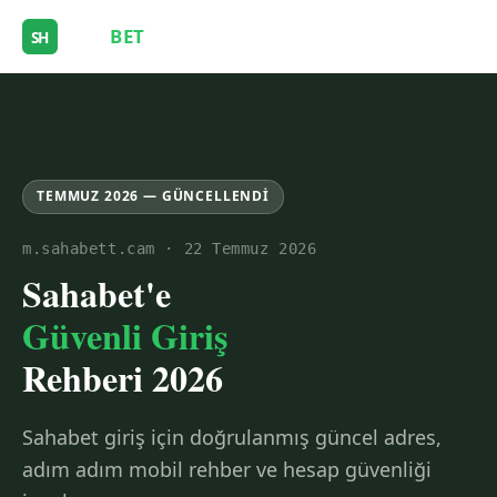
SAHA
BET
SH
TEMMUZ 2026 — GÜNCELLENDI
m.sahabett.cam · 22 Temmuz 2026
Sahabet'e
Güvenli Giriş
Rehberi 2026
Sahabet giriş için doğrulanmış güncel adres,
adım adım mobil rehber ve hesap güvenliği