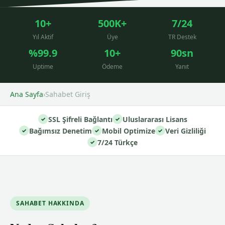
10+
500K+
7/24
Yıl Aktif
Üye
TR Destek
%99.9
10+
90sn
Uptime
Ödeme
Yanıt
Ana Sayfa
›
Sahabet Giriş
SSL Şifreli Bağlantı
Uluslararası Lisans
✓
✓
Bağımsız Denetim
Mobil Optimize
Veri Gizliliği
✓
✓
✓
7/24 Türkçe
✓
SAHABET HAKKINDA