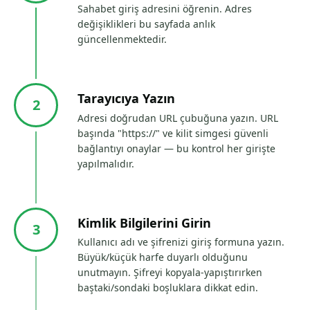
Sahabet giriş adresini öğrenin. Adres
değişiklikleri bu sayfada anlık
güncellenmektedir.
Tarayıcıya Yazın
2
Adresi doğrudan URL çubuğuna yazın. URL
başında "https://" ve kilit simgesi güvenli
bağlantıyı onaylar — bu kontrol her girişte
yapılmalıdır.
Kimlik Bilgilerini Girin
3
Kullanıcı adı ve şifrenizi giriş formuna yazın.
Büyük/küçük harfe duyarlı olduğunu
unutmayın. Şifreyi kopyala-yapıştırırken
baştaki/sondaki boşluklara dikkat edin.