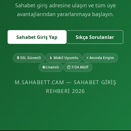
Sahabet giriş adresine ulaşın ve tüm üye
avantajlarından yararlanmaya başlayın.
Sahabet Giriş Yap
Sıkça Sorulanlar
🔒 SSL Güvenli
📱 Mobil Uyumlu
⚡ Anında Erişim
🌐 Lisanslı
🕐 7/24 Aktif
M.SAHABETT.CAM — SAHABET GİRİŞ
REHBERİ 2026