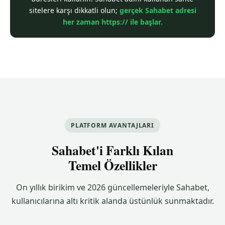
sitelere karşı dikkatli olun;
gerçek Sahabet adresi
her zaman https:// ile başlar.
PLATFORM AVANTAJLARI
Sahabet'i Farklı Kılan
Temel Özellikler
On yıllık birikim ve 2026 güncellemeleriyle Sahabet,
kullanıcılarına altı kritik alanda üstünlük sunmaktadır.