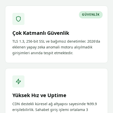
GÜVENLIK
Çok Katmanlı Güvenlik
TLS 1.3, 256-bit SSL ve bağımsız denetimler. 2026'da
eklenen yapay zeka anomali motoru alışılmadık
girişimleri anında tespit etmektedir.
Yüksek Hız ve Uptime
CDN destekli küresel ağ altyapısı sayesinde %99.9
erişilebilirlik. Sahabet giriş işlemi ortalama 3