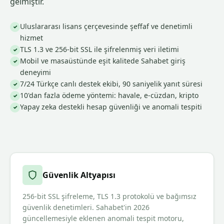
gelmiştir.
Uluslararası lisans çerçevesinde şeffaf ve denetimli
✓
hizmet
TLS 1.3 ve 256-bit SSL ile şifrelenmiş veri iletimi
✓
Mobil ve masaüstünde eşit kalitede Sahabet giriş
✓
deneyimi
7/24 Türkçe canlı destek ekibi, 90 saniyelik yanıt süresi
✓
10'dan fazla ödeme yöntemi: havale, e-cüzdan, kripto
✓
Yapay zeka destekli hesap güvenliği ve anomali tespiti
✓
Güvenlik Altyapısı
256-bit SSL şifreleme, TLS 1.3 protokolü ve bağımsız
güvenlik denetimleri. Sahabet'in 2026
güncellemesiyle eklenen anomali tespit motoru,