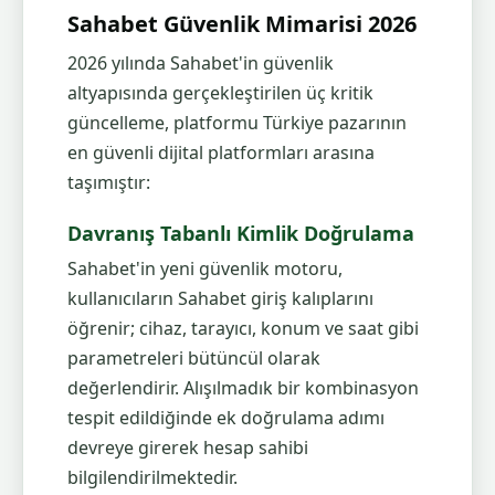
Sahabet Güvenlik Mimarisi 2026
2026 yılında Sahabet'in güvenlik
altyapısında gerçekleştirilen üç kritik
güncelleme, platformu Türkiye pazarının
en güvenli dijital platformları arasına
taşımıştır:
Davranış Tabanlı Kimlik Doğrulama
Sahabet'in yeni güvenlik motoru,
kullanıcıların Sahabet giriş kalıplarını
öğrenir; cihaz, tarayıcı, konum ve saat gibi
parametreleri bütüncül olarak
değerlendirir. Alışılmadık bir kombinasyon
tespit edildiğinde ek doğrulama adımı
devreye girerek hesap sahibi
bilgilendirilmektedir.