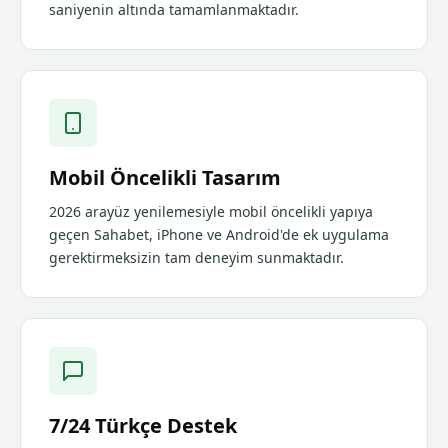
saniyenin altında tamamlanmaktadır.
Mobil Öncelikli Tasarım
2026 arayüz yenilemesiyle mobil öncelikli yapıya
geçen Sahabet, iPhone ve Android'de ek uygulama
gerektirmeksizin tam deneyim sunmaktadır.
7/24 Türkçe Destek