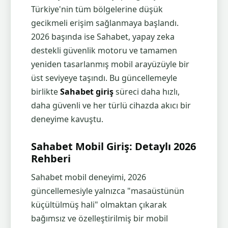
Türkiye'nin tüm bölgelerine düşük
gecikmeli erişim sağlanmaya başlandı.
2026 başında ise Sahabet, yapay zeka
destekli güvenlik motoru ve tamamen
yeniden tasarlanmış mobil arayüzüyle bir
üst seviyeye taşındı. Bu güncellemeyle
birlikte
Sahabet giriş
süreci daha hızlı,
daha güvenli ve her türlü cihazda akıcı bir
deneyime kavuştu.
Sahabet Mobil Giriş: Detaylı 2026
Rehberi
Sahabet mobil deneyimi, 2026
güncellemesiyle yalnızca "masaüstünün
küçültülmüş hali" olmaktan çıkarak
bağımsız ve özelleştirilmiş bir mobil