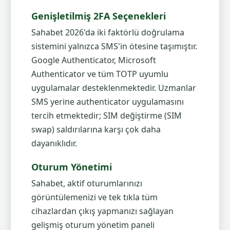
Genişletilmiş 2FA Seçenekleri
Sahabet 2026'da iki faktörlü doğrulama
sistemini yalnızca SMS'in ötesine taşımıştır.
Google Authenticator, Microsoft
Authenticator ve tüm TOTP uyumlu
uygulamalar desteklenmektedir. Uzmanlar
SMS yerine authenticator uygulamasını
tercih etmektedir; SIM değiştirme (SIM
swap) saldırılarına karşı çok daha
dayanıklıdır.
Oturum Yönetimi
Sahabet, aktif oturumlarınızı
görüntülemenizi ve tek tıkla tüm
cihazlardan çıkış yapmanızı sağlayan
gelişmiş oturum yönetim paneli