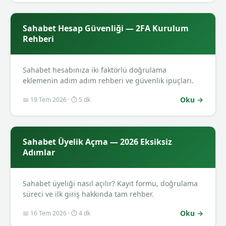
Sahabet Hesap Güvenliği — 2FA Kurulum
Rehberi
Sahabet hesabınıza iki faktörlü doğrulama
eklemenin adım adım rehberi ve güvenlik ipuçları.
Oku →
📅 19 Tem 2026 · ⏱ 5 dk
Sahabet Üyelik Açma — 2026 Eksiksiz
Adımlar
Sahabet üyeliği nasıl açılır? Kayıt formu, doğrulama
süreci ve ilk giriş hakkında tam rehber.
Oku →
📅 16 Tem 2026 · ⏱ 4 dk