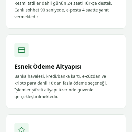
Resmi tatiller dahil günün 24 saati Türkçe destek.
Canlı sohbet 90 saniyede, e-posta 4 saatte yanıt
vermektedir.
Esnek Ödeme Altyapısı
Banka havalesi, kredi/banka kartı, e-cüzdan ve
kripto para dahil 10'dan fazla ödeme seçeneği.
İşlemler şifreli altyapı üzerinde güvenle
gerçekleştirilmektedir.