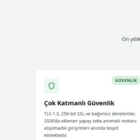
On yıllı
GÜVENLIK
Çok Katmanlı Güvenlik
TLS 1.3, 256-bit SSL ve bağımsız denetimler.
2026'da eklenen yapay zeka anomali motoru
alışılmadık girişimleri anında tespit
etmektedir.