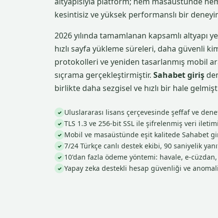
altyapısıyla platform; hem masaüstünde hem 
kesintisiz ve yüksek performanslı bir deney
2026 yılında tamamlanan kapsamlı altyapı y
hızlı sayfa yükleme süreleri, daha güvenli k
protokolleri ve yeniden tasarlanmış mobil a
sıçrama gerçekleştirmiştir.
Sahabet giriş
den
birlikte daha sezgisel ve hızlı bir hale gelmişti
Uluslararası lisans çerçevesinde şeffaf ve dene
✓
TLS 1.3 ve 256-bit SSL ile şifrelenmiş veri iletim
✓
Mobil ve masaüstünde eşit kalitede Sahabet gi
✓
7/24 Türkçe canlı destek ekibi, 90 saniyelik yanı
✓
10'dan fazla ödeme yöntemi: havale, e-cüzdan, 
✓
Yapay zeka destekli hesap güvenliği ve anomali
✓