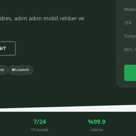
Mobil
adres, adım adım mobil rehber ve
2FA
Türkç
ir?
Min. 
şim
🌐 Lisanslı
7/24
%99.9
TR Destek
Uptime