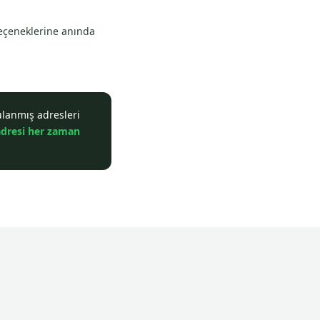
seçeneklerine anında
ulanmış adresleri
adresi her zaman