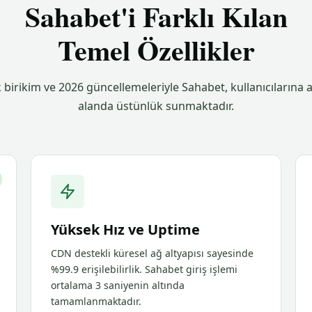
Sahabet'i Farklı Kılan
Temel Özellikler
k birikim ve 2026 güncellemeleriyle Sahabet, kullanıcılarına al
alanda üstünlük sunmaktadır.
Yüksek Hız ve Uptime
CDN destekli küresel ağ altyapısı sayesinde
%99.9 erişilebilirlik. Sahabet giriş işlemi
ortalama 3 saniyenin altında
tamamlanmaktadır.