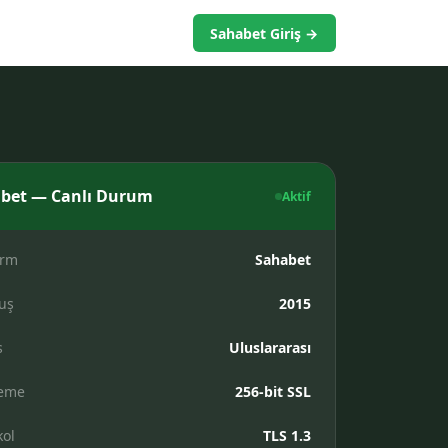
ikler
Makaleler
SSS
Sahabet Giriş →
bet — Canlı Durum
Aktif
orm
Sahabet
uş
2015
s
Uluslararası
leme
256-bit SSL
kol
TLS 1.3