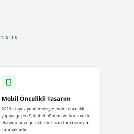
tı kritik
Mobil Öncelikli Tasarım
2026 arayüz yenilemesiyle mobil öncelikli
yapıya geçen Sahabet, iPhone ve Android'de
ek uygulama gerektirmeksizin tam deneyim
sunmaktadır.