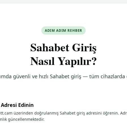
ADIM ADIM REHBER
Sahabet Giriş
Nasıl Yapılır?
mda güvenli ve hızlı Sahabet giriş — tüm cihazlarda 
 Adresi Edinin
t.cam üzerinden doğrulanmış Sahabet giriş adresini öğrenin. Adre
nlık güncellenmektedir.