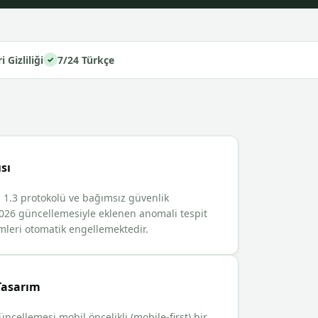
i Gizliliği
7/24 Türkçe
✓
sı
S 1.3 protokolü ve bağımsız güvenlik
2026 güncellemesiyle eklenen anomali tespit
imleri otomatik engellemektedir.
Tasarım
ncellemesi mobil öncelikli (mobile-first) bir