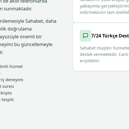
de akıllı telefonlarda
yaklaşımla gerçekleştiril
im sunmaktadır.
indirmeksizin tam özellik
enilemesiyle Sahabet, daha
imlik doğrulama
7/24 Türkçe Des
rayüzüyle önemli bir
eyimi bu güncellemeyle
Sahabet müşteri hizmetler
r.
destek vermektedir. Canl
erişilebilir.
timli hizmet
i
riş deneyimi
t süresi
kripto
 tespiti