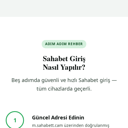
ADIM ADIM REHBER
Sahabet Giriş
Nasıl Yapılır?
Beş adımda güvenli ve hızlı Sahabet giriş —
tüm cihazlarda geçerli.
Güncel Adresi Edinin
1
m.sahabett.cam üzerinden doğrulanmış