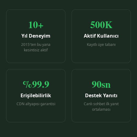
10+
500K
Yıl Deneyim
Aktif Kullanıcı
2015'ten bu yana
Kayıtlı üye tabanı
kesintisiz aktif
%99.9
90sn
Erişilebilirlik
Destek Yanıtı
CDN altyapısı garantisi
Canlı sohbet ilk yanıt
ortalaması