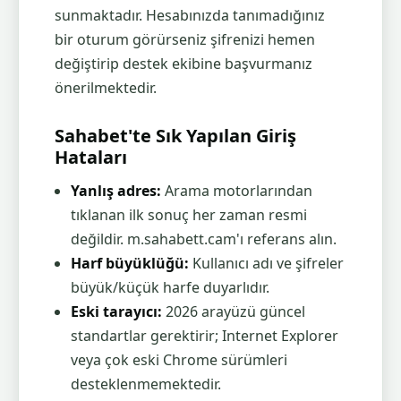
sunmaktadır. Hesabınızda tanımadığınız
bir oturum görürseniz şifrenizi hemen
değiştirip destek ekibine başvurmanız
önerilmektedir.
Sahabet'te Sık Yapılan Giriş
Hataları
Yanlış adres:
Arama motorlarından
tıklanan ilk sonuç her zaman resmi
değildir. m.sahabett.cam'ı referans alın.
Harf büyüklüğü:
Kullanıcı adı ve şifreler
büyük/küçük harfe duyarlıdır.
Eski tarayıcı:
2026 arayüzü güncel
standartlar gerektirir; Internet Explorer
veya çok eski Chrome sürümleri
desteklenmemektedir.