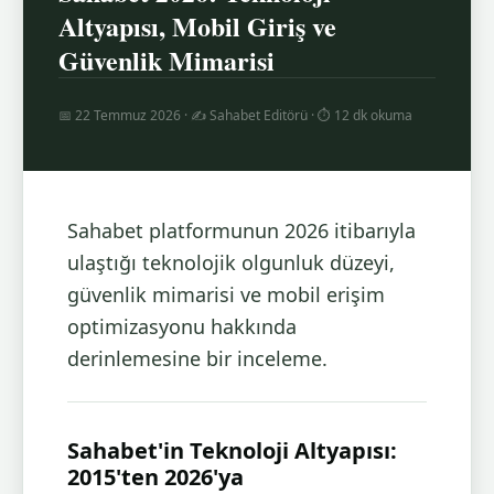
Altyapısı, Mobil Giriş ve
Güvenlik Mimarisi
📅 22 Temmuz 2026 · ✍ Sahabet Editörü · ⏱ 12 dk okuma
Sahabet platformunun 2026 itibarıyla
ulaştığı teknolojik olgunluk düzeyi,
güvenlik mimarisi ve mobil erişim
optimizasyonu hakkında
derinlemesine bir inceleme.
Sahabet'in Teknoloji Altyapısı:
2015'ten 2026'ya