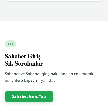
SSS
Sahabet Giriş
Sık Sorulanlar
Sahabet ve Sahabet giriş hakkında en çok merak
edilenlere kapsamlı yanıtlar.
Sahabet Giriş Yap