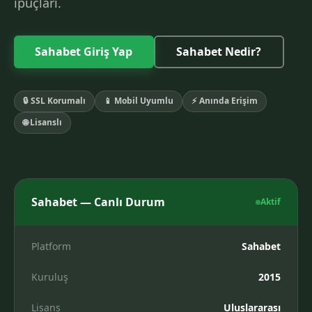
ipuçları.
Sahabet Giriş Yap
Sahabet Nedir?
🔒 SSL Korumalı
📱 Mobil Uyumlu
⚡ Anında Erişim
🌐 Lisanslı
Sahabet — Canlı Durum
Aktif
Platform
Sahabet
Kuruluş
2015
Lisans
Uluslararası