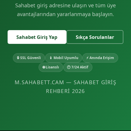
Sahabet giriş adresine ulaşın ve tüm üye
avantajlarından yararlanmaya başlayın.
Sahabet Giriş Yap
Sıkça Sorulanlar
🔒 SSL Güvenli
📱 Mobil Uyumlu
⚡ Anında Erişim
🌐 Lisanslı
🕐 7/24 Aktif
M.SAHABETT.CAM — SAHABET GİRİŞ
REHBERİ 2026