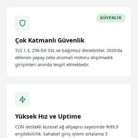
GÜVENLIK
Çok Katmanlı Güvenlik
TLS 1.3, 256-bit SSL ve bağımsız denetimler. 2026'da
eklenen yapay zeka anomali motoru alışılmadık
girişimleri anında tespit etmektedir.
Yüksek Hız ve Uptime
CDN destekli küresel ağ altyapısı sayesinde %99.9
erişilebilirlik. Sahabet giriş işlemi ortalama 3