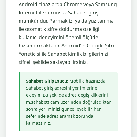
Android cihazlarda Chrome veya Samsung
Internet ile sorunsuz Sahabet giriş
mümkündür. Parmak izi ya da yüz tanıma
ile otomatik şifre doldurma özelliği
kullanıcı deneyimini önemli ölçüde
hızlandırmaktadır. Android'in Google Şifre
Yöneticisi ile Sahabet kimlik bilgilerinizi
şifreli şekilde saklayabilirsiniz.
Sahabet Giriş İpucu:
Mobil cihazınızda
Sahabet giriş adresini yer imlerine
ekleyin. Bu şekilde adres değişikliklerini
m.sahabett.cam üzerinden doğruladıktan
sonra yer iminizi güncelleyebilir, her
seferinde adres aramak zorunda
kalmazsınız.