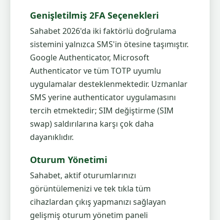
Genişletilmiş 2FA Seçenekleri
Sahabet 2026'da iki faktörlü doğrulama
sistemini yalnızca SMS'in ötesine taşımıştır.
Google Authenticator, Microsoft
Authenticator ve tüm TOTP uyumlu
uygulamalar desteklenmektedir. Uzmanlar
SMS yerine authenticator uygulamasını
tercih etmektedir; SIM değiştirme (SIM
swap) saldırılarına karşı çok daha
dayanıklıdır.
Oturum Yönetimi
Sahabet, aktif oturumlarınızı
görüntülemenizi ve tek tıkla tüm
cihazlardan çıkış yapmanızı sağlayan
gelişmiş oturum yönetim paneli