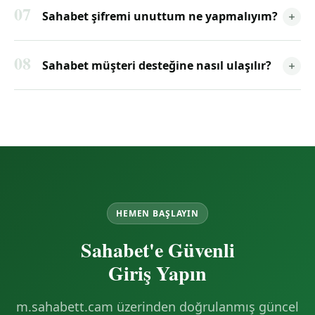
mükemmel çalışmaktadır. Ek uygulama indirmeye
Hayır, Sahabet üyeliği tamamen ücretsizdir. Güncel
07
Sahabet şifremi unuttum ne yapmalıyım?
gerek kalmadan mobil tarayıcıdan Sahabet giriş
adres üzerinden Kayıt Ol butonuna tıklayın, formu
yapılabilmektedir.
doldurun ve e-posta veya SMS doğrulamasını
tamamlayın. Hesabınız anında aktif olur ve hoş
Sahabet giriş ekranındaki "Şifremi Unuttum"
08
Sahabet müşteri desteğine nasıl ulaşılır?
geldin avantajları ile karşılanırsınız.
bağlantısına tıklayın. Üyelik e-posta adresinize
sıfırlama bağlantısı gönderilecektir. Bağlantı 15
dakika geçerlidir. E-posta gelmezse spam
Sahabet, 7/24 Türkçe destek sunmaktadır. Sahabet
klasörünüzü kontrol edin; sorun devam ederse
hesabınızdaki canlı sohbet butonu en hızlı yoldur
Sahabet canlı desteğe başvurun.
(ortalama 90 saniye yanıt). E-posta desteği daha
kapsamlı sorunlar için kullanılabilir; yanıt süresi 4
saattir. Yardım merkezi ise 200'ü aşkın makalesiyle
sık soruların büyük bölümüne cevap vermektedir.
HEMEN BAŞLAYIN
Sahabet'e Güvenli
Giriş Yapın
m.sahabett.cam üzerinden doğrulanmış güncel