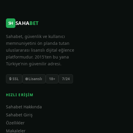
SAHA
BET
SH
Sahabet, güvenlik ve kullanıcı
memnuniyetini ön planda tutan
uluslararası lisanslı dijital eğlence
platformudur. 2015'ten bu yana
Türkiye'nin güvenilir adresi.
🔒 SSL
🌐 Lisanslı
18+
7/24
HIZLI ERIŞIM
Sahabet Hakkında
Sahabet Giriş
Özellikler
Makaleler