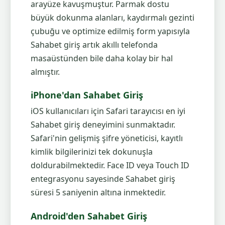
arayüze kavuşmuştur. Parmak dostu
büyük dokunma alanları, kaydırmalı gezinti
çubuğu ve optimize edilmiş form yapısıyla
Sahabet giriş artık akıllı telefonda
masaüstünden bile daha kolay bir hal
almıştır.
iPhone'dan Sahabet Giriş
iOS kullanıcıları için Safari tarayıcısı en iyi
Sahabet giriş deneyimini sunmaktadır.
Safari'nin gelişmiş şifre yöneticisi, kayıtlı
kimlik bilgilerinizi tek dokunuşla
doldurabilmektedir. Face ID veya Touch ID
entegrasyonu sayesinde Sahabet giriş
süresi 5 saniyenin altına inmektedir.
Android'den Sahabet Giriş