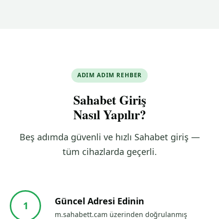
ADIM ADIM REHBER
Sahabet Giriş
Nasıl Yapılır?
Beş adımda güvenli ve hızlı Sahabet giriş —
tüm cihazlarda geçerli.
Güncel Adresi Edinin
1
m.sahabett.cam üzerinden doğrulanmış