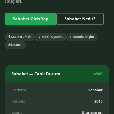
ipuçları.
Sahabet Giriş Yap
Sahabet Nedir?
🔒 SSL Korumalı
📱 Mobil Uyumlu
⚡ Anında Erişim
🌐 Lisanslı
Sahabet — Canlı Durum
Aktif
Platform
Sahabet
Kuruluş
2015
Lisans
Uluslararası