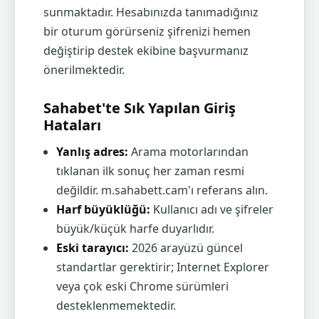
sunmaktadır. Hesabınızda tanımadığınız
bir oturum görürseniz şifrenizi hemen
değiştirip destek ekibine başvurmanız
önerilmektedir.
Sahabet'te Sık Yapılan Giriş
Hataları
Yanlış adres:
Arama motorlarından
tıklanan ilk sonuç her zaman resmi
değildir. m.sahabett.cam'ı referans alın.
Harf büyüklüğü:
Kullanıcı adı ve şifreler
büyük/küçük harfe duyarlıdır.
Eski tarayıcı:
2026 arayüzü güncel
standartlar gerektirir; Internet Explorer
veya çok eski Chrome sürümleri
desteklenmemektedir.