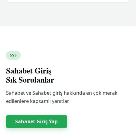
SSS
Sahabet Giriş
Sık Sorulanlar
Sahabet ve Sahabet giriş hakkında en çok merak
edilenlere kapsamlı yanıtlar.
Sahabet Giriş Yap