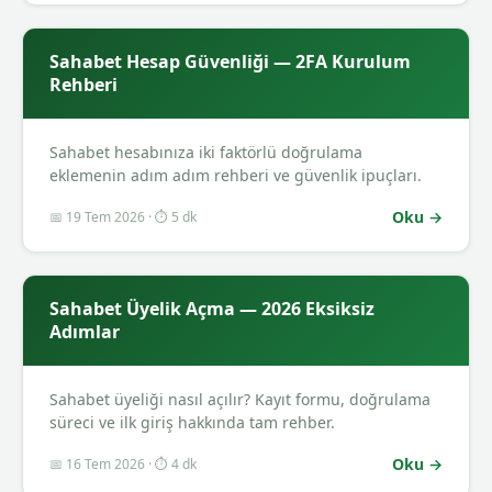
Sahabet Hesap Güvenliği — 2FA Kurulum
Rehberi
Sahabet hesabınıza iki faktörlü doğrulama
eklemenin adım adım rehberi ve güvenlik ipuçları.
Oku →
📅 19 Tem 2026 · ⏱ 5 dk
Sahabet Üyelik Açma — 2026 Eksiksiz
Adımlar
Sahabet üyeliği nasıl açılır? Kayıt formu, doğrulama
süreci ve ilk giriş hakkında tam rehber.
Oku →
📅 16 Tem 2026 · ⏱ 4 dk