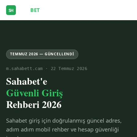
SAHA
BET
SH
TEMMUZ 2026 — GÜNCELLENDI
m.sahabett.cam · 22 Temmuz 2026
Sahabet'e
Güvenli Giriş
Rehberi 2026
Sahabet giriş için doğrulanmış güncel adres,
adım adım mobil rehber ve hesap güvenliği