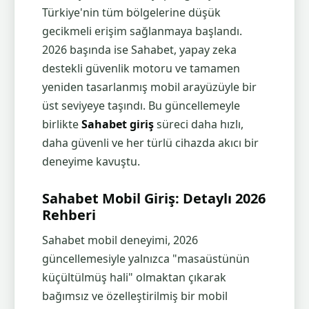
Türkiye'nin tüm bölgelerine düşük
gecikmeli erişim sağlanmaya başlandı.
2026 başında ise Sahabet, yapay zeka
destekli güvenlik motoru ve tamamen
yeniden tasarlanmış mobil arayüzüyle bir
üst seviyeye taşındı. Bu güncellemeyle
birlikte
Sahabet giriş
süreci daha hızlı,
daha güvenli ve her türlü cihazda akıcı bir
deneyime kavuştu.
Sahabet Mobil Giriş: Detaylı 2026
Rehberi
Sahabet mobil deneyimi, 2026
güncellemesiyle yalnızca "masaüstünün
küçültülmüş hali" olmaktan çıkarak
bağımsız ve özelleştirilmiş bir mobil