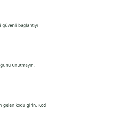
 güvenli bağlantıyı
lduğunu unutmayın.
n gelen kodu girin. Kod