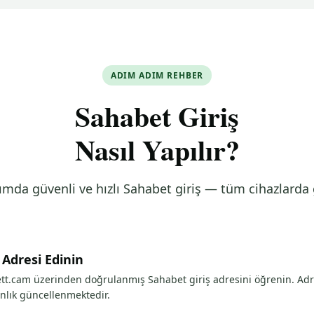
ADIM ADIM REHBER
Sahabet Giriş
Nasıl Yapılır?
mda güvenli ve hızlı Sahabet giriş — tüm cihazlarda 
 Adresi Edinin
t.cam üzerinden doğrulanmış Sahabet giriş adresini öğrenin. Adre
nlık güncellenmektedir.