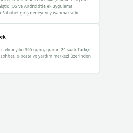
miştir. iOS ve Android'de ek uygulama
li Sahabet giriş deneyimi yaşanmaktadır.
tek
i ekibi yılın 365 günü, günün 24 saati Türkçe
ı sohbet, e-posta ve yardım merkezi üzerinden