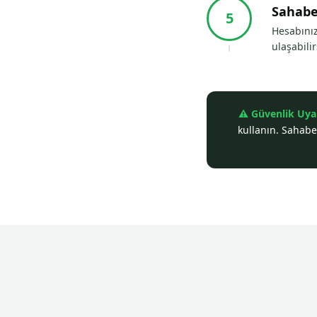
Sahabe
5
Hesabınız
ulaşabilir
⚠ Güvenlik Uyar
kullanın. Sahabet