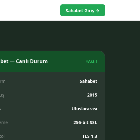
ikler
Makaleler
SSS
Sahabet Giriş →
bet — Canlı Durum
Aktif
orm
Sahabet
uş
2015
s
Uluslararası
leme
256-bit SSL
kol
TLS 1.3