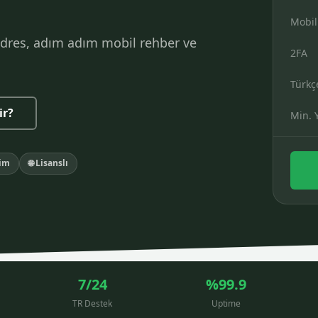
Mobil
adres, adım adım mobil rehber ve
2FA
Türkç
ir?
Min. 
şim
🌐 Lisanslı
7/24
%99.9
TR Destek
Uptime