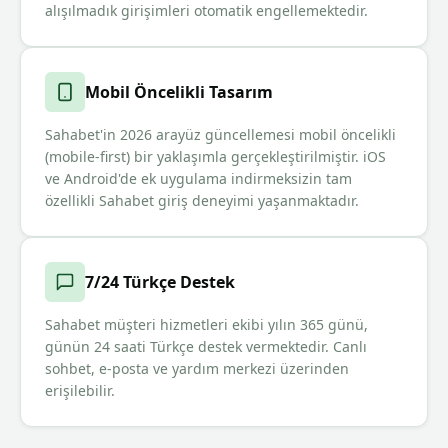
alışılmadık girişimleri otomatik engellemektedir.
Mobil Öncelikli Tasarım
Sahabet'in 2026 arayüz güncellemesi mobil öncelikli
(mobile-first) bir yaklaşımla gerçekleştirilmiştir. iOS
ve Android'de ek uygulama indirmeksizin tam
özellikli Sahabet giriş deneyimi yaşanmaktadır.
7/24 Türkçe Destek
Sahabet müşteri hizmetleri ekibi yılın 365 günü,
günün 24 saati Türkçe destek vermektedir. Canlı
sohbet, e-posta ve yardım merkezi üzerinden
erişilebilir.