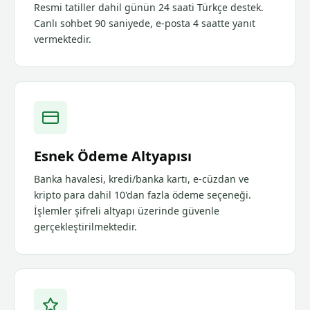
Resmi tatiller dahil günün 24 saati Türkçe destek.
Canlı sohbet 90 saniyede, e-posta 4 saatte yanıt
vermektedir.
Esnek Ödeme Altyapısı
Banka havalesi, kredi/banka kartı, e-cüzdan ve
kripto para dahil 10'dan fazla ödeme seçeneği.
İşlemler şifreli altyapı üzerinde güvenle
gerçekleştirilmektedir.