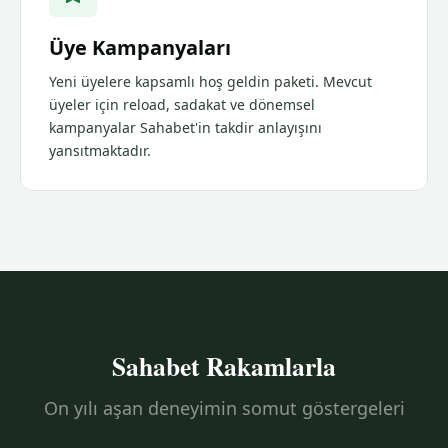
Üye Kampanyaları
Yeni üyelere kapsamlı hoş geldin paketi. Mevcut
üyeler için reload, sadakat ve dönemsel
kampanyalar Sahabet'in takdir anlayışını
yansıtmaktadır.
Sahabet Rakamlarla
On yılı aşan deneyimin somut göstergeleri