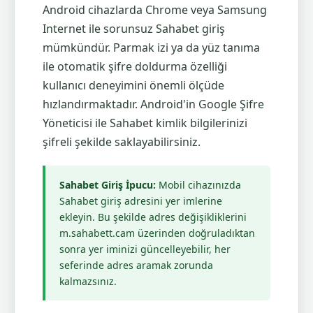
Android cihazlarda Chrome veya Samsung
Internet ile sorunsuz Sahabet giriş
mümkündür. Parmak izi ya da yüz tanıma
ile otomatik şifre doldurma özelliği
kullanıcı deneyimini önemli ölçüde
hızlandırmaktadır. Android'in Google Şifre
Yöneticisi ile Sahabet kimlik bilgilerinizi
şifreli şekilde saklayabilirsiniz.
Sahabet Giriş İpucu:
Mobil cihazınızda
Sahabet giriş adresini yer imlerine
ekleyin. Bu şekilde adres değişikliklerini
m.sahabett.cam üzerinden doğruladıktan
sonra yer iminizi güncelleyebilir, her
seferinde adres aramak zorunda
kalmazsınız.