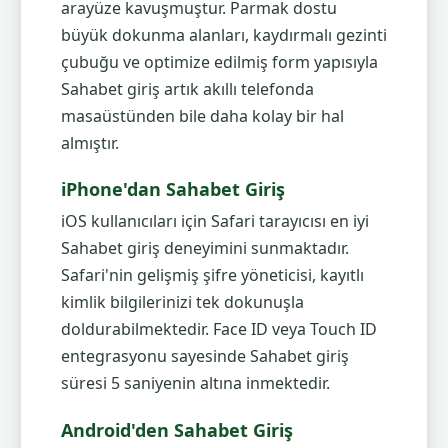
arayüze kavuşmuştur. Parmak dostu
büyük dokunma alanları, kaydırmalı gezinti
çubuğu ve optimize edilmiş form yapısıyla
Sahabet giriş artık akıllı telefonda
masaüstünden bile daha kolay bir hal
almıştır.
iPhone'dan Sahabet Giriş
iOS kullanıcıları için Safari tarayıcısı en iyi
Sahabet giriş deneyimini sunmaktadır.
Safari'nin gelişmiş şifre yöneticisi, kayıtlı
kimlik bilgilerinizi tek dokunuşla
doldurabilmektedir. Face ID veya Touch ID
entegrasyonu sayesinde Sahabet giriş
süresi 5 saniyenin altına inmektedir.
Android'den Sahabet Giriş