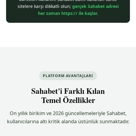
sitelere karşı dikkatli olun;
gerçek Sahabet adresi
her zaman https:// ile başlar.
PLATFORM AVANTAJLARI
Sahabet'i Farklı Kılan
Temel Özellikler
On yıllık birikim ve 2026 güncellemeleriyle Sahabet,
kullanıcılarına altı kritik alanda üstünlük sunmaktadır.