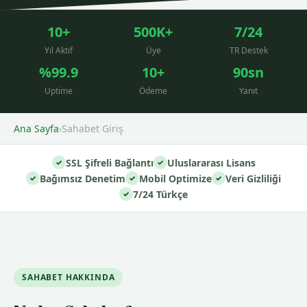
10+
500K+
7/24
Yıl Aktif
Üye
TR Destek
%99.9
10+
90sn
Uptime
Ödeme
Yanıt
Ana Sayfa
›
Sahabet Giriş
SSL Şifreli Bağlantı
Uluslararası Lisans
✓
✓
Bağımsız Denetim
Mobil Optimize
Veri Gizliliği
✓
✓
✓
7/24 Türkçe
✓
SAHABET HAKKINDA