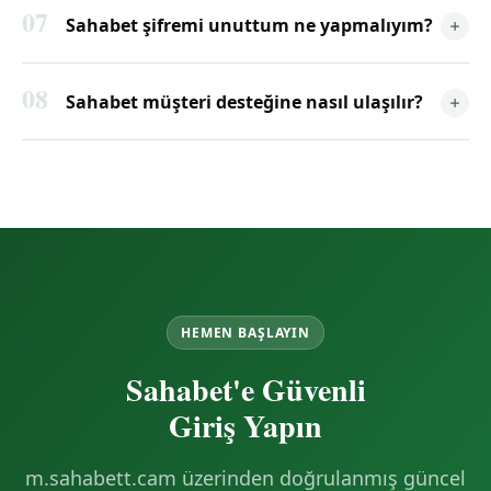
mükemmel çalışmaktadır. Ek uygulama indirmeye
Hayır, Sahabet üyeliği tamamen ücretsizdir. Güncel
07
Sahabet şifremi unuttum ne yapmalıyım?
gerek kalmadan mobil tarayıcıdan Sahabet giriş
adres üzerinden Kayıt Ol butonuna tıklayın, formu
yapılabilmektedir.
doldurun ve e-posta veya SMS doğrulamasını
tamamlayın. Hesabınız anında aktif olur ve hoş
Sahabet giriş ekranındaki "Şifremi Unuttum"
08
Sahabet müşteri desteğine nasıl ulaşılır?
geldin avantajları ile karşılanırsınız.
bağlantısına tıklayın. Üyelik e-posta adresinize
sıfırlama bağlantısı gönderilecektir. Bağlantı 15
dakika geçerlidir. E-posta gelmezse spam
Sahabet, 7/24 Türkçe destek sunmaktadır. Sahabet
klasörünüzü kontrol edin; sorun devam ederse
hesabınızdaki canlı sohbet butonu en hızlı yoldur
Sahabet canlı desteğe başvurun.
(ortalama 90 saniye yanıt). E-posta desteği daha
kapsamlı sorunlar için kullanılabilir; yanıt süresi 4
saattir. Yardım merkezi ise 200'ü aşkın makalesiyle
sık soruların büyük bölümüne cevap vermektedir.
HEMEN BAŞLAYIN
Sahabet'e Güvenli
Giriş Yapın
m.sahabett.cam üzerinden doğrulanmış güncel