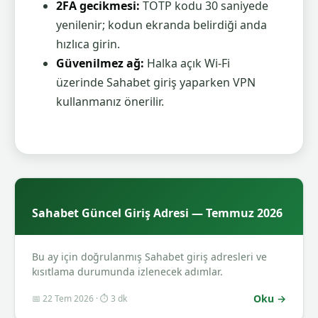
2FA gecikmesi:
TOTP kodu 30 saniyede
yenilenir; kodun ekranda belirdiği anda
hızlıca girin.
Güvenilmez ağ:
Halka açık Wi-Fi
üzerinde Sahabet giriş yaparken VPN
kullanmanız önerilir.
Sahabet Güncel Giriş Adresi — Temmuz 2026
Bu ay için doğrulanmış Sahabet giriş adresleri ve
kısıtlama durumunda izlenecek adımlar.
Oku →
📅 22 Tem 2026 · ⏱ 3 dk