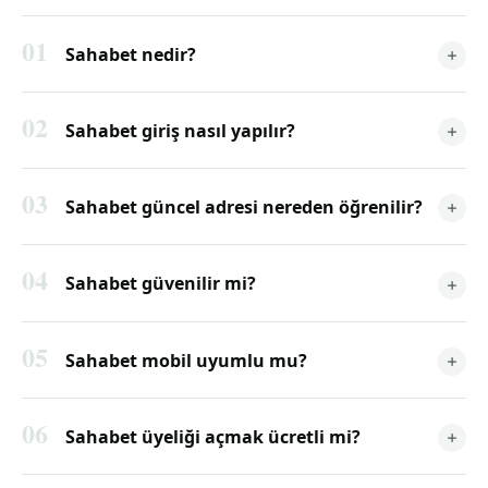
01
Sahabet nedir?
Sahabet, 2015 yılında kurulan, uluslararası lisans
02
Sahabet giriş nasıl yapılır?
kapsamında faaliyet gösteren dijital eğlence ve
interaktif içerik platformudur. Türk kullanıcılara tam
Türkçe arayüz ve 7/24 Türkçe destek sunan Sahabet,
m.sahabett.cam üzerinden doğrulanmış güncel
03
Sahabet güncel adresi nereden öğrenilir?
10 yılı aşan deneyimi ve 500 bini aşan aktif üyesiyle
Sahabet giriş adresini edinin. Adresi tarayıcınıza
sektörün köklü platformları arasında yer almaktadır.
doğrudan yazın; URL başında kilit simgesi ve
"https://" olduğunu doğrulayın. Kullanıcı adı ve
Sahabet güncel giriş adresi m.sahabett.cam
04
Sahabet güvenilir mi?
şifrenizi girin, giriş butonuna basın. 2FA aktifse SMS
üzerinden anlık olarak takip edilebilmektedir. Adres
ya da authenticator kodunu da girerek işlemi
değişiklikleri sayfaya hemen yansıtılmaktadır. Arama
tamamlayın.
motorlarından ulaşılan sonuçlar sahte siteler
Evet. Sahabet, 2015'ten bu yana uluslararası lisans
05
Sahabet mobil uyumlu mu?
içerebileceğinden, adresinizi her zaman bu
çerçevesinde hizmet vermekte olup bağımsız
sayfadan doğrulayın ve tarayıcınızda yer imi olarak
güvenlik denetimlerinden geçmektedir. 256-bit SSL
kaydedin.
ve TLS 1.3 şifreleme, yapay zeka destekli anomali
Evet. Sahabet'in 2026 güncellemesiyle mobil
06
Sahabet üyeliği açmak ücretli mi?
tespiti ve genişletilmiş 2FA desteği platformun
öncelikli (mobile-first) yaklaşımla yenilenen arayüzü,
güvenilirliğinin somut göstergeleridir.
iOS ve Android'in tüm güncel sürümlerinde