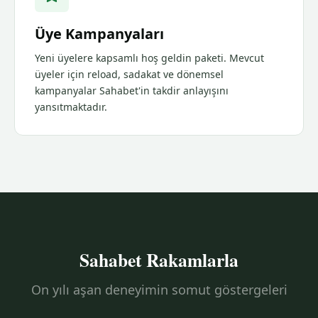
Üye Kampanyaları
Yeni üyelere kapsamlı hoş geldin paketi. Mevcut
üyeler için reload, sadakat ve dönemsel
kampanyalar Sahabet'in takdir anlayışını
yansıtmaktadır.
Sahabet Rakamlarla
On yılı aşan deneyimin somut göstergeleri