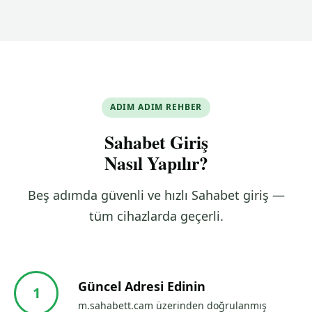
ADIM ADIM REHBER
Sahabet Giriş
Nasıl Yapılır?
Beş adımda güvenli ve hızlı Sahabet giriş —
tüm cihazlarda geçerli.
Güncel Adresi Edinin
1
m.sahabett.cam üzerinden doğrulanmış