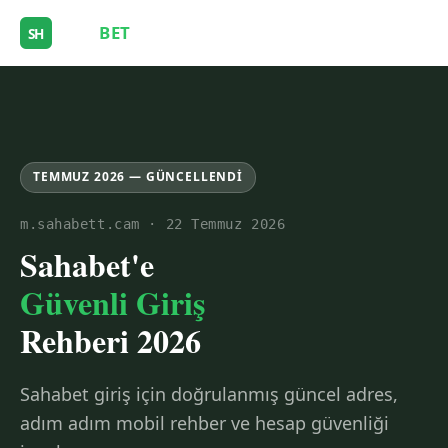
SAHA
BET
SH
TEMMUZ 2026 — GÜNCELLENDI
m.sahabett.cam · 22 Temmuz 2026
Sahabet'e
Güvenli Giriş
Rehberi 2026
Sahabet giriş için doğrulanmış güncel adres,
adım adım mobil rehber ve hesap güvenliği