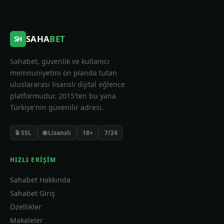
SAHA
BET
SH
Sahabet, güvenlik ve kullanıcı
memnuniyetini ön planda tutan
uluslararası lisanslı dijital eğlence
platformudur. 2015'ten bu yana
Türkiye'nin güvenilir adresi.
🔒 SSL
🌐 Lisanslı
18+
7/24
HIZLI ERIŞIM
Sahabet Hakkında
Sahabet Giriş
Özellikler
Makaleler