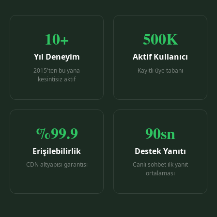
10+
500K
Yıl Deneyim
Aktif Kullanıcı
2015'ten bu yana
Kayıtlı üye tabanı
kesintisiz aktif
%99.9
90sn
Erişilebilirlik
Destek Yanıtı
CDN altyapısı garantisi
Canlı sohbet ilk yanıt
ortalaması