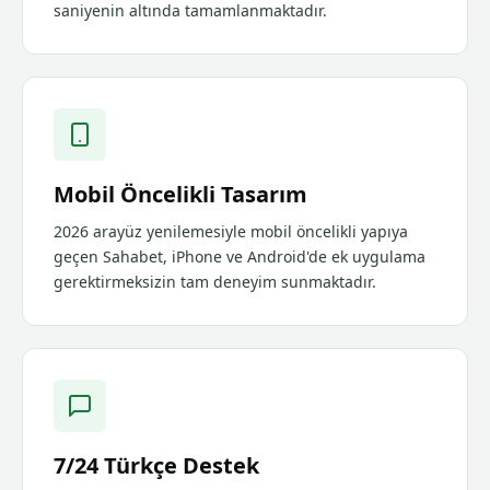
saniyenin altında tamamlanmaktadır.
Mobil Öncelikli Tasarım
2026 arayüz yenilemesiyle mobil öncelikli yapıya
geçen Sahabet, iPhone ve Android'de ek uygulama
gerektirmeksizin tam deneyim sunmaktadır.
7/24 Türkçe Destek