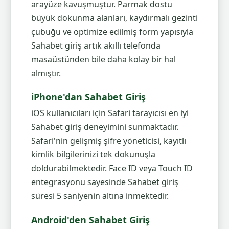
arayüze kavuşmuştur. Parmak dostu
büyük dokunma alanları, kaydırmalı gezinti
çubuğu ve optimize edilmiş form yapısıyla
Sahabet giriş artık akıllı telefonda
masaüstünden bile daha kolay bir hal
almıştır.
iPhone'dan Sahabet Giriş
iOS kullanıcıları için Safari tarayıcısı en iyi
Sahabet giriş deneyimini sunmaktadır.
Safari'nin gelişmiş şifre yöneticisi, kayıtlı
kimlik bilgilerinizi tek dokunuşla
doldurabilmektedir. Face ID veya Touch ID
entegrasyonu sayesinde Sahabet giriş
süresi 5 saniyenin altına inmektedir.
Android'den Sahabet Giriş