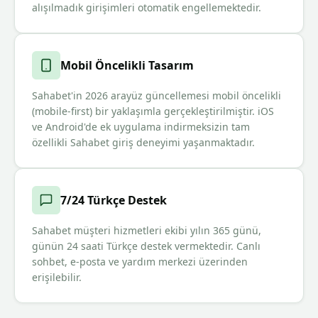
alışılmadık girişimleri otomatik engellemektedir.
Mobil Öncelikli Tasarım
Sahabet'in 2026 arayüz güncellemesi mobil öncelikli
(mobile-first) bir yaklaşımla gerçekleştirilmiştir. iOS
ve Android'de ek uygulama indirmeksizin tam
özellikli Sahabet giriş deneyimi yaşanmaktadır.
7/24 Türkçe Destek
Sahabet müşteri hizmetleri ekibi yılın 365 günü,
günün 24 saati Türkçe destek vermektedir. Canlı
sohbet, e-posta ve yardım merkezi üzerinden
erişilebilir.