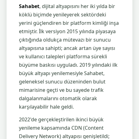
Sahabet
, dijital altyapısını her iki yılda bir
köklü biçimde yenileyerek sektördeki
yerini güçlendiren bir platform kimliği inşa
etmiştir. İlk versiyon 2015 yılında piyasaya
çıktığında oldukça mütevazı bir sunucu
altyapısına sahipti; ancak artan üye sayısı
ve kullanıcı talepleri platforma sürekli
büyüme baskısı uyguladı. 2019 yılındaki ilk
büyük altyapı yenilemesiyle Sahabet,
geleneksel sunucu düzeninden bulut
mimarisine geçti ve bu sayede trafik
dalgalanmalarını otomatik olarak
karşılayabilir hale geldi.
2022'de gerçekleştirilen ikinci büyük
yenileme kapsamında CDN (Content
Delivery Network) altyapısı genişletildi;