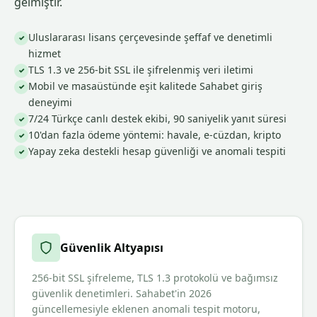
gelmiştir.
Uluslararası lisans çerçevesinde şeffaf ve denetimli
✓
hizmet
TLS 1.3 ve 256-bit SSL ile şifrelenmiş veri iletimi
✓
Mobil ve masaüstünde eşit kalitede Sahabet giriş
✓
deneyimi
7/24 Türkçe canlı destek ekibi, 90 saniyelik yanıt süresi
✓
10'dan fazla ödeme yöntemi: havale, e-cüzdan, kripto
✓
Yapay zeka destekli hesap güvenliği ve anomali tespiti
✓
Güvenlik Altyapısı
256-bit SSL şifreleme, TLS 1.3 protokolü ve bağımsız
güvenlik denetimleri. Sahabet'in 2026
güncellemesiyle eklenen anomali tespit motoru,