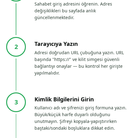
Sahabet giriş adresini öğrenin. Adres
değişiklikleri bu sayfada anlık
güncellenmektedir.
Tarayıcıya Yazın
2
Adresi doğrudan URL çubuğuna yazın. URL
başında "https://" ve kilit simgesi güvenli
bağlantıyı onaylar — bu kontrol her girişte
yapılmalıdır.
Kimlik Bilgilerini Girin
3
Kullanıcı adı ve şifrenizi giriş formuna yazın.
Büyük/küçük harfe duyarlı olduğunu
unutmayın. Şifreyi kopyala-yapıştırırken
baştaki/sondaki boşluklara dikkat edin.