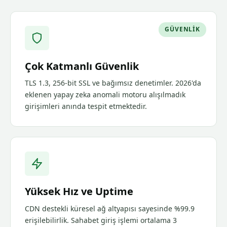
GÜVENLIK
Çok Katmanlı Güvenlik
TLS 1.3, 256-bit SSL ve bağımsız denetimler. 2026'da
eklenen yapay zeka anomali motoru alışılmadık
girişimleri anında tespit etmektedir.
Yüksek Hız ve Uptime
CDN destekli küresel ağ altyapısı sayesinde %99.9
erişilebilirlik. Sahabet giriş işlemi ortalama 3