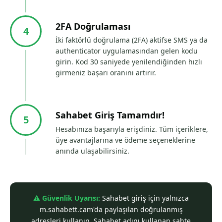
2FA Doğrulaması
4
İki faktörlü doğrulama (2FA) aktifse SMS ya da
authenticator uygulamasından gelen kodu
girin. Kod 30 saniyede yenilendiğinden hızlı
girmeniz başarı oranını artırır.
Sahabet Giriş Tamamdır!
5
Hesabınıza başarıyla erişdiniz. Tüm içeriklere,
üye avantajlarına ve ödeme seçeneklerine
anında ulaşabilirsiniz.
⚠ Güvenlik Uyarısı:
Sahabet giriş için yalnızca
m.sahabett.cam'da paylaşılan doğrulanmış
adresleri kullanın. Sahabet adını kullanan sahte