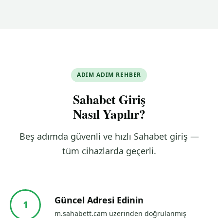
ADIM ADIM REHBER
Sahabet Giriş
Nasıl Yapılır?
Beş adımda güvenli ve hızlı Sahabet giriş —
tüm cihazlarda geçerli.
Güncel Adresi Edinin
1
m.sahabett.cam üzerinden doğrulanmış