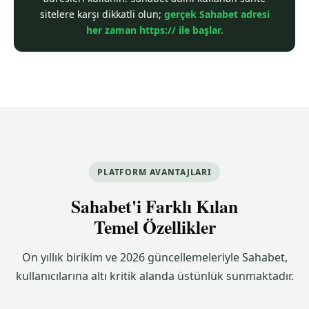
sitelere karşı dikkatli olun;
gerçek Sahabet adresi
her zaman https:// ile başlar.
PLATFORM AVANTAJLARI
Sahabet'i Farklı Kılan
Temel Özellikler
On yıllık birikim ve 2026 güncellemeleriyle Sahabet,
kullanıcılarına altı kritik alanda üstünlük sunmaktadır.