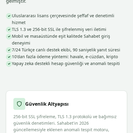
gelmiştir.
Uluslararası lisans çerçevesinde şeffaf ve denetimli
✓
hizmet
TLS 1.3 ve 256-bit SSL ile şifrelenmiş veri iletimi
✓
Mobil ve masaüstünde eşit kalitede Sahabet giriş
✓
deneyimi
7/24 Türkçe canlı destek ekibi, 90 saniyelik yanıt süresi
✓
10'dan fazla ödeme yöntemi: havale, e-cüzdan, kripto
✓
Yapay zeka destekli hesap güvenliği ve anomali tespiti
✓
Güvenlik Altyapısı
256-bit SSL şifreleme, TLS 1.3 protokolü ve bağımsız
güvenlik denetimleri. Sahabet'in 2026
güncellemesiyle eklenen anomali tespit motoru,