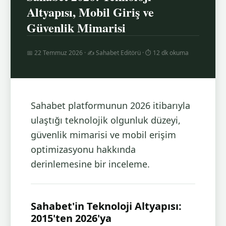
Altyapısı, Mobil Giriş ve
Güvenlik Mimarisi
📅 22 Temmuz 2026 · ✍ Sahabet Editörü · ⏱ 12 dk okuma
Sahabet platformunun 2026 itibarıyla
ulaştığı teknolojik olgunluk düzeyi,
güvenlik mimarisi ve mobil erişim
optimizasyonu hakkında
derinlemesine bir inceleme.
Sahabet'in Teknoloji Altyapısı:
2015'ten 2026'ya