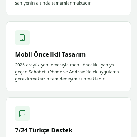
saniyenin altında tamamlanmaktadır.
Mobil Öncelikli Tasarım
2026 arayüz yenilemesiyle mobil öncelikli yapıya
geçen Sahabet, iPhone ve Android'de ek uygulama
gerektirmeksizin tam deneyim sunmaktadır.
7/24 Türkçe Destek