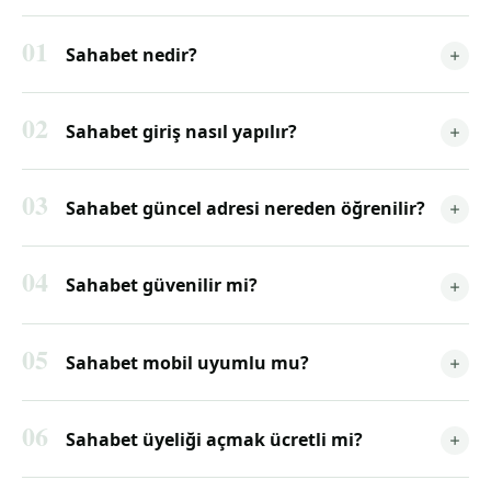
01
Sahabet nedir?
Sahabet, 2015 yılında kurulan, uluslararası lisans
02
Sahabet giriş nasıl yapılır?
kapsamında faaliyet gösteren dijital eğlence ve
interaktif içerik platformudur. Türk kullanıcılara tam
Türkçe arayüz ve 7/24 Türkçe destek sunan Sahabet,
m.sahabett.cam üzerinden doğrulanmış güncel
03
Sahabet güncel adresi nereden öğrenilir?
10 yılı aşan deneyimi ve 500 bini aşan aktif üyesiyle
Sahabet giriş adresini edinin. Adresi tarayıcınıza
sektörün köklü platformları arasında yer almaktadır.
doğrudan yazın; URL başında kilit simgesi ve
"https://" olduğunu doğrulayın. Kullanıcı adı ve
Sahabet güncel giriş adresi m.sahabett.cam
04
Sahabet güvenilir mi?
şifrenizi girin, giriş butonuna basın. 2FA aktifse SMS
üzerinden anlık olarak takip edilebilmektedir. Adres
ya da authenticator kodunu da girerek işlemi
değişiklikleri sayfaya hemen yansıtılmaktadır. Arama
tamamlayın.
motorlarından ulaşılan sonuçlar sahte siteler
Evet. Sahabet, 2015'ten bu yana uluslararası lisans
05
Sahabet mobil uyumlu mu?
içerebileceğinden, adresinizi her zaman bu
çerçevesinde hizmet vermekte olup bağımsız
sayfadan doğrulayın ve tarayıcınızda yer imi olarak
güvenlik denetimlerinden geçmektedir. 256-bit SSL
kaydedin.
ve TLS 1.3 şifreleme, yapay zeka destekli anomali
Evet. Sahabet'in 2026 güncellemesiyle mobil
06
Sahabet üyeliği açmak ücretli mi?
tespiti ve genişletilmiş 2FA desteği platformun
öncelikli (mobile-first) yaklaşımla yenilenen arayüzü,
güvenilirliğinin somut göstergeleridir.
iOS ve Android'in tüm güncel sürümlerinde