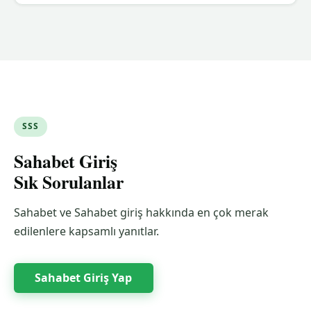
SSS
Sahabet Giriş
Sık Sorulanlar
Sahabet ve Sahabet giriş hakkında en çok merak
edilenlere kapsamlı yanıtlar.
Sahabet Giriş Yap