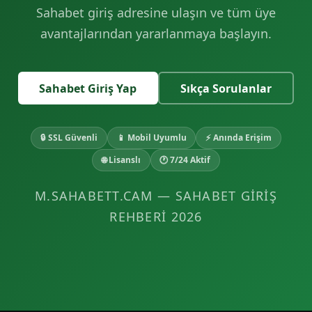
Sahabet giriş adresine ulaşın ve tüm üye
avantajlarından yararlanmaya başlayın.
Sahabet Giriş Yap
Sıkça Sorulanlar
🔒 SSL Güvenli
📱 Mobil Uyumlu
⚡ Anında Erişim
🌐 Lisanslı
🕐 7/24 Aktif
M.SAHABETT.CAM — SAHABET GİRİŞ
REHBERİ 2026