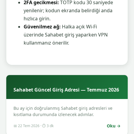
2FA gecikmesi:
TOTP kodu 30 saniyede
yenilenir; kodun ekranda belirdiği anda
hızlıca girin.
Güvenilmez ağ:
Halka açık Wi-Fi
üzerinde Sahabet giriş yaparken VPN
kullanmanız önerilir.
Sahabet Güncel Giriş Adresi — Temmuz 2026
Bu ay için doğrulanmış Sahabet giriş adresleri ve
kısıtlama durumunda izlenecek adımlar.
Oku →
📅 22 Tem 2026 · ⏱ 3 dk