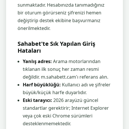
sunmaktadır. Hesabınızda tanımadığınız
bir oturum görürseniz şifrenizi hemen
değiştirip destek ekibine başvurmanız
önerilmektedir.
Sahabet'te Sık Yapılan Giriş
Hataları
Yanlış adres:
Arama motorlarından
tıklanan ilk sonuç her zaman resmi
değildir. m.sahabett.cam'ı referans alın.
Harf büyüklüğü:
Kullanıcı adı ve şifreler
büyük/küçük harfe duyarlıdır.
Eski tarayıcı:
2026 arayüzü güncel
standartlar gerektirir; Internet Explorer
veya çok eski Chrome sürümleri
desteklenmemektedir.