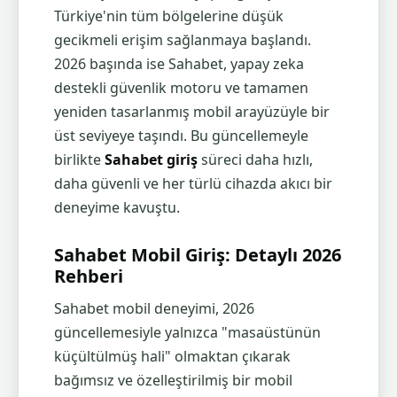
Türkiye'nin tüm bölgelerine düşük
gecikmeli erişim sağlanmaya başlandı.
2026 başında ise Sahabet, yapay zeka
destekli güvenlik motoru ve tamamen
yeniden tasarlanmış mobil arayüzüyle bir
üst seviyeye taşındı. Bu güncellemeyle
birlikte
Sahabet giriş
süreci daha hızlı,
daha güvenli ve her türlü cihazda akıcı bir
deneyime kavuştu.
Sahabet Mobil Giriş: Detaylı 2026
Rehberi
Sahabet mobil deneyimi, 2026
güncellemesiyle yalnızca "masaüstünün
küçültülmüş hali" olmaktan çıkarak
bağımsız ve özelleştirilmiş bir mobil