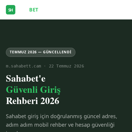
SAHA
BET
SH
TEMMUZ 2026 — GÜNCELLENDI
m.sahabett.cam · 22 Temmuz 2026
Sahabet'e
Güvenli Giriş
Rehberi 2026
Sahabet giriş için doğrulanmış güncel adres,
adım adım mobil rehber ve hesap güvenliği