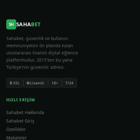
SAHA
BET
SH
Sahabet, güvenlik ve kullanıcı
memnuniyetini ön planda tutan
uluslararası lisanslı dijital eğlence
platformudur. 2015'ten bu yana
Türkiye'nin güvenilir adresi.
🔒 SSL
🌐 Lisanslı
18+
7/24
HIZLI ERIŞIM
Sahabet Hakkında
Sahabet Giriş
Özellikler
Makaleler