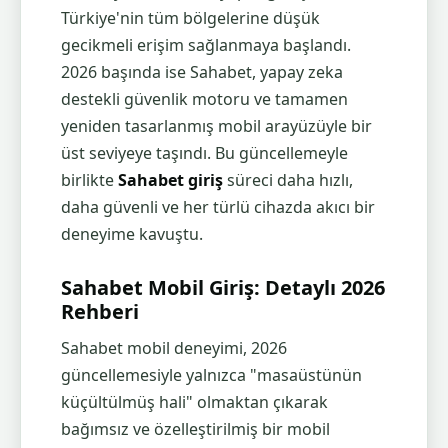
Türkiye'nin tüm bölgelerine düşük
gecikmeli erişim sağlanmaya başlandı.
2026 başında ise Sahabet, yapay zeka
destekli güvenlik motoru ve tamamen
yeniden tasarlanmış mobil arayüzüyle bir
üst seviyeye taşındı. Bu güncellemeyle
birlikte
Sahabet giriş
süreci daha hızlı,
daha güvenli ve her türlü cihazda akıcı bir
deneyime kavuştu.
Sahabet Mobil Giriş: Detaylı 2026
Rehberi
Sahabet mobil deneyimi, 2026
güncellemesiyle yalnızca "masaüstünün
küçültülmüş hali" olmaktan çıkarak
bağımsız ve özelleştirilmiş bir mobil