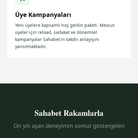
Üye Kampanyaları
Yeni üyelere kapsamlı hoş geldin paketi. Mevcut
üyeler için reload, sadakat ve dönemsel
kampanyalar Sahabet'in takdir anlayışını
yansıtmaktadır.
Sahabet Rakamlarla
On yılı aşan deneyimin somut göstergeleri