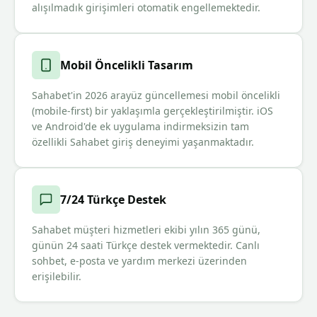
alışılmadık girişimleri otomatik engellemektedir.
Mobil Öncelikli Tasarım
Sahabet'in 2026 arayüz güncellemesi mobil öncelikli
(mobile-first) bir yaklaşımla gerçekleştirilmiştir. iOS
ve Android'de ek uygulama indirmeksizin tam
özellikli Sahabet giriş deneyimi yaşanmaktadır.
7/24 Türkçe Destek
Sahabet müşteri hizmetleri ekibi yılın 365 günü,
günün 24 saati Türkçe destek vermektedir. Canlı
sohbet, e-posta ve yardım merkezi üzerinden
erişilebilir.