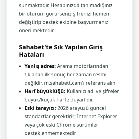
sunmaktadır. Hesabınızda tanımadığınız
bir oturum görürseniz şifrenizi hemen
değiştirip destek ekibine başvurmanız
önerilmektedir.
Sahabet'te Sık Yapılan Giriş
Hataları
Yanlış adres:
Arama motorlarından
tıklanan ilk sonuç her zaman resmi
değildir. m.sahabett.cam'ı referans alın.
Harf büyüklüğü:
Kullanıcı adı ve şifreler
büyük/küçük harfe duyarlıdır.
Eski tarayıcı:
2026 arayüzü güncel
standartlar gerektirir; Internet Explorer
veya çok eski Chrome sürümleri
desteklenmemektedir.