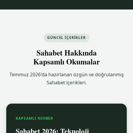
GÜNCEL İÇERIKLER
Sahabet Hakkında
Kapsamlı Okumalar
Temmuz 2026'da hazırlanan özgün ve doğrulanmış
Sahabet içerikleri.
KAPSAMLI REHBER
Sahabet 2026: Teknoloji