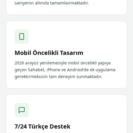
saniyenin altında tamamlanmaktadır.
Mobil Öncelikli Tasarım
2026 arayüz yenilemesiyle mobil öncelikli yapıya
geçen Sahabet, iPhone ve Android'de ek uygulama
gerektirmeksizin tam deneyim sunmaktadır.
7/24 Türkçe Destek