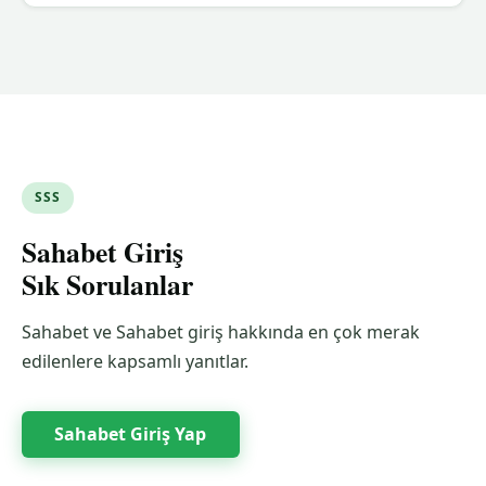
SSS
Sahabet Giriş
Sık Sorulanlar
Sahabet ve Sahabet giriş hakkında en çok merak
edilenlere kapsamlı yanıtlar.
Sahabet Giriş Yap