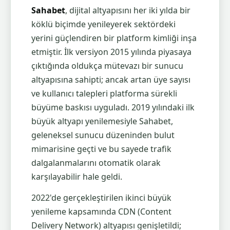
Sahabet
, dijital altyapısını her iki yılda bir
köklü biçimde yenileyerek sektördeki
yerini güçlendiren bir platform kimliği inşa
etmiştir. İlk versiyon 2015 yılında piyasaya
çıktığında oldukça mütevazı bir sunucu
altyapısına sahipti; ancak artan üye sayısı
ve kullanıcı talepleri platforma sürekli
büyüme baskısı uyguladı. 2019 yılındaki ilk
büyük altyapı yenilemesiyle Sahabet,
geleneksel sunucu düzeninden bulut
mimarisine geçti ve bu sayede trafik
dalgalanmalarını otomatik olarak
karşılayabilir hale geldi.
2022'de gerçekleştirilen ikinci büyük
yenileme kapsamında CDN (Content
Delivery Network) altyapısı genişletildi;