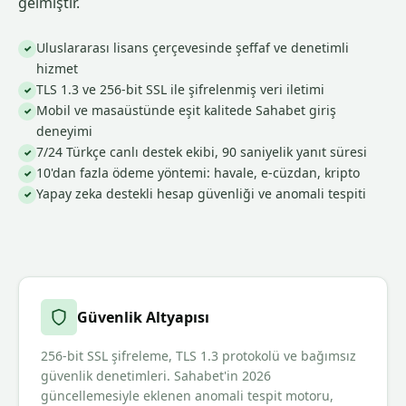
gelmiştir.
Uluslararası lisans çerçevesinde şeffaf ve denetimli
✓
hizmet
TLS 1.3 ve 256-bit SSL ile şifrelenmiş veri iletimi
✓
Mobil ve masaüstünde eşit kalitede Sahabet giriş
✓
deneyimi
7/24 Türkçe canlı destek ekibi, 90 saniyelik yanıt süresi
✓
10'dan fazla ödeme yöntemi: havale, e-cüzdan, kripto
✓
Yapay zeka destekli hesap güvenliği ve anomali tespiti
✓
Güvenlik Altyapısı
256-bit SSL şifreleme, TLS 1.3 protokolü ve bağımsız
güvenlik denetimleri. Sahabet'in 2026
güncellemesiyle eklenen anomali tespit motoru,