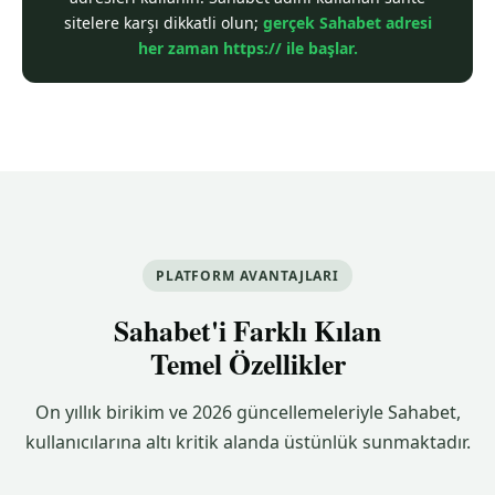
sitelere karşı dikkatli olun;
gerçek Sahabet adresi
her zaman https:// ile başlar.
PLATFORM AVANTAJLARI
Sahabet'i Farklı Kılan
Temel Özellikler
On yıllık birikim ve 2026 güncellemeleriyle Sahabet,
kullanıcılarına altı kritik alanda üstünlük sunmaktadır.