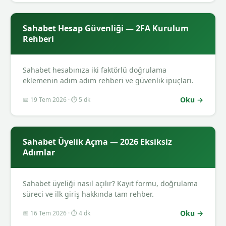
Sahabet Hesap Güvenliği — 2FA Kurulum
Rehberi
Sahabet hesabınıza iki faktörlü doğrulama
eklemenin adım adım rehberi ve güvenlik ipuçları.
Oku →
📅 19 Tem 2026 · ⏱ 5 dk
Sahabet Üyelik Açma — 2026 Eksiksiz
Adımlar
Sahabet üyeliği nasıl açılır? Kayıt formu, doğrulama
süreci ve ilk giriş hakkında tam rehber.
Oku →
📅 16 Tem 2026 · ⏱ 4 dk