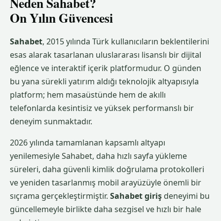
Neden Sahabet?
On Yılın Güvencesi
Sahabet
, 2015 yılında Türk kullanıcıların beklentilerini
esas alarak tasarlanan uluslararası lisanslı bir dijital
eğlence ve interaktif içerik platformudur. O günden
bu yana sürekli yatırım aldığı teknolojik altyapısıyla
platform; hem masaüstünde hem de akıllı
telefonlarda kesintisiz ve yüksek performanslı bir
deneyim sunmaktadır.
2026 yılında tamamlanan kapsamlı altyapı
yenilemesiyle Sahabet, daha hızlı sayfa yükleme
süreleri, daha güvenli kimlik doğrulama protokolleri
ve yeniden tasarlanmış mobil arayüzüyle önemli bir
sıçrama gerçekleştirmiştir.
Sahabet giriş
deneyimi bu
güncellemeyle birlikte daha sezgisel ve hızlı bir hale