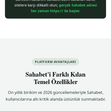
sitelere karşı dikkatli olun;
gerçek Sahabet adresi
her zaman https:// ile başlar.
PLATFORM AVANTAJLARI
Sahabet'i Farklı Kılan
Temel Özellikler
On yıllık birikim ve 2026 güncellemeleriyle Sahabet,
kullanıcılarına altı kritik alanda üstünlük sunmaktadır.