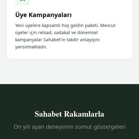
Üye Kampanyaları
Yeni üyelere kapsamlı hoş geldin paketi. Mevcut
üyeler için reload, sadakat ve dönemsel
kampanyalar Sahabet'in takdir anlayışını
yansıtmaktadır.
Sahabet Rakamlarla
On yılı aşan deneyimin somut göstergeleri