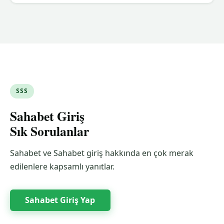
SSS
Sahabet Giriş
Sık Sorulanlar
Sahabet ve Sahabet giriş hakkında en çok merak
edilenlere kapsamlı yanıtlar.
Sahabet Giriş Yap