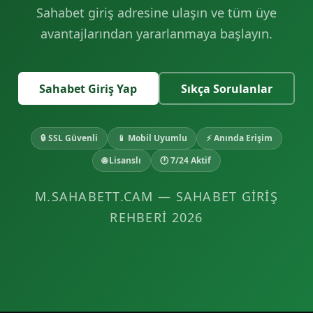
Sahabet giriş adresine ulaşın ve tüm üye
avantajlarından yararlanmaya başlayın.
Sahabet Giriş Yap
Sıkça Sorulanlar
🔒 SSL Güvenli
📱 Mobil Uyumlu
⚡ Anında Erişim
🌐 Lisanslı
🕐 7/24 Aktif
M.SAHABETT.CAM — SAHABET GİRİŞ
REHBERİ 2026