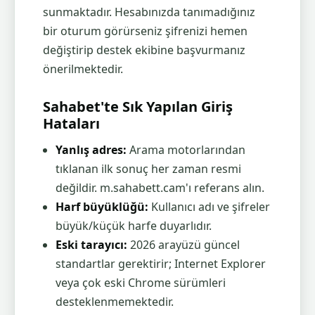
sunmaktadır. Hesabınızda tanımadığınız
bir oturum görürseniz şifrenizi hemen
değiştirip destek ekibine başvurmanız
önerilmektedir.
Sahabet'te Sık Yapılan Giriş
Hataları
Yanlış adres:
Arama motorlarından
tıklanan ilk sonuç her zaman resmi
değildir. m.sahabett.cam'ı referans alın.
Harf büyüklüğü:
Kullanıcı adı ve şifreler
büyük/küçük harfe duyarlıdır.
Eski tarayıcı:
2026 arayüzü güncel
standartlar gerektirir; Internet Explorer
veya çok eski Chrome sürümleri
desteklenmemektedir.