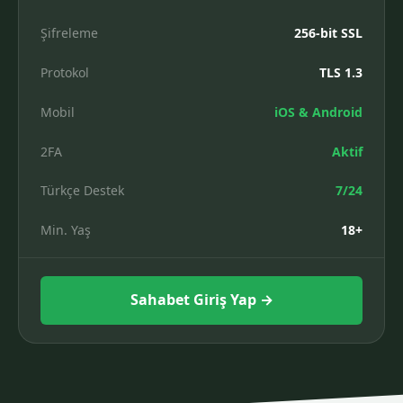
Şifreleme
256-bit SSL
Protokol
TLS 1.3
Mobil
iOS & Android
2FA
Aktif
Türkçe Destek
7/24
Min. Yaş
18+
Sahabet Giriş Yap →