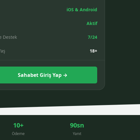
iOS & Android
Aktif
e Destek
7/24
Yaş
18+
Sahabet Giriş Yap →
10+
90sn
Ödeme
Yanıt