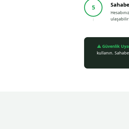
Sahabe
5
Hesabınız
ulaşabilir
⚠ Güvenlik Uyar
kullanın. Sahabet