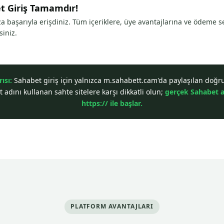
t Giriş Tamamdır!
a başarıyla erişdiniz. Tüm içeriklere, üye avantajlarına ve ödeme 
siniz.
ısı:
Sahabet giriş için yalnızca m.sahabett.cam'da paylaşılan doğr
 adını kullanan sahte sitelere karşı dikkatli olun;
gerçek Sahabet 
https:// ile başlar.
PLATFORM AVANTAJLARI