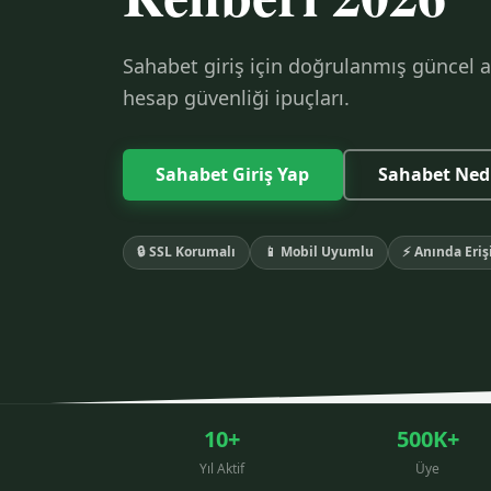
Sahabet giriş için doğrulanmış güncel 
hesap güvenliği ipuçları.
Sahabet Giriş Yap
Sahabet Ned
🔒 SSL Korumalı
📱 Mobil Uyumlu
⚡ Anında Eri
10+
500K+
Yıl Aktif
Üye