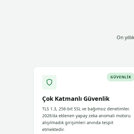
On yıllı
GÜVENLIK
Çok Katmanlı Güvenlik
TLS 1.3, 256-bit SSL ve bağımsız denetimler.
2026'da eklenen yapay zeka anomali motoru
alışılmadık girişimleri anında tespit
etmektedir.