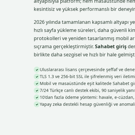
altyapısıyla platform; hem masaüstünde hem 
kesintisiz ve yüksek performanslı bir deney
2026 yılında tamamlanan kapsamlı altyapı y
hızlı sayfa yükleme süreleri, daha güvenli k
protokolleri ve yeniden tasarlanmış mobil a
sıçrama gerçekleştirmiştir.
Sahabet giriş
den
birlikte daha sezgisel ve hızlı bir hale gelmişti
Uluslararası lisans çerçevesinde şeffaf ve dene
✓
TLS 1.3 ve 256-bit SSL ile şifrelenmiş veri iletim
✓
Mobil ve masaüstünde eşit kalitede Sahabet gi
✓
7/24 Türkçe canlı destek ekibi, 90 saniyelik yanı
✓
10'dan fazla ödeme yöntemi: havale, e-cüzdan, 
✓
Yapay zeka destekli hesap güvenliği ve anomali
✓