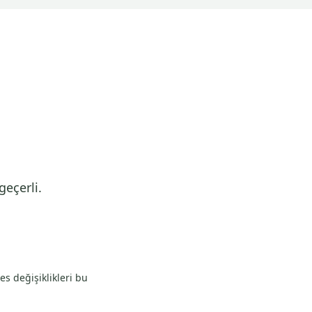
geçerli.
s değişiklikleri bu