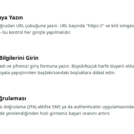
ıya Yazın
ğrudan URL çubuğuna yazın. URL başında "https://" ve kilit simgesi
 bu kontrol her girişte yapılmalıdır.
Bilgilerini Girin
 adı ve şifrenizi giriş formuna yazın. Büyük/küçük harfe duyarlı o
opyala-yapıştırırken baştaki/sondaki boşluklara dikkat edin.
ğrulaması
rlü doğrulama (2FA) aktifse SMS ya da authenticator uygulamasında
de yenilendiğinden hızlı girmeniz başarı oranını artırır.