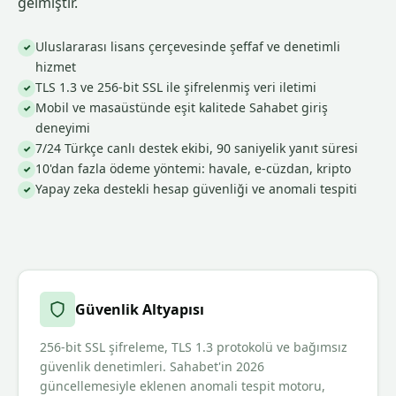
gelmiştir.
Uluslararası lisans çerçevesinde şeffaf ve denetimli
✓
hizmet
TLS 1.3 ve 256-bit SSL ile şifrelenmiş veri iletimi
✓
Mobil ve masaüstünde eşit kalitede Sahabet giriş
✓
deneyimi
7/24 Türkçe canlı destek ekibi, 90 saniyelik yanıt süresi
✓
10'dan fazla ödeme yöntemi: havale, e-cüzdan, kripto
✓
Yapay zeka destekli hesap güvenliği ve anomali tespiti
✓
Güvenlik Altyapısı
256-bit SSL şifreleme, TLS 1.3 protokolü ve bağımsız
güvenlik denetimleri. Sahabet'in 2026
güncellemesiyle eklenen anomali tespit motoru,