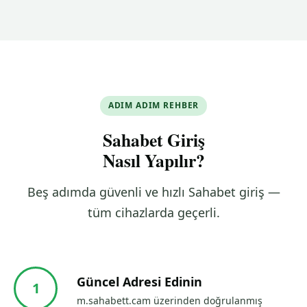
ADIM ADIM REHBER
Sahabet Giriş
Nasıl Yapılır?
Beş adımda güvenli ve hızlı Sahabet giriş —
tüm cihazlarda geçerli.
Güncel Adresi Edinin
1
m.sahabett.cam üzerinden doğrulanmış