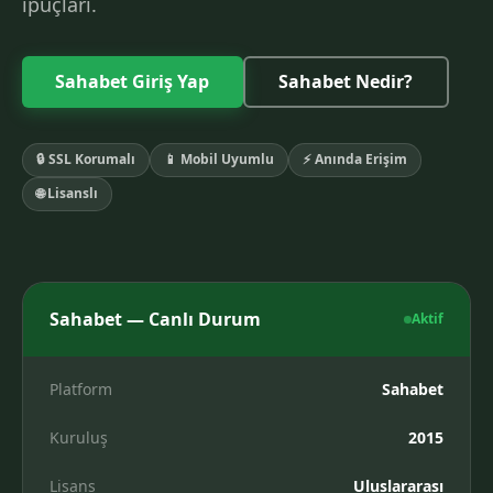
ipuçları.
Sahabet Giriş Yap
Sahabet Nedir?
🔒 SSL Korumalı
📱 Mobil Uyumlu
⚡ Anında Erişim
🌐 Lisanslı
Sahabet — Canlı Durum
Aktif
Platform
Sahabet
Kuruluş
2015
Lisans
Uluslararası