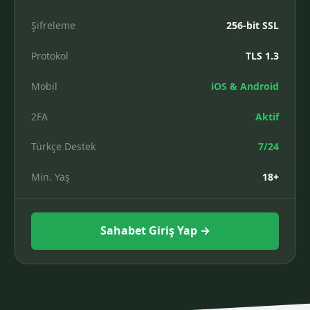
Şifreleme
256-bit SSL
Protokol
TLS 1.3
Mobil
iOS & Android
2FA
Aktif
Türkçe Destek
7/24
Min. Yaş
18+
Sahabet Giriş Yap →