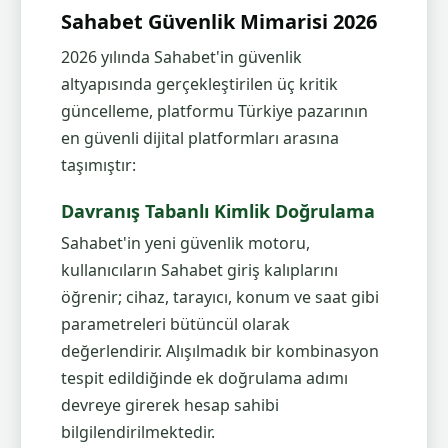
Sahabet Güvenlik Mimarisi 2026
2026 yılında Sahabet'in güvenlik
altyapısında gerçekleştirilen üç kritik
güncelleme, platformu Türkiye pazarının
en güvenli dijital platformları arasına
taşımıştır:
Davranış Tabanlı Kimlik Doğrulama
Sahabet'in yeni güvenlik motoru,
kullanıcıların Sahabet giriş kalıplarını
öğrenir; cihaz, tarayıcı, konum ve saat gibi
parametreleri bütüncül olarak
değerlendirir. Alışılmadık bir kombinasyon
tespit edildiğinde ek doğrulama adımı
devreye girerek hesap sahibi
bilgilendirilmektedir.