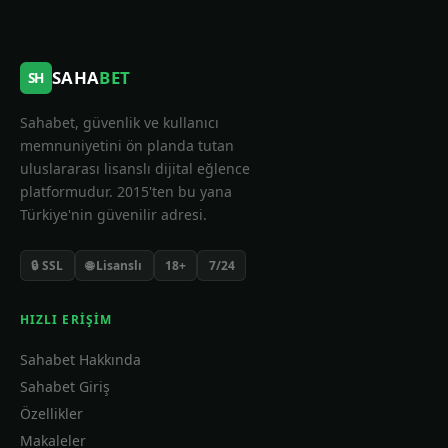
SAHA
BET
SH
Sahabet, güvenlik ve kullanıcı
memnuniyetini ön planda tutan
uluslararası lisanslı dijital eğlence
platformudur. 2015'ten bu yana
Türkiye'nin güvenilir adresi.
🔒 SSL
🌐 Lisanslı
18+
7/24
HIZLI ERIŞIM
Sahabet Hakkında
Sahabet Giriş
Özellikler
Makaleler