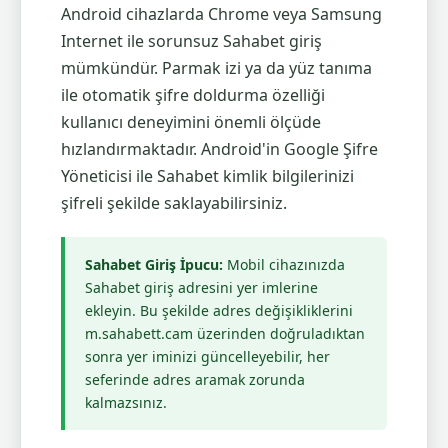
Android cihazlarda Chrome veya Samsung
Internet ile sorunsuz Sahabet giriş
mümkündür. Parmak izi ya da yüz tanıma
ile otomatik şifre doldurma özelliği
kullanıcı deneyimini önemli ölçüde
hızlandırmaktadır. Android'in Google Şifre
Yöneticisi ile Sahabet kimlik bilgilerinizi
şifreli şekilde saklayabilirsiniz.
Sahabet Giriş İpucu:
Mobil cihazınızda
Sahabet giriş adresini yer imlerine
ekleyin. Bu şekilde adres değişikliklerini
m.sahabett.cam üzerinden doğruladıktan
sonra yer iminizi güncelleyebilir, her
seferinde adres aramak zorunda
kalmazsınız.