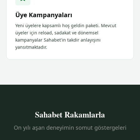
Üye Kampanyaları
Yeni üyelere kapsamlı hoş geldin paketi. Mevcut
üyeler için reload, sadakat ve dönemsel
kampanyalar Sahabet'in takdir anlayışını
yansıtmaktadır.
Sahabet Rakamlarla
On yılı aşan deneyimin somut göstergeleri