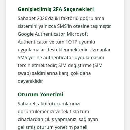
Genişletilmiş 2FA Seçenekleri
Sahabet 2026'da iki faktörlü doğrulama
sistemini yalnızca SMS'in ötesine taşımıştır.
Google Authenticator, Microsoft
Authenticator ve tüm TOTP uyumlu
uygulamalar desteklenmektedir. Uzmanlar
SMS yerine authenticator uygulamasını
tercih etmektedir; SIM değiştirme (SIM
swap) saldırılarına karşı çok daha
dayanıklıdır.
Oturum Yönetimi
Sahabet, aktif oturumlarınızı
görüntülemenizi ve tek tıkla tüm
cihazlardan çıkış yapmanızı sağlayan
gelişmiş oturum yönetim paneli