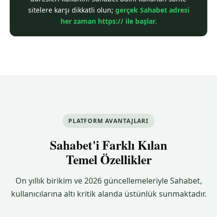
sitelere karşı dikkatli olun;
gerçek Sahabet adresi
her zaman https:// ile başlar.
PLATFORM AVANTAJLARI
Sahabet'i Farklı Kılan
Temel Özellikler
On yıllık birikim ve 2026 güncellemeleriyle Sahabet,
kullanıcılarına altı kritik alanda üstünlük sunmaktadır.