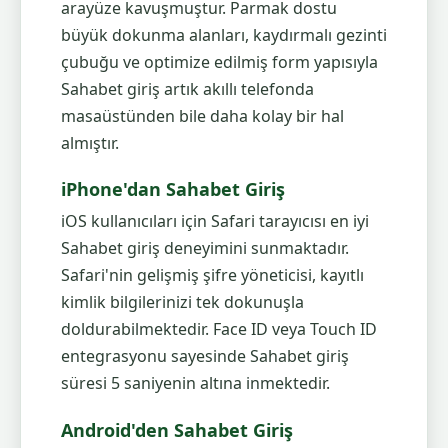
arayüze kavuşmuştur. Parmak dostu
büyük dokunma alanları, kaydırmalı gezinti
çubuğu ve optimize edilmiş form yapısıyla
Sahabet giriş artık akıllı telefonda
masaüstünden bile daha kolay bir hal
almıştır.
iPhone'dan Sahabet Giriş
iOS kullanıcıları için Safari tarayıcısı en iyi
Sahabet giriş deneyimini sunmaktadır.
Safari'nin gelişmiş şifre yöneticisi, kayıtlı
kimlik bilgilerinizi tek dokunuşla
doldurabilmektedir. Face ID veya Touch ID
entegrasyonu sayesinde Sahabet giriş
süresi 5 saniyenin altına inmektedir.
Android'den Sahabet Giriş