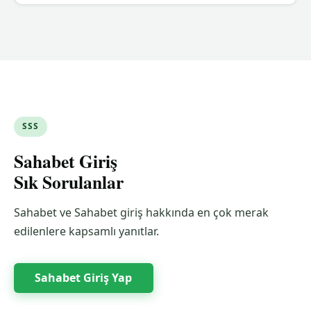
SSS
Sahabet Giriş
Sık Sorulanlar
Sahabet ve Sahabet giriş hakkında en çok merak
edilenlere kapsamlı yanıtlar.
Sahabet Giriş Yap