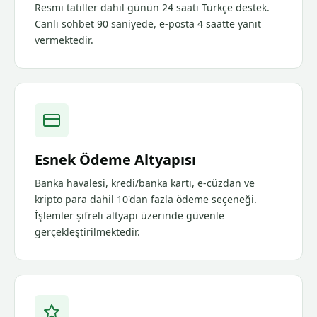
Resmi tatiller dahil günün 24 saati Türkçe destek.
Canlı sohbet 90 saniyede, e-posta 4 saatte yanıt
vermektedir.
Esnek Ödeme Altyapısı
Banka havalesi, kredi/banka kartı, e-cüzdan ve
kripto para dahil 10'dan fazla ödeme seçeneği.
İşlemler şifreli altyapı üzerinde güvenle
gerçekleştirilmektedir.