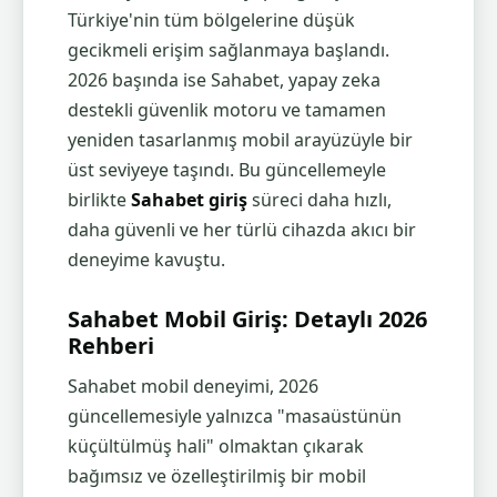
Türkiye'nin tüm bölgelerine düşük
gecikmeli erişim sağlanmaya başlandı.
2026 başında ise Sahabet, yapay zeka
destekli güvenlik motoru ve tamamen
yeniden tasarlanmış mobil arayüzüyle bir
üst seviyeye taşındı. Bu güncellemeyle
birlikte
Sahabet giriş
süreci daha hızlı,
daha güvenli ve her türlü cihazda akıcı bir
deneyime kavuştu.
Sahabet Mobil Giriş: Detaylı 2026
Rehberi
Sahabet mobil deneyimi, 2026
güncellemesiyle yalnızca "masaüstünün
küçültülmüş hali" olmaktan çıkarak
bağımsız ve özelleştirilmiş bir mobil