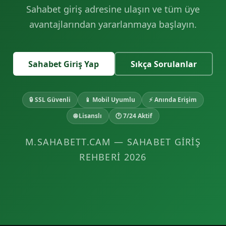
Sahabet giriş adresine ulaşın ve tüm üye
avantajlarından yararlanmaya başlayın.
Sahabet Giriş Yap
Sıkça Sorulanlar
🔒 SSL Güvenli
📱 Mobil Uyumlu
⚡ Anında Erişim
🌐 Lisanslı
🕐 7/24 Aktif
M.SAHABETT.CAM — SAHABET GİRİŞ
REHBERİ 2026