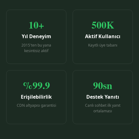
10+
500K
Yıl Deneyim
Aktif Kullanıcı
2015'ten bu yana
Kayıtlı üye tabanı
kesintisiz aktif
%99.9
90sn
Erişilebilirlik
Destek Yanıtı
CDN altyapısı garantisi
Canlı sohbet ilk yanıt
ortalaması