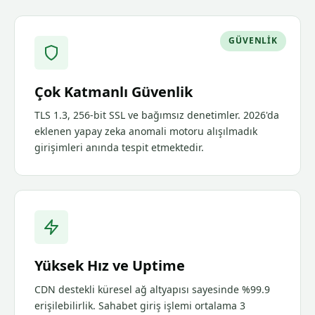
GÜVENLIK
Çok Katmanlı Güvenlik
TLS 1.3, 256-bit SSL ve bağımsız denetimler. 2026'da
eklenen yapay zeka anomali motoru alışılmadık
girişimleri anında tespit etmektedir.
Yüksek Hız ve Uptime
CDN destekli küresel ağ altyapısı sayesinde %99.9
erişilebilirlik. Sahabet giriş işlemi ortalama 3