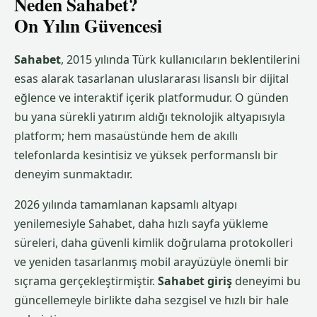
Neden Sahabet?
On Yılın Güvencesi
Sahabet
, 2015 yılında Türk kullanıcıların beklentilerini
esas alarak tasarlanan uluslararası lisanslı bir dijital
eğlence ve interaktif içerik platformudur. O günden
bu yana sürekli yatırım aldığı teknolojik altyapısıyla
platform; hem masaüstünde hem de akıllı
telefonlarda kesintisiz ve yüksek performanslı bir
deneyim sunmaktadır.
2026 yılında tamamlanan kapsamlı altyapı
yenilemesiyle Sahabet, daha hızlı sayfa yükleme
süreleri, daha güvenli kimlik doğrulama protokolleri
ve yeniden tasarlanmış mobil arayüzüyle önemli bir
sıçrama gerçekleştirmiştir.
Sahabet giriş
deneyimi bu
güncellemeyle birlikte daha sezgisel ve hızlı bir hale