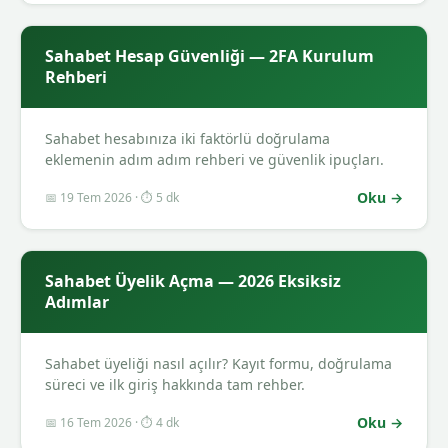
Sahabet Hesap Güvenliği — 2FA Kurulum
Rehberi
Sahabet hesabınıza iki faktörlü doğrulama
eklemenin adım adım rehberi ve güvenlik ipuçları.
Oku →
📅 19 Tem 2026 · ⏱ 5 dk
Sahabet Üyelik Açma — 2026 Eksiksiz
Adımlar
Sahabet üyeliği nasıl açılır? Kayıt formu, doğrulama
süreci ve ilk giriş hakkında tam rehber.
Oku →
📅 16 Tem 2026 · ⏱ 4 dk