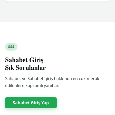
SSS
Sahabet Giriş
Sık Sorulanlar
Sahabet ve Sahabet giriş hakkında en çok merak
edilenlere kapsamlı yanıtlar.
Sahabet Giriş Yap