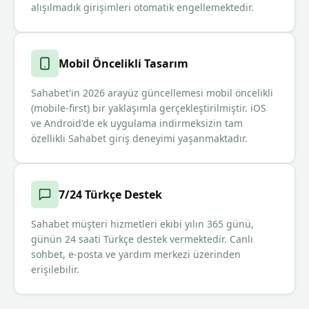
alışılmadık girişimleri otomatik engellemektedir.
Mobil Öncelikli Tasarım
Sahabet'in 2026 arayüz güncellemesi mobil öncelikli
(mobile-first) bir yaklaşımla gerçekleştirilmiştir. iOS
ve Android'de ek uygulama indirmeksizin tam
özellikli Sahabet giriş deneyimi yaşanmaktadır.
7/24 Türkçe Destek
Sahabet müşteri hizmetleri ekibi yılın 365 günü,
günün 24 saati Türkçe destek vermektedir. Canlı
sohbet, e-posta ve yardım merkezi üzerinden
erişilebilir.