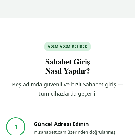
ADIM ADIM REHBER
Sahabet Giriş
Nasıl Yapılır?
Beş adımda güvenli ve hızlı Sahabet giriş —
tüm cihazlarda geçerli.
Güncel Adresi Edinin
1
m.sahabett.cam üzerinden doğrulanmış