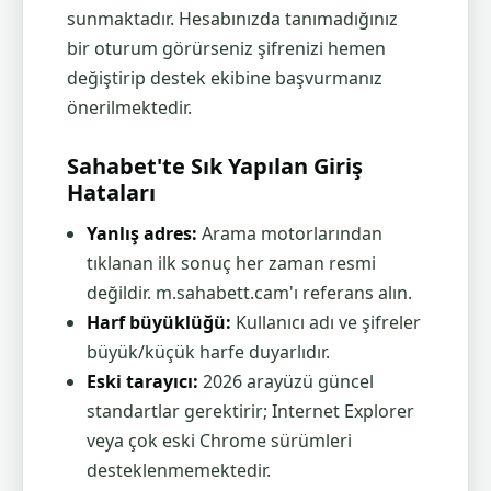
sunmaktadır. Hesabınızda tanımadığınız
bir oturum görürseniz şifrenizi hemen
değiştirip destek ekibine başvurmanız
önerilmektedir.
Sahabet'te Sık Yapılan Giriş
Hataları
Yanlış adres:
Arama motorlarından
tıklanan ilk sonuç her zaman resmi
değildir. m.sahabett.cam'ı referans alın.
Harf büyüklüğü:
Kullanıcı adı ve şifreler
büyük/küçük harfe duyarlıdır.
Eski tarayıcı:
2026 arayüzü güncel
standartlar gerektirir; Internet Explorer
veya çok eski Chrome sürümleri
desteklenmemektedir.