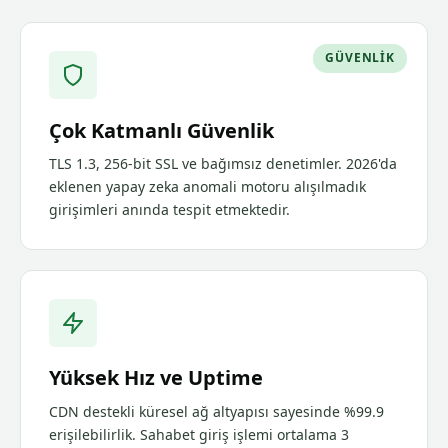
GÜVENLIK
Çok Katmanlı Güvenlik
TLS 1.3, 256-bit SSL ve bağımsız denetimler. 2026'da
eklenen yapay zeka anomali motoru alışılmadık
girişimleri anında tespit etmektedir.
Yüksek Hız ve Uptime
CDN destekli küresel ağ altyapısı sayesinde %99.9
erişilebilirlik. Sahabet giriş işlemi ortalama 3