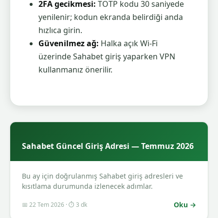
2FA gecikmesi:
TOTP kodu 30 saniyede
yenilenir; kodun ekranda belirdiği anda
hızlıca girin.
Güvenilmez ağ:
Halka açık Wi-Fi
üzerinde Sahabet giriş yaparken VPN
kullanmanız önerilir.
Sahabet Güncel Giriş Adresi — Temmuz 2026
Bu ay için doğrulanmış Sahabet giriş adresleri ve
kısıtlama durumunda izlenecek adımlar.
Oku →
📅 22 Tem 2026 · ⏱ 3 dk