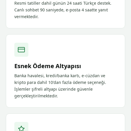
Resmi tatiller dahil günün 24 saati Türkçe destek.
Canlı sohbet 90 saniyede, e-posta 4 saatte yanıt
vermektedir.
Esnek Ödeme Altyapısı
Banka havalesi, kredi/banka kartı, e-cüzdan ve
kripto para dahil 10'dan fazla ödeme seçeneği.
İşlemler şifreli altyapı üzerinde güvenle
gerçekleştirilmektedir.