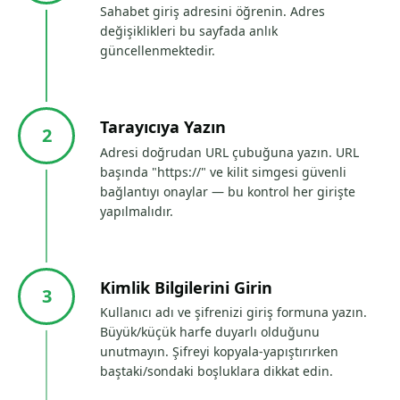
Sahabet giriş adresini öğrenin. Adres
değişiklikleri bu sayfada anlık
güncellenmektedir.
Tarayıcıya Yazın
2
Adresi doğrudan URL çubuğuna yazın. URL
başında "https://" ve kilit simgesi güvenli
bağlantıyı onaylar — bu kontrol her girişte
yapılmalıdır.
Kimlik Bilgilerini Girin
3
Kullanıcı adı ve şifrenizi giriş formuna yazın.
Büyük/küçük harfe duyarlı olduğunu
unutmayın. Şifreyi kopyala-yapıştırırken
baştaki/sondaki boşluklara dikkat edin.