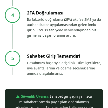
2FA Doğrulaması
4
İki faktörlü doğrulama (2FA) aktifse SMS ya da
authenticator uygulamasından gelen kodu
girin. Kod 30 saniyede yenilendiğinden hızlı
girmeniz başarı oranını artırır.
Sahabet Giriş Tamamdır!
5
Hesabınıza başarıyla erişdiniz. Tüm içeriklere,
üye avantajlarına ve ödeme seçeneklerine
anında ulaşabilirsiniz.
⚠ Güvenlik Uyarısı:
Sahabet giriş için yalnızca
m.sahabett.cam'da paylaşılan doğrulanmış
adresleri kullanın. Sahabet adını kullanan sahte