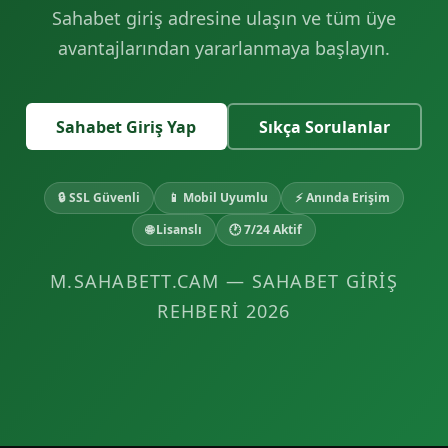
Sahabet giriş adresine ulaşın ve tüm üye
avantajlarından yararlanmaya başlayın.
Sahabet Giriş Yap
Sıkça Sorulanlar
🔒 SSL Güvenli
📱 Mobil Uyumlu
⚡ Anında Erişim
🌐 Lisanslı
🕐 7/24 Aktif
M.SAHABETT.CAM — SAHABET GİRİŞ
REHBERİ 2026