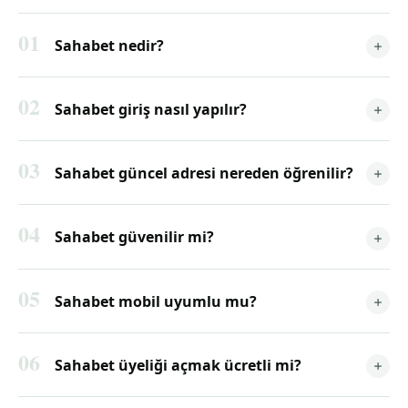
01
Sahabet nedir?
Sahabet, 2015 yılında kurulan, uluslararası lisans
02
Sahabet giriş nasıl yapılır?
kapsamında faaliyet gösteren dijital eğlence ve
interaktif içerik platformudur. Türk kullanıcılara tam
Türkçe arayüz ve 7/24 Türkçe destek sunan Sahabet,
m.sahabett.cam üzerinden doğrulanmış güncel
03
Sahabet güncel adresi nereden öğrenilir?
10 yılı aşan deneyimi ve 500 bini aşan aktif üyesiyle
Sahabet giriş adresini edinin. Adresi tarayıcınıza
sektörün köklü platformları arasında yer almaktadır.
doğrudan yazın; URL başında kilit simgesi ve
"https://" olduğunu doğrulayın. Kullanıcı adı ve
Sahabet güncel giriş adresi m.sahabett.cam
04
Sahabet güvenilir mi?
şifrenizi girin, giriş butonuna basın. 2FA aktifse SMS
üzerinden anlık olarak takip edilebilmektedir. Adres
ya da authenticator kodunu da girerek işlemi
değişiklikleri sayfaya hemen yansıtılmaktadır. Arama
tamamlayın.
motorlarından ulaşılan sonuçlar sahte siteler
Evet. Sahabet, 2015'ten bu yana uluslararası lisans
05
Sahabet mobil uyumlu mu?
içerebileceğinden, adresinizi her zaman bu
çerçevesinde hizmet vermekte olup bağımsız
sayfadan doğrulayın ve tarayıcınızda yer imi olarak
güvenlik denetimlerinden geçmektedir. 256-bit SSL
kaydedin.
ve TLS 1.3 şifreleme, yapay zeka destekli anomali
Evet. Sahabet'in 2026 güncellemesiyle mobil
06
Sahabet üyeliği açmak ücretli mi?
tespiti ve genişletilmiş 2FA desteği platformun
öncelikli (mobile-first) yaklaşımla yenilenen arayüzü,
güvenilirliğinin somut göstergeleridir.
iOS ve Android'in tüm güncel sürümlerinde