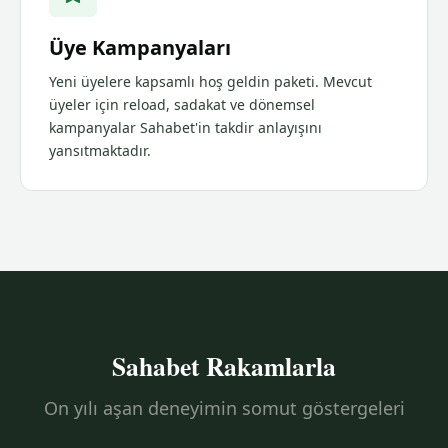
Üye Kampanyaları
Yeni üyelere kapsamlı hoş geldin paketi. Mevcut
üyeler için reload, sadakat ve dönemsel
kampanyalar Sahabet'in takdir anlayışını
yansıtmaktadır.
Sahabet Rakamlarla
On yılı aşan deneyimin somut göstergeleri