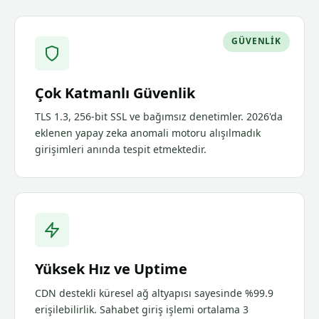
GÜVENLIK
Çok Katmanlı Güvenlik
TLS 1.3, 256-bit SSL ve bağımsız denetimler. 2026'da
eklenen yapay zeka anomali motoru alışılmadık
girişimleri anında tespit etmektedir.
Yüksek Hız ve Uptime
CDN destekli küresel ağ altyapısı sayesinde %99.9
erişilebilirlik. Sahabet giriş işlemi ortalama 3