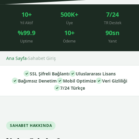
10+
500K+
7/24
Yıl Aktif
Üye
TR Destek
%99.9
10+
90sn
Uptime
Ödeme
Yanıt
Ana Sayfa
›
Sahabet Giriş
SSL Şifreli Bağlantı
Uluslararası Lisans
✓
✓
Bağımsız Denetim
Mobil Optimize
Veri Gizliliği
✓
✓
✓
7/24 Türkçe
✓
SAHABET HAKKINDA