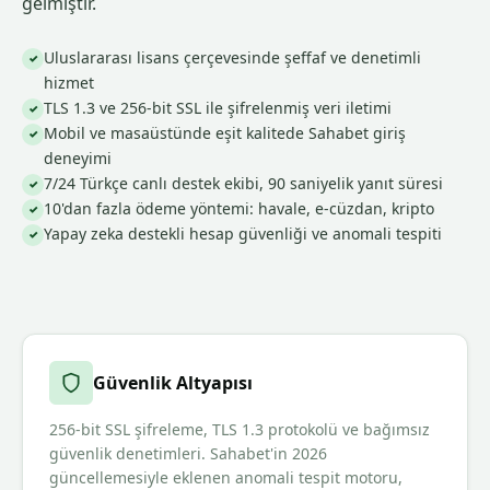
gelmiştir.
Uluslararası lisans çerçevesinde şeffaf ve denetimli
✓
hizmet
TLS 1.3 ve 256-bit SSL ile şifrelenmiş veri iletimi
✓
Mobil ve masaüstünde eşit kalitede Sahabet giriş
✓
deneyimi
7/24 Türkçe canlı destek ekibi, 90 saniyelik yanıt süresi
✓
10'dan fazla ödeme yöntemi: havale, e-cüzdan, kripto
✓
Yapay zeka destekli hesap güvenliği ve anomali tespiti
✓
Güvenlik Altyapısı
256-bit SSL şifreleme, TLS 1.3 protokolü ve bağımsız
güvenlik denetimleri. Sahabet'in 2026
güncellemesiyle eklenen anomali tespit motoru,