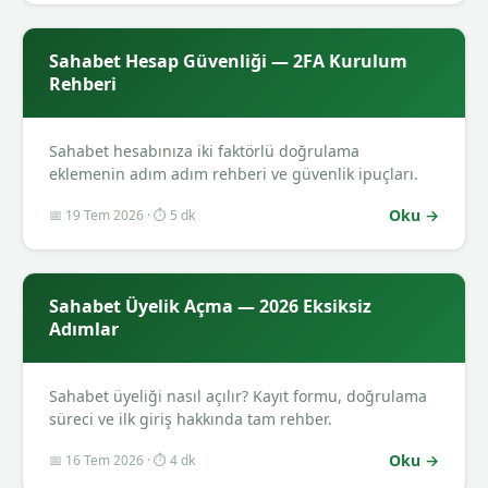
Sahabet Hesap Güvenliği — 2FA Kurulum
Rehberi
Sahabet hesabınıza iki faktörlü doğrulama
eklemenin adım adım rehberi ve güvenlik ipuçları.
Oku →
📅 19 Tem 2026 · ⏱ 5 dk
Sahabet Üyelik Açma — 2026 Eksiksiz
Adımlar
Sahabet üyeliği nasıl açılır? Kayıt formu, doğrulama
süreci ve ilk giriş hakkında tam rehber.
Oku →
📅 16 Tem 2026 · ⏱ 4 dk