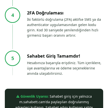
2FA Doğrulaması
4
İki faktörlü doğrulama (2FA) aktifse SMS ya da
authenticator uygulamasından gelen kodu
girin. Kod 30 saniyede yenilendiğinden hızlı
girmeniz başarı oranını artırır.
Sahabet Giriş Tamamdır!
5
Hesabınıza başarıyla erişdiniz. Tüm içeriklere,
üye avantajlarına ve ödeme seçeneklerine
anında ulaşabilirsiniz.
⚠ Güvenlik Uyarısı:
Sahabet giriş için yalnızca
m.sahabett.cam'da paylaşılan doğrulanmış
adresleri kullanın. Sahabet adını kullanan sahte