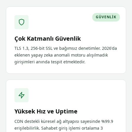
GÜVENLIK
Çok Katmanlı Güvenlik
TLS 1.3, 256-bit SSL ve bağımsız denetimler. 2026'da
eklenen yapay zeka anomali motoru alışılmadık
girişimleri anında tespit etmektedir.
Yüksek Hız ve Uptime
CDN destekli küresel ağ altyapısı sayesinde %99.9
erişilebilirlik. Sahabet giriş işlemi ortalama 3