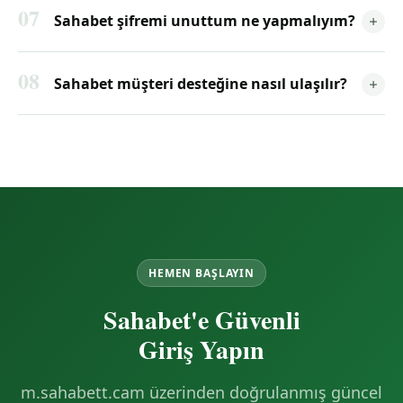
mükemmel çalışmaktadır. Ek uygulama indirmeye
Hayır, Sahabet üyeliği tamamen ücretsizdir. Güncel
07
Sahabet şifremi unuttum ne yapmalıyım?
gerek kalmadan mobil tarayıcıdan Sahabet giriş
adres üzerinden Kayıt Ol butonuna tıklayın, formu
yapılabilmektedir.
doldurun ve e-posta veya SMS doğrulamasını
tamamlayın. Hesabınız anında aktif olur ve hoş
Sahabet giriş ekranındaki "Şifremi Unuttum"
08
Sahabet müşteri desteğine nasıl ulaşılır?
geldin avantajları ile karşılanırsınız.
bağlantısına tıklayın. Üyelik e-posta adresinize
sıfırlama bağlantısı gönderilecektir. Bağlantı 15
dakika geçerlidir. E-posta gelmezse spam
Sahabet, 7/24 Türkçe destek sunmaktadır. Sahabet
klasörünüzü kontrol edin; sorun devam ederse
hesabınızdaki canlı sohbet butonu en hızlı yoldur
Sahabet canlı desteğe başvurun.
(ortalama 90 saniye yanıt). E-posta desteği daha
kapsamlı sorunlar için kullanılabilir; yanıt süresi 4
saattir. Yardım merkezi ise 200'ü aşkın makalesiyle
sık soruların büyük bölümüne cevap vermektedir.
HEMEN BAŞLAYIN
Sahabet'e Güvenli
Giriş Yapın
m.sahabett.cam üzerinden doğrulanmış güncel