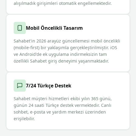
alışılmadık girişimleri otomatik engellemektedir.
Mobil Öncelikli Tasarım
Sahabet'in 2026 arayüz güncellemesi mobil öncelikli
(mobile-first) bir yaklaşımla gerçekleştirilmiştir. iOS
ve Android'de ek uygulama indirmeksizin tam
özellikli Sahabet giriş deneyimi yaşanmaktadır.
7/24 Türkçe Destek
Sahabet müşteri hizmetleri ekibi yılın 365 günü,
günün 24 saati Türkçe destek vermektedir. Canlı
sohbet, e-posta ve yardım merkezi üzerinden
erişilebilir.