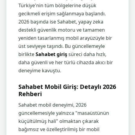
Türkiye'nin tüm bölgelerine düşük
gecikmeli erişim sağlanmaya başlandı.
2026 başında ise Sahabet, yapay zeka
destekli güvenlik motoru ve tamamen
yeniden tasarlanmış mobil arayüzüyle bir
üst seviyeye taşındı. Bu güncellemeyle
birlikte
Sahabet giriş
süreci daha hızlı,
daha güvenli ve her türlü cihazda akıcı bir
deneyime kavuştu.
Sahabet Mobil Giriş: Detaylı 2026
Rehberi
Sahabet mobil deneyimi, 2026
güncellemesiyle yalnızca "masaüstünün
küçültülmüş hali" olmaktan çıkarak
bağımsız ve özelleştirilmiş bir mobil