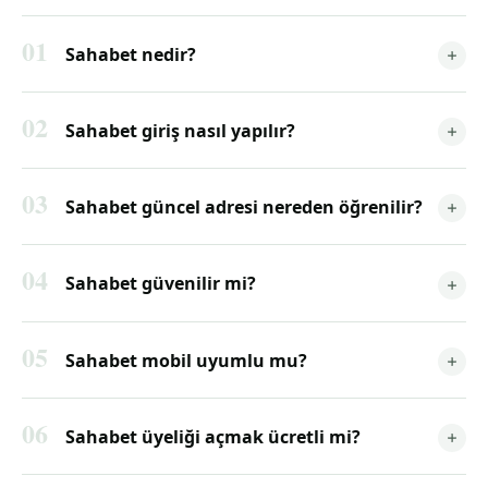
01
Sahabet nedir?
Sahabet, 2015 yılında kurulan, uluslararası lisans
02
Sahabet giriş nasıl yapılır?
kapsamında faaliyet gösteren dijital eğlence ve
interaktif içerik platformudur. Türk kullanıcılara tam
Türkçe arayüz ve 7/24 Türkçe destek sunan Sahabet,
m.sahabett.cam üzerinden doğrulanmış güncel
03
Sahabet güncel adresi nereden öğrenilir?
10 yılı aşan deneyimi ve 500 bini aşan aktif üyesiyle
Sahabet giriş adresini edinin. Adresi tarayıcınıza
sektörün köklü platformları arasında yer almaktadır.
doğrudan yazın; URL başında kilit simgesi ve
"https://" olduğunu doğrulayın. Kullanıcı adı ve
Sahabet güncel giriş adresi m.sahabett.cam
04
Sahabet güvenilir mi?
şifrenizi girin, giriş butonuna basın. 2FA aktifse SMS
üzerinden anlık olarak takip edilebilmektedir. Adres
ya da authenticator kodunu da girerek işlemi
değişiklikleri sayfaya hemen yansıtılmaktadır. Arama
tamamlayın.
motorlarından ulaşılan sonuçlar sahte siteler
Evet. Sahabet, 2015'ten bu yana uluslararası lisans
05
Sahabet mobil uyumlu mu?
içerebileceğinden, adresinizi her zaman bu
çerçevesinde hizmet vermekte olup bağımsız
sayfadan doğrulayın ve tarayıcınızda yer imi olarak
güvenlik denetimlerinden geçmektedir. 256-bit SSL
kaydedin.
ve TLS 1.3 şifreleme, yapay zeka destekli anomali
Evet. Sahabet'in 2026 güncellemesiyle mobil
06
Sahabet üyeliği açmak ücretli mi?
tespiti ve genişletilmiş 2FA desteği platformun
öncelikli (mobile-first) yaklaşımla yenilenen arayüzü,
güvenilirliğinin somut göstergeleridir.
iOS ve Android'in tüm güncel sürümlerinde