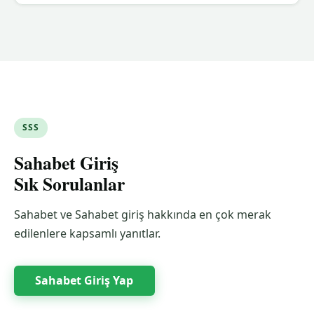
SSS
Sahabet Giriş
Sık Sorulanlar
Sahabet ve Sahabet giriş hakkında en çok merak
edilenlere kapsamlı yanıtlar.
Sahabet Giriş Yap