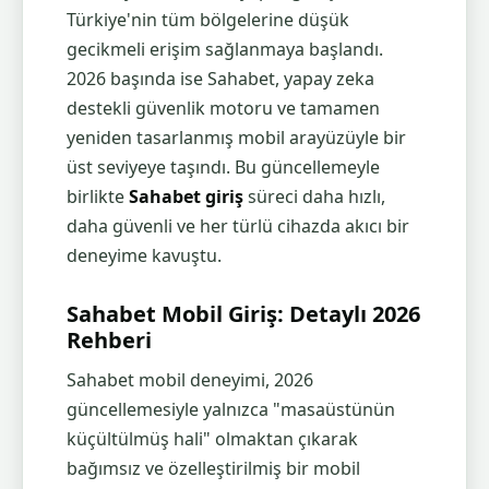
Türkiye'nin tüm bölgelerine düşük
gecikmeli erişim sağlanmaya başlandı.
2026 başında ise Sahabet, yapay zeka
destekli güvenlik motoru ve tamamen
yeniden tasarlanmış mobil arayüzüyle bir
üst seviyeye taşındı. Bu güncellemeyle
birlikte
Sahabet giriş
süreci daha hızlı,
daha güvenli ve her türlü cihazda akıcı bir
deneyime kavuştu.
Sahabet Mobil Giriş: Detaylı 2026
Rehberi
Sahabet mobil deneyimi, 2026
güncellemesiyle yalnızca "masaüstünün
küçültülmüş hali" olmaktan çıkarak
bağımsız ve özelleştirilmiş bir mobil