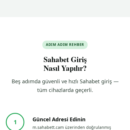
ADIM ADIM REHBER
Sahabet Giriş
Nasıl Yapılır?
Beş adımda güvenli ve hızlı Sahabet giriş —
tüm cihazlarda geçerli.
Güncel Adresi Edinin
1
m.sahabett.cam üzerinden doğrulanmış