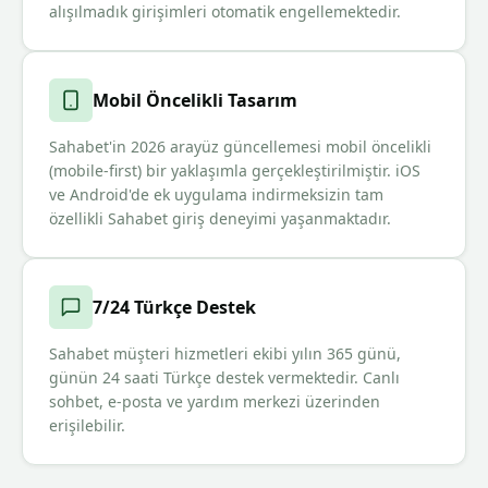
alışılmadık girişimleri otomatik engellemektedir.
Mobil Öncelikli Tasarım
Sahabet'in 2026 arayüz güncellemesi mobil öncelikli
(mobile-first) bir yaklaşımla gerçekleştirilmiştir. iOS
ve Android'de ek uygulama indirmeksizin tam
özellikli Sahabet giriş deneyimi yaşanmaktadır.
7/24 Türkçe Destek
Sahabet müşteri hizmetleri ekibi yılın 365 günü,
günün 24 saati Türkçe destek vermektedir. Canlı
sohbet, e-posta ve yardım merkezi üzerinden
erişilebilir.