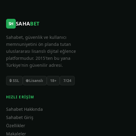
SAHA
BET
SH
Sahabet, güvenlik ve kullanıcı
memnuniyetini ön planda tutan
uluslararası lisanslı dijital eğlence
platformudur. 2015'ten bu yana
Türkiye'nin güvenilir adresi.
🔒 SSL
🌐 Lisanslı
18+
7/24
HIZLI ERIŞIM
Sahabet Hakkında
Sahabet Giriş
Özellikler
Makaleler