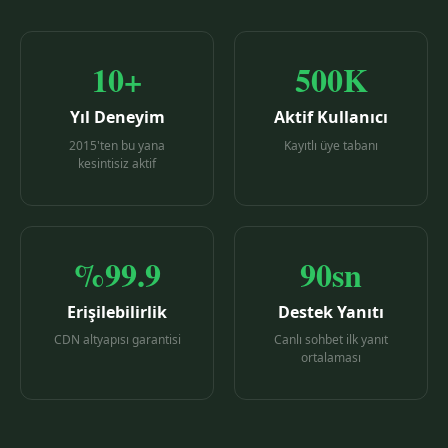
10+
500K
Yıl Deneyim
Aktif Kullanıcı
2015'ten bu yana
Kayıtlı üye tabanı
kesintisiz aktif
%99.9
90sn
Erişilebilirlik
Destek Yanıtı
CDN altyapısı garantisi
Canlı sohbet ilk yanıt
ortalaması