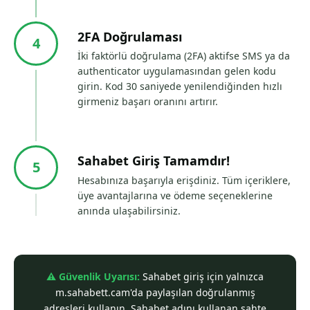
2FA Doğrulaması
4
İki faktörlü doğrulama (2FA) aktifse SMS ya da
authenticator uygulamasından gelen kodu
girin. Kod 30 saniyede yenilendiğinden hızlı
girmeniz başarı oranını artırır.
Sahabet Giriş Tamamdır!
5
Hesabınıza başarıyla erişdiniz. Tüm içeriklere,
üye avantajlarına ve ödeme seçeneklerine
anında ulaşabilirsiniz.
⚠ Güvenlik Uyarısı:
Sahabet giriş için yalnızca
m.sahabett.cam'da paylaşılan doğrulanmış
adresleri kullanın. Sahabet adını kullanan sahte