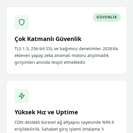
GÜVENLIK
Çok Katmanlı Güvenlik
TLS 1.3, 256-bit SSL ve bağımsız denetimler. 2026'da
eklenen yapay zeka anomali motoru alışılmadık
girişimleri anında tespit etmektedir.
Yüksek Hız ve Uptime
CDN destekli küresel ağ altyapısı sayesinde %99.9
erişilebilirlik. Sahabet giriş işlemi ortalama 3