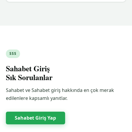
SSS
Sahabet Giriş
Sık Sorulanlar
Sahabet ve Sahabet giriş hakkında en çok merak
edilenlere kapsamlı yanıtlar.
Sahabet Giriş Yap