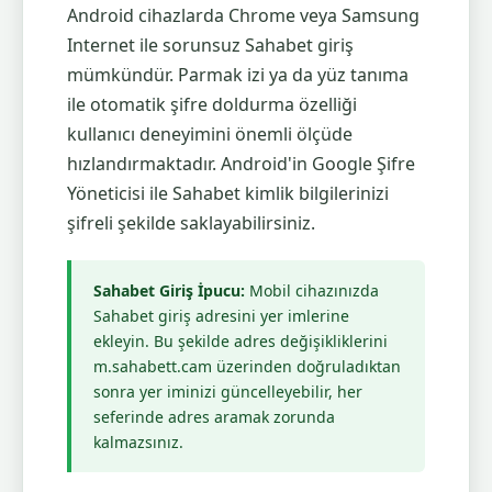
Android cihazlarda Chrome veya Samsung
Internet ile sorunsuz Sahabet giriş
mümkündür. Parmak izi ya da yüz tanıma
ile otomatik şifre doldurma özelliği
kullanıcı deneyimini önemli ölçüde
hızlandırmaktadır. Android'in Google Şifre
Yöneticisi ile Sahabet kimlik bilgilerinizi
şifreli şekilde saklayabilirsiniz.
Sahabet Giriş İpucu:
Mobil cihazınızda
Sahabet giriş adresini yer imlerine
ekleyin. Bu şekilde adres değişikliklerini
m.sahabett.cam üzerinden doğruladıktan
sonra yer iminizi güncelleyebilir, her
seferinde adres aramak zorunda
kalmazsınız.