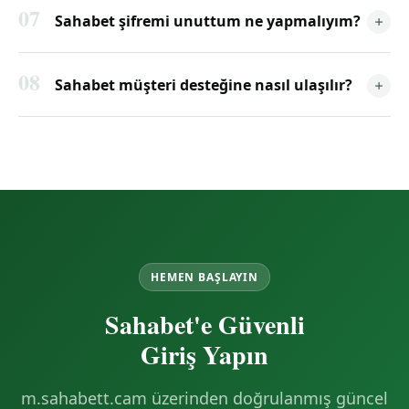
mükemmel çalışmaktadır. Ek uygulama indirmeye
Hayır, Sahabet üyeliği tamamen ücretsizdir. Güncel
07
Sahabet şifremi unuttum ne yapmalıyım?
gerek kalmadan mobil tarayıcıdan Sahabet giriş
adres üzerinden Kayıt Ol butonuna tıklayın, formu
yapılabilmektedir.
doldurun ve e-posta veya SMS doğrulamasını
tamamlayın. Hesabınız anında aktif olur ve hoş
Sahabet giriş ekranındaki "Şifremi Unuttum"
08
Sahabet müşteri desteğine nasıl ulaşılır?
geldin avantajları ile karşılanırsınız.
bağlantısına tıklayın. Üyelik e-posta adresinize
sıfırlama bağlantısı gönderilecektir. Bağlantı 15
dakika geçerlidir. E-posta gelmezse spam
Sahabet, 7/24 Türkçe destek sunmaktadır. Sahabet
klasörünüzü kontrol edin; sorun devam ederse
hesabınızdaki canlı sohbet butonu en hızlı yoldur
Sahabet canlı desteğe başvurun.
(ortalama 90 saniye yanıt). E-posta desteği daha
kapsamlı sorunlar için kullanılabilir; yanıt süresi 4
saattir. Yardım merkezi ise 200'ü aşkın makalesiyle
sık soruların büyük bölümüne cevap vermektedir.
HEMEN BAŞLAYIN
Sahabet'e Güvenli
Giriş Yapın
m.sahabett.cam üzerinden doğrulanmış güncel