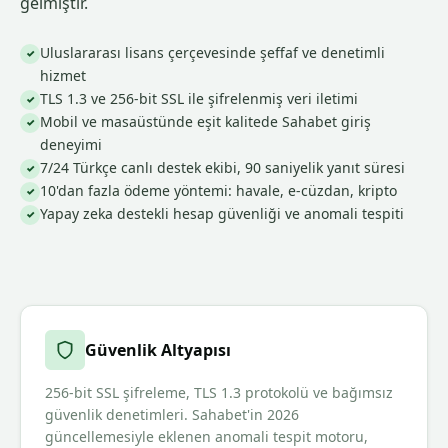
gelmiştir.
Uluslararası lisans çerçevesinde şeffaf ve denetimli
✓
hizmet
TLS 1.3 ve 256-bit SSL ile şifrelenmiş veri iletimi
✓
Mobil ve masaüstünde eşit kalitede Sahabet giriş
✓
deneyimi
7/24 Türkçe canlı destek ekibi, 90 saniyelik yanıt süresi
✓
10'dan fazla ödeme yöntemi: havale, e-cüzdan, kripto
✓
Yapay zeka destekli hesap güvenliği ve anomali tespiti
✓
Güvenlik Altyapısı
256-bit SSL şifreleme, TLS 1.3 protokolü ve bağımsız
güvenlik denetimleri. Sahabet'in 2026
güncellemesiyle eklenen anomali tespit motoru,