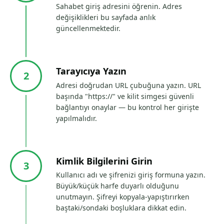
Sahabet giriş adresini öğrenin. Adres
değişiklikleri bu sayfada anlık
güncellenmektedir.
Tarayıcıya Yazın
2
Adresi doğrudan URL çubuğuna yazın. URL
başında "https://" ve kilit simgesi güvenli
bağlantıyı onaylar — bu kontrol her girişte
yapılmalıdır.
Kimlik Bilgilerini Girin
3
Kullanıcı adı ve şifrenizi giriş formuna yazın.
Büyük/küçük harfe duyarlı olduğunu
unutmayın. Şifreyi kopyala-yapıştırırken
baştaki/sondaki boşluklara dikkat edin.