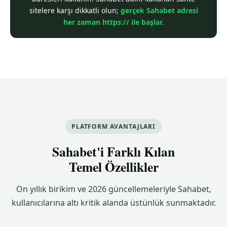
sitelere karşı dikkatli olun;
gerçek Sahabet adresi
her zaman https:// ile başlar.
PLATFORM AVANTAJLARI
Sahabet'i Farklı Kılan
Temel Özellikler
On yıllık birikim ve 2026 güncellemeleriyle Sahabet,
kullanıcılarına altı kritik alanda üstünlük sunmaktadır.