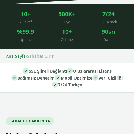
10+
500K+
7/24
Yıl Aktif
Üye
TR Destek
%99.9
10+
90sn
Uptime
Ödeme
Yanıt
Ana Sayfa
›
Sahabet Giriş
SSL Şifreli Bağlantı
Uluslararası Lisans
✓
✓
Bağımsız Denetim
Mobil Optimize
Veri Gizliliği
✓
✓
✓
7/24 Türkçe
✓
SAHABET HAKKINDA