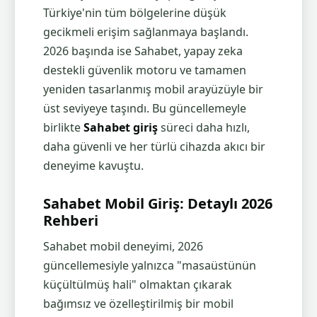
Türkiye'nin tüm bölgelerine düşük
gecikmeli erişim sağlanmaya başlandı.
2026 başında ise Sahabet, yapay zeka
destekli güvenlik motoru ve tamamen
yeniden tasarlanmış mobil arayüzüyle bir
üst seviyeye taşındı. Bu güncellemeyle
birlikte
Sahabet giriş
süreci daha hızlı,
daha güvenli ve her türlü cihazda akıcı bir
deneyime kavuştu.
Sahabet Mobil Giriş: Detaylı 2026
Rehberi
Sahabet mobil deneyimi, 2026
güncellemesiyle yalnızca "masaüstünün
küçültülmüş hali" olmaktan çıkarak
bağımsız ve özelleştirilmiş bir mobil