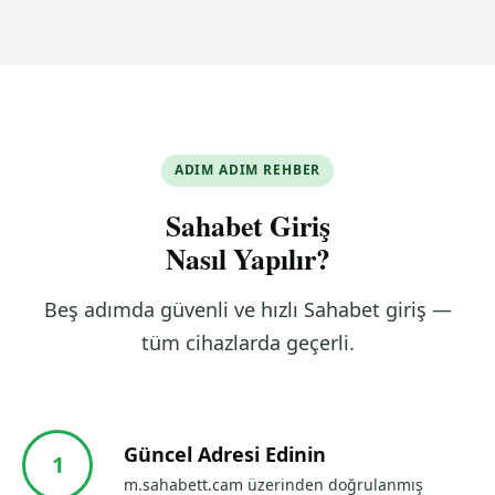
ADIM ADIM REHBER
Sahabet Giriş
Nasıl Yapılır?
Beş adımda güvenli ve hızlı Sahabet giriş —
tüm cihazlarda geçerli.
Güncel Adresi Edinin
1
m.sahabett.cam üzerinden doğrulanmış