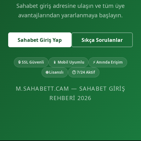
Sahabet giriş adresine ulaşın ve tüm üye
avantajlarından yararlanmaya başlayın.
Sahabet Giriş Yap
Sıkça Sorulanlar
🔒 SSL Güvenli
📱 Mobil Uyumlu
⚡ Anında Erişim
🌐 Lisanslı
🕐 7/24 Aktif
M.SAHABETT.CAM — SAHABET GİRİŞ
REHBERİ 2026