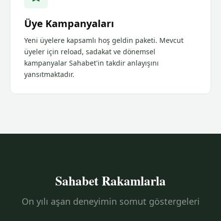
Üye Kampanyaları
Yeni üyelere kapsamlı hoş geldin paketi. Mevcut
üyeler için reload, sadakat ve dönemsel
kampanyalar Sahabet'in takdir anlayışını
yansıtmaktadır.
Sahabet Rakamlarla
On yılı aşan deneyimin somut göstergeleri