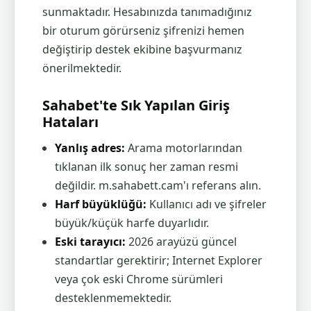
sunmaktadır. Hesabınızda tanımadığınız
bir oturum görürseniz şifrenizi hemen
değiştirip destek ekibine başvurmanız
önerilmektedir.
Sahabet'te Sık Yapılan Giriş
Hataları
Yanlış adres:
Arama motorlarından
tıklanan ilk sonuç her zaman resmi
değildir. m.sahabett.cam'ı referans alın.
Harf büyüklüğü:
Kullanıcı adı ve şifreler
büyük/küçük harfe duyarlıdır.
Eski tarayıcı:
2026 arayüzü güncel
standartlar gerektirir; Internet Explorer
veya çok eski Chrome sürümleri
desteklenmemektedir.