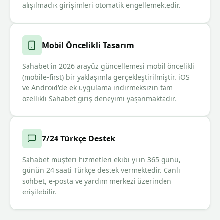
alışılmadık girişimleri otomatik engellemektedir.
Mobil Öncelikli Tasarım
Sahabet'in 2026 arayüz güncellemesi mobil öncelikli
(mobile-first) bir yaklaşımla gerçekleştirilmiştir. iOS
ve Android'de ek uygulama indirmeksizin tam
özellikli Sahabet giriş deneyimi yaşanmaktadır.
7/24 Türkçe Destek
Sahabet müşteri hizmetleri ekibi yılın 365 günü,
günün 24 saati Türkçe destek vermektedir. Canlı
sohbet, e-posta ve yardım merkezi üzerinden
erişilebilir.