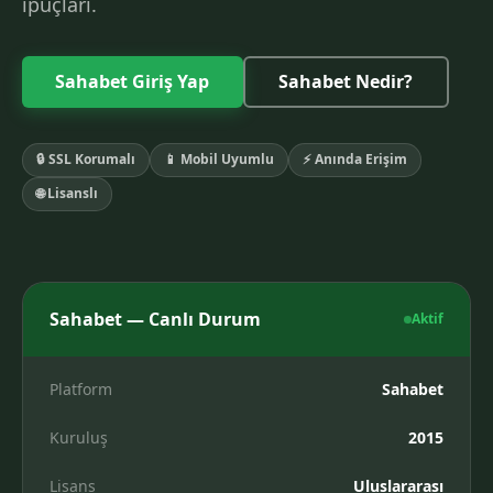
ipuçları.
Sahabet Giriş Yap
Sahabet Nedir?
🔒 SSL Korumalı
📱 Mobil Uyumlu
⚡ Anında Erişim
🌐 Lisanslı
Sahabet — Canlı Durum
Aktif
Platform
Sahabet
Kuruluş
2015
Lisans
Uluslararası