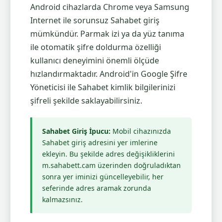
Android cihazlarda Chrome veya Samsung
Internet ile sorunsuz Sahabet giriş
mümkündür. Parmak izi ya da yüz tanıma
ile otomatik şifre doldurma özelliği
kullanıcı deneyimini önemli ölçüde
hızlandırmaktadır. Android'in Google Şifre
Yöneticisi ile Sahabet kimlik bilgilerinizi
şifreli şekilde saklayabilirsiniz.
Sahabet Giriş İpucu:
Mobil cihazınızda
Sahabet giriş adresini yer imlerine
ekleyin. Bu şekilde adres değişikliklerini
m.sahabett.cam üzerinden doğruladıktan
sonra yer iminizi güncelleyebilir, her
seferinde adres aramak zorunda
kalmazsınız.