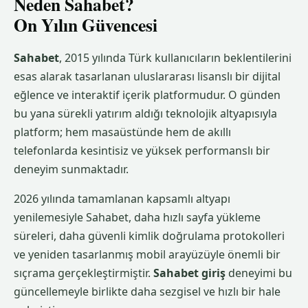
Neden Sahabet?
On Yılın Güvencesi
Sahabet
, 2015 yılında Türk kullanıcıların beklentilerini
esas alarak tasarlanan uluslararası lisanslı bir dijital
eğlence ve interaktif içerik platformudur. O günden
bu yana sürekli yatırım aldığı teknolojik altyapısıyla
platform; hem masaüstünde hem de akıllı
telefonlarda kesintisiz ve yüksek performanslı bir
deneyim sunmaktadır.
2026 yılında tamamlanan kapsamlı altyapı
yenilemesiyle Sahabet, daha hızlı sayfa yükleme
süreleri, daha güvenli kimlik doğrulama protokolleri
ve yeniden tasarlanmış mobil arayüzüyle önemli bir
sıçrama gerçekleştirmiştir.
Sahabet giriş
deneyimi bu
güncellemeyle birlikte daha sezgisel ve hızlı bir hale