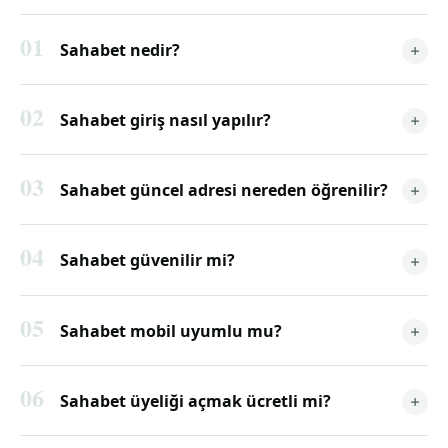
01
Sahabet nedir?
Sahabet, 2015 yılında kurulan, uluslararası lisans
02
Sahabet giriş nasıl yapılır?
kapsamında faaliyet gösteren dijital eğlence ve
interaktif içerik platformudur. Türk kullanıcılara tam
Türkçe arayüz ve 7/24 Türkçe destek sunan Sahabet,
m.sahabett.cam üzerinden doğrulanmış güncel
03
Sahabet güncel adresi nereden öğrenilir?
10 yılı aşan deneyimi ve 500 bini aşan aktif üyesiyle
Sahabet giriş adresini edinin. Adresi tarayıcınıza
sektörün köklü platformları arasında yer almaktadır.
doğrudan yazın; URL başında kilit simgesi ve
"https://" olduğunu doğrulayın. Kullanıcı adı ve
Sahabet güncel giriş adresi m.sahabett.cam
04
Sahabet güvenilir mi?
şifrenizi girin, giriş butonuna basın. 2FA aktifse SMS
üzerinden anlık olarak takip edilebilmektedir. Adres
ya da authenticator kodunu da girerek işlemi
değişiklikleri sayfaya hemen yansıtılmaktadır. Arama
tamamlayın.
motorlarından ulaşılan sonuçlar sahte siteler
Evet. Sahabet, 2015'ten bu yana uluslararası lisans
05
Sahabet mobil uyumlu mu?
içerebileceğinden, adresinizi her zaman bu
çerçevesinde hizmet vermekte olup bağımsız
sayfadan doğrulayın ve tarayıcınızda yer imi olarak
güvenlik denetimlerinden geçmektedir. 256-bit SSL
kaydedin.
ve TLS 1.3 şifreleme, yapay zeka destekli anomali
Evet. Sahabet'in 2026 güncellemesiyle mobil
06
Sahabet üyeliği açmak ücretli mi?
tespiti ve genişletilmiş 2FA desteği platformun
öncelikli (mobile-first) yaklaşımla yenilenen arayüzü,
güvenilirliğinin somut göstergeleridir.
iOS ve Android'in tüm güncel sürümlerinde