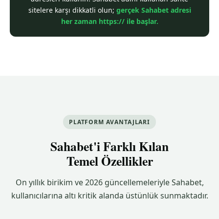
sitelere karşı dikkatli olun;
gerçek Sahabet adresi
her zaman https:// ile başlar.
PLATFORM AVANTAJLARI
Sahabet'i Farklı Kılan
Temel Özellikler
On yıllık birikim ve 2026 güncellemeleriyle Sahabet,
kullanıcılarına altı kritik alanda üstünlük sunmaktadır.