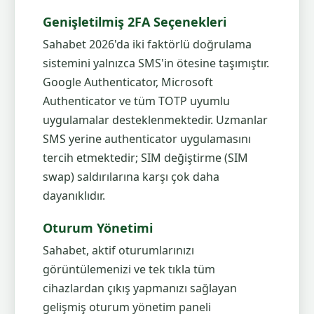
Genişletilmiş 2FA Seçenekleri
Sahabet 2026'da iki faktörlü doğrulama
sistemini yalnızca SMS'in ötesine taşımıştır.
Google Authenticator, Microsoft
Authenticator ve tüm TOTP uyumlu
uygulamalar desteklenmektedir. Uzmanlar
SMS yerine authenticator uygulamasını
tercih etmektedir; SIM değiştirme (SIM
swap) saldırılarına karşı çok daha
dayanıklıdır.
Oturum Yönetimi
Sahabet, aktif oturumlarınızı
görüntülemenizi ve tek tıkla tüm
cihazlardan çıkış yapmanızı sağlayan
gelişmiş oturum yönetim paneli