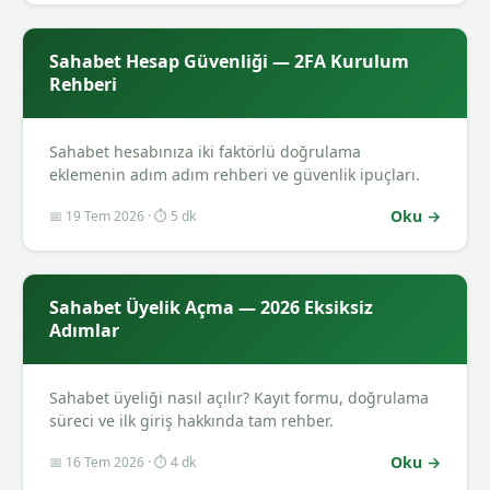
Sahabet Hesap Güvenliği — 2FA Kurulum
Rehberi
Sahabet hesabınıza iki faktörlü doğrulama
eklemenin adım adım rehberi ve güvenlik ipuçları.
Oku →
📅 19 Tem 2026 · ⏱ 5 dk
Sahabet Üyelik Açma — 2026 Eksiksiz
Adımlar
Sahabet üyeliği nasıl açılır? Kayıt formu, doğrulama
süreci ve ilk giriş hakkında tam rehber.
Oku →
📅 16 Tem 2026 · ⏱ 4 dk