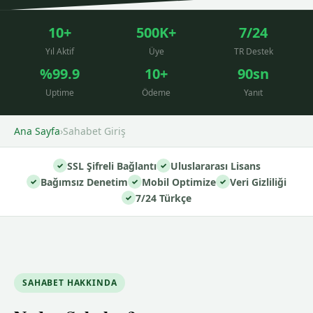
10+
500K+
7/24
Yıl Aktif
Üye
TR Destek
%99.9
10+
90sn
Uptime
Ödeme
Yanıt
Ana Sayfa
›
Sahabet Giriş
SSL Şifreli Bağlantı
Uluslararası Lisans
✓
✓
Bağımsız Denetim
Mobil Optimize
Veri Gizliliği
✓
✓
✓
7/24 Türkçe
✓
SAHABET HAKKINDA