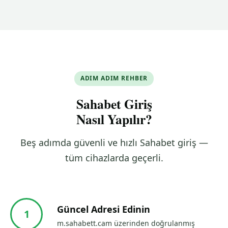
ADIM ADIM REHBER
Sahabet Giriş
Nasıl Yapılır?
Beş adımda güvenli ve hızlı Sahabet giriş —
tüm cihazlarda geçerli.
Güncel Adresi Edinin
1
m.sahabett.cam üzerinden doğrulanmış