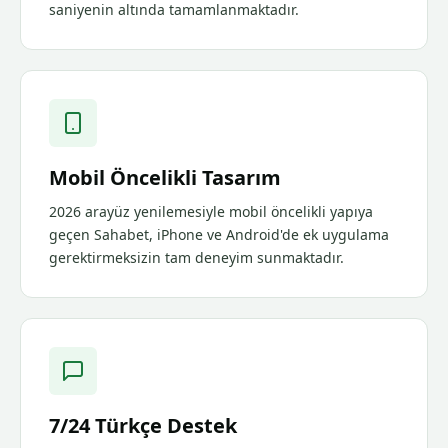
saniyenin altında tamamlanmaktadır.
Mobil Öncelikli Tasarım
2026 arayüz yenilemesiyle mobil öncelikli yapıya
geçen Sahabet, iPhone ve Android'de ek uygulama
gerektirmeksizin tam deneyim sunmaktadır.
7/24 Türkçe Destek