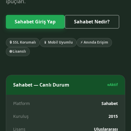
ipuçları.
Sahabet Giriş Yap
Sahabet Nedir?
🔒 SSL Korumalı
📱 Mobil Uyumlu
⚡ Anında Erişim
🌐 Lisanslı
Sahabet — Canlı Durum
Aktif
Platform
Sahabet
Kuruluş
2015
Lisans
Uluslararası