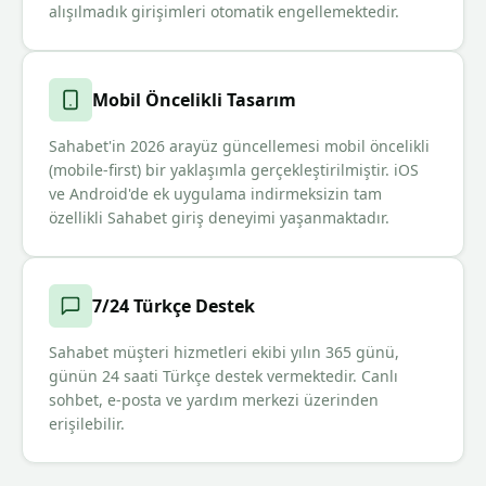
alışılmadık girişimleri otomatik engellemektedir.
Mobil Öncelikli Tasarım
Sahabet'in 2026 arayüz güncellemesi mobil öncelikli
(mobile-first) bir yaklaşımla gerçekleştirilmiştir. iOS
ve Android'de ek uygulama indirmeksizin tam
özellikli Sahabet giriş deneyimi yaşanmaktadır.
7/24 Türkçe Destek
Sahabet müşteri hizmetleri ekibi yılın 365 günü,
günün 24 saati Türkçe destek vermektedir. Canlı
sohbet, e-posta ve yardım merkezi üzerinden
erişilebilir.