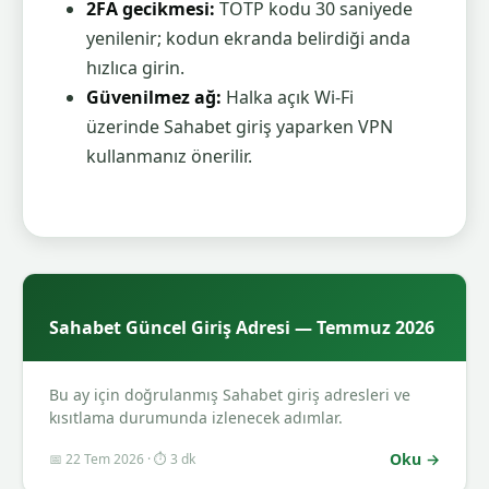
2FA gecikmesi:
TOTP kodu 30 saniyede
yenilenir; kodun ekranda belirdiği anda
hızlıca girin.
Güvenilmez ağ:
Halka açık Wi-Fi
üzerinde Sahabet giriş yaparken VPN
kullanmanız önerilir.
Sahabet Güncel Giriş Adresi — Temmuz 2026
Bu ay için doğrulanmış Sahabet giriş adresleri ve
kısıtlama durumunda izlenecek adımlar.
Oku →
📅 22 Tem 2026 · ⏱ 3 dk