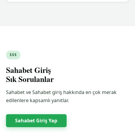
SSS
Sahabet Giriş
Sık Sorulanlar
Sahabet ve Sahabet giriş hakkında en çok merak
edilenlere kapsamlı yanıtlar.
Sahabet Giriş Yap