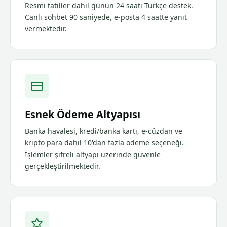
Resmi tatiller dahil günün 24 saati Türkçe destek.
Canlı sohbet 90 saniyede, e-posta 4 saatte yanıt
vermektedir.
Esnek Ödeme Altyapısı
Banka havalesi, kredi/banka kartı, e-cüzdan ve
kripto para dahil 10'dan fazla ödeme seçeneği.
İşlemler şifreli altyapı üzerinde güvenle
gerçekleştirilmektedir.