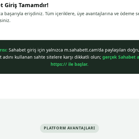
t Giriş Tamamdır!
a başarıyla erişdiniz. Tüm içeriklere, üye avantajlarına ve ödeme 
siniz.
ısı:
Sahabet giriş için yalnızca m.sahabett.cam'da paylaşılan doğr
 adını kullanan sahte sitelere karşı dikkatli olun;
gerçek Sahabet 
https:// ile başlar.
PLATFORM AVANTAJLARI