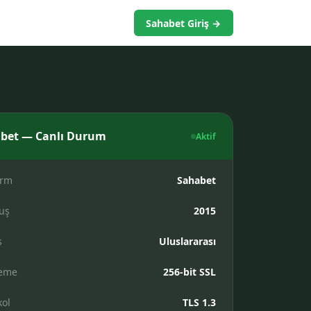
ikler
Makaleler
SSS
Sahabet Giriş →
bet — Canlı Durum
Aktif
orm
Sahabet
uş
2015
s
Uluslararası
leme
256-bit SSL
kol
TLS 1.3