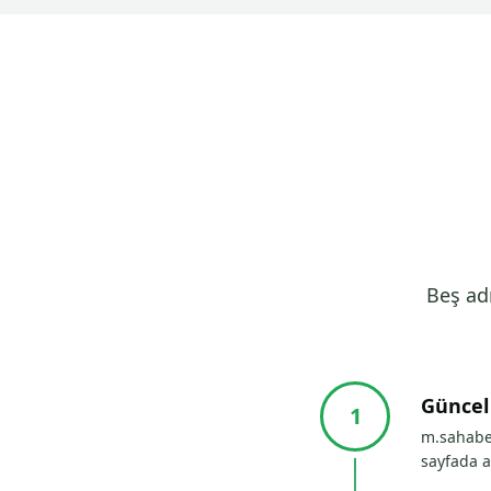
Beş adı
Güncel
1
m.sahabet
sayfada a