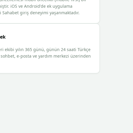
miştir. iOS ve Android'de ek uygulama
li Sahabet giriş deneyimi yaşanmaktadır.
tek
i ekibi yılın 365 günü, günün 24 saati Türkçe
ı sohbet, e-posta ve yardım merkezi üzerinden