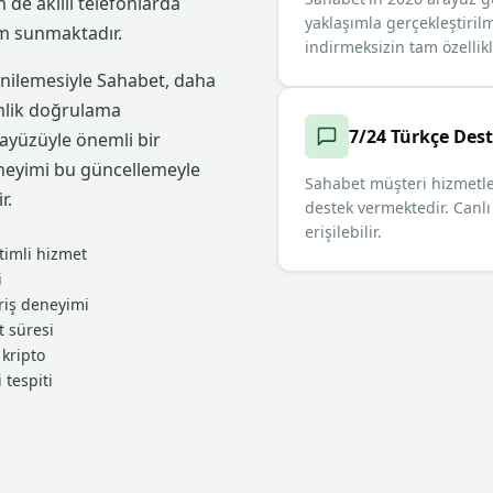
de akıllı telefonlarda
yaklaşımla gerçekleştiril
im sunmaktadır.
indirmeksizin tam özellik
enilemesiyle Sahabet, daha
imlik doğrulama
7/24 Türkçe Des
rayüzüyle önemli bir
eyimi bu güncellemeyle
Sahabet müşteri hizmetler
r.
destek vermektedir. Canl
erişilebilir.
timli hizmet
i
riş deneyimi
t süresi
kripto
 tespiti