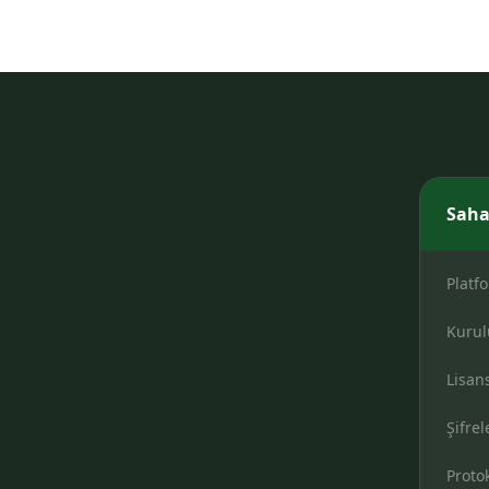
Hakkında
Giriş Rehberi
Özell
Saha
Platf
Kurul
Lisan
Şifre
Proto