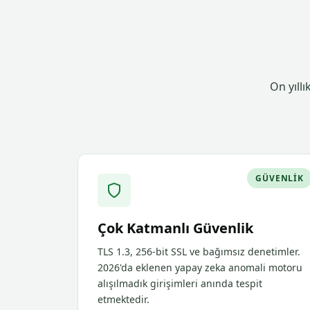
On yıllı
GÜVENLIK
Çok Katmanlı Güvenlik
TLS 1.3, 256-bit SSL ve bağımsız denetimler.
2026'da eklenen yapay zeka anomali motoru
alışılmadık girişimleri anında tespit
etmektedir.