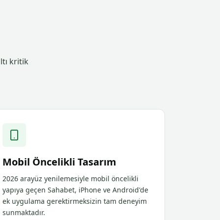
tı kritik
Mobil Öncelikli Tasarım
2026 arayüz yenilemesiyle mobil öncelikli
yapıya geçen Sahabet, iPhone ve Android'de
ek uygulama gerektirmeksizin tam deneyim
sunmaktadır.