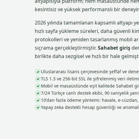
altyapısıyla platform; hem masaüstünde hem 
kesintisiz ve yüksek performanslı bir deney
2026 yılında tamamlanan kapsamlı altyapı y
hızlı sayfa yükleme süreleri, daha güvenli k
protokolleri ve yeniden tasarlanmış mobil a
sıçrama gerçekleştirmiştir.
Sahabet giriş
den
birlikte daha sezgisel ve hızlı bir hale gelmişti
Uluslararası lisans çerçevesinde şeffaf ve dene
✓
TLS 1.3 ve 256-bit SSL ile şifrelenmiş veri iletim
✓
Mobil ve masaüstünde eşit kalitede Sahabet gi
✓
7/24 Türkçe canlı destek ekibi, 90 saniyelik yanı
✓
10'dan fazla ödeme yöntemi: havale, e-cüzdan, 
✓
Yapay zeka destekli hesap güvenliği ve anomali
✓