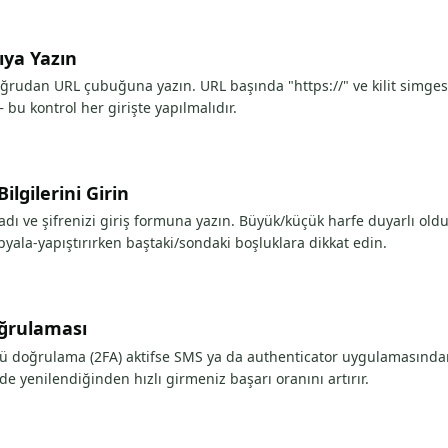
ıya Yazın
ğrudan URL çubuğuna yazın. URL başında "https://" ve kilit simgesi
 bu kontrol her girişte yapılmalıdır.
Bilgilerini Girin
 adı ve şifrenizi giriş formuna yazın. Büyük/küçük harfe duyarlı o
opyala-yapıştırırken baştaki/sondaki boşluklara dikkat edin.
ğrulaması
rlü doğrulama (2FA) aktifse SMS ya da authenticator uygulamasında
de yenilendiğinden hızlı girmeniz başarı oranını artırır.