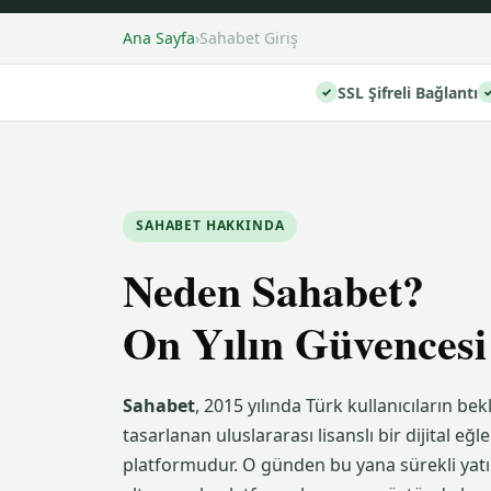
Ana Sayfa
›
Sahabet Giriş
SSL Şifreli Bağlantı
✓
SAHABET HAKKINDA
Neden Sahabet?
On Yılın Güvencesi
Sahabet
, 2015 yılında Türk kullanıcıların bek
tasarlanan uluslararası lisanslı bir dijital eğl
platformudur. O günden bu yana sürekli yatır