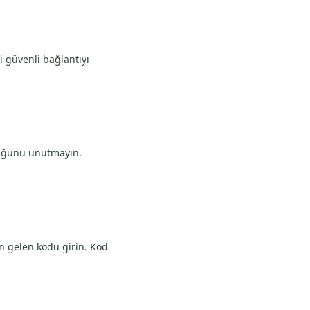
 güvenli bağlantıyı
lduğunu unutmayın.
n gelen kodu girin. Kod