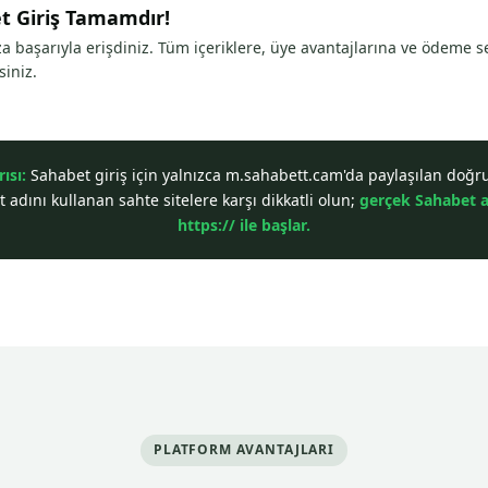
t Giriş Tamamdır!
a başarıyla erişdiniz. Tüm içeriklere, üye avantajlarına ve ödeme 
siniz.
ısı:
Sahabet giriş için yalnızca m.sahabett.cam'da paylaşılan doğr
 adını kullanan sahte sitelere karşı dikkatli olun;
gerçek Sahabet 
https:// ile başlar.
PLATFORM AVANTAJLARI