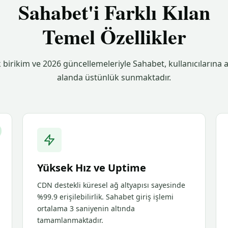
Sahabet'i Farklı Kılan
Temel Özellikler
k birikim ve 2026 güncellemeleriyle Sahabet, kullanıcılarına al
alanda üstünlük sunmaktadır.
Yüksek Hız ve Uptime
CDN destekli küresel ağ altyapısı sayesinde
%99.9 erişilebilirlik. Sahabet giriş işlemi
ortalama 3 saniyenin altında
tamamlanmaktadır.