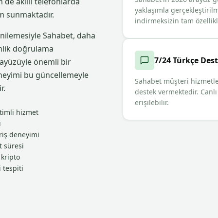
de akıllı telefonlarda
yaklaşımla gerçekleştiril
im sunmaktadır.
indirmeksizin tam özellik
enilemesiyle Sahabet, daha
imlik doğrulama
7/24 Türkçe Des
rayüzüyle önemli bir
eyimi bu güncellemeyle
Sahabet müşteri hizmetler
r.
destek vermektedir. Canl
erişilebilir.
timli hizmet
i
riş deneyimi
t süresi
kripto
 tespiti