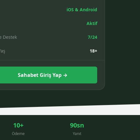
iOS & Android
Aktif
e Destek
7/24
Yaş
18+
Sahabet Giriş Yap →
10+
90sn
Ödeme
Yanıt