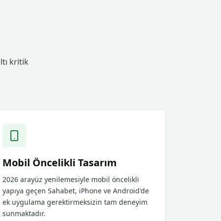
tı kritik
Mobil Öncelikli Tasarım
2026 arayüz yenilemesiyle mobil öncelikli
yapıya geçen Sahabet, iPhone ve Android'de
ek uygulama gerektirmeksizin tam deneyim
sunmaktadır.