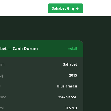
ikler
Makaleler
SSS
Sahabet Giriş →
bet — Canlı Durum
Aktif
orm
Sahabet
uş
2015
s
Uluslararası
leme
256-bit SSL
kol
TLS 1.3