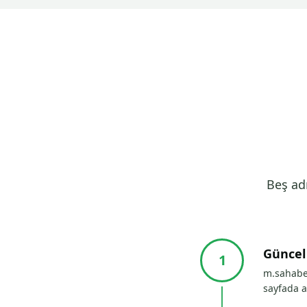
Beş adı
Güncel
1
m.sahabet
sayfada a