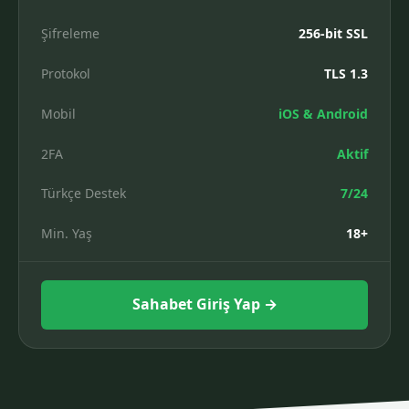
Şifreleme
256-bit SSL
Protokol
TLS 1.3
Mobil
iOS & Android
2FA
Aktif
Türkçe Destek
7/24
Min. Yaş
18+
Sahabet Giriş Yap →