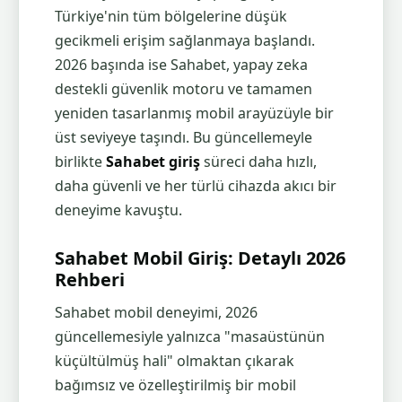
Türkiye'nin tüm bölgelerine düşük
gecikmeli erişim sağlanmaya başlandı.
2026 başında ise Sahabet, yapay zeka
destekli güvenlik motoru ve tamamen
yeniden tasarlanmış mobil arayüzüyle bir
üst seviyeye taşındı. Bu güncellemeyle
birlikte
Sahabet giriş
süreci daha hızlı,
daha güvenli ve her türlü cihazda akıcı bir
deneyime kavuştu.
Sahabet Mobil Giriş: Detaylı 2026
Rehberi
Sahabet mobil deneyimi, 2026
güncellemesiyle yalnızca "masaüstünün
küçültülmüş hali" olmaktan çıkarak
bağımsız ve özelleştirilmiş bir mobil