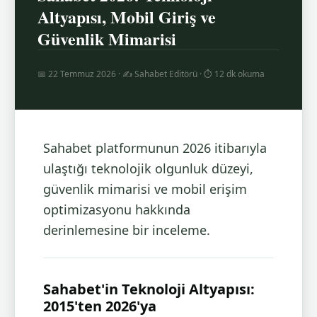
Altyapısı, Mobil Giriş ve
Güvenlik Mimarisi
📅 22 Temmuz 2026 · ✍ Sahabet Editörü · ⏱ 12 dk okuma
Sahabet platformunun 2026 itibarıyla
ulaştığı teknolojik olgunluk düzeyi,
güvenlik mimarisi ve mobil erişim
optimizasyonu hakkında
derinlemesine bir inceleme.
Sahabet'in Teknoloji Altyapısı:
2015'ten 2026'ya