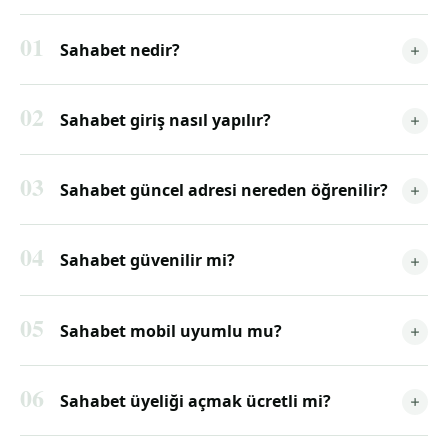
01
Sahabet nedir?
Sahabet, 2015 yılında kurulan, uluslararası lisans
02
Sahabet giriş nasıl yapılır?
kapsamında faaliyet gösteren dijital eğlence ve
interaktif içerik platformudur. Türk kullanıcılara tam
Türkçe arayüz ve 7/24 Türkçe destek sunan Sahabet,
m.sahabett.cam üzerinden doğrulanmış güncel
03
Sahabet güncel adresi nereden öğrenilir?
10 yılı aşan deneyimi ve 500 bini aşan aktif üyesiyle
Sahabet giriş adresini edinin. Adresi tarayıcınıza
sektörün köklü platformları arasında yer almaktadır.
doğrudan yazın; URL başında kilit simgesi ve
"https://" olduğunu doğrulayın. Kullanıcı adı ve
Sahabet güncel giriş adresi m.sahabett.cam
04
Sahabet güvenilir mi?
şifrenizi girin, giriş butonuna basın. 2FA aktifse SMS
üzerinden anlık olarak takip edilebilmektedir. Adres
ya da authenticator kodunu da girerek işlemi
değişiklikleri sayfaya hemen yansıtılmaktadır. Arama
tamamlayın.
motorlarından ulaşılan sonuçlar sahte siteler
Evet. Sahabet, 2015'ten bu yana uluslararası lisans
05
Sahabet mobil uyumlu mu?
içerebileceğinden, adresinizi her zaman bu
çerçevesinde hizmet vermekte olup bağımsız
sayfadan doğrulayın ve tarayıcınızda yer imi olarak
güvenlik denetimlerinden geçmektedir. 256-bit SSL
kaydedin.
ve TLS 1.3 şifreleme, yapay zeka destekli anomali
Evet. Sahabet'in 2026 güncellemesiyle mobil
06
Sahabet üyeliği açmak ücretli mi?
tespiti ve genişletilmiş 2FA desteği platformun
öncelikli (mobile-first) yaklaşımla yenilenen arayüzü,
güvenilirliğinin somut göstergeleridir.
iOS ve Android'in tüm güncel sürümlerinde