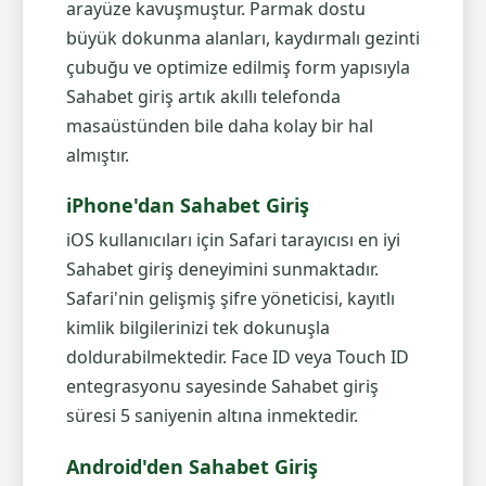
arayüze kavuşmuştur. Parmak dostu
büyük dokunma alanları, kaydırmalı gezinti
çubuğu ve optimize edilmiş form yapısıyla
Sahabet giriş artık akıllı telefonda
masaüstünden bile daha kolay bir hal
almıştır.
iPhone'dan Sahabet Giriş
iOS kullanıcıları için Safari tarayıcısı en iyi
Sahabet giriş deneyimini sunmaktadır.
Safari'nin gelişmiş şifre yöneticisi, kayıtlı
kimlik bilgilerinizi tek dokunuşla
doldurabilmektedir. Face ID veya Touch ID
entegrasyonu sayesinde Sahabet giriş
süresi 5 saniyenin altına inmektedir.
Android'den Sahabet Giriş