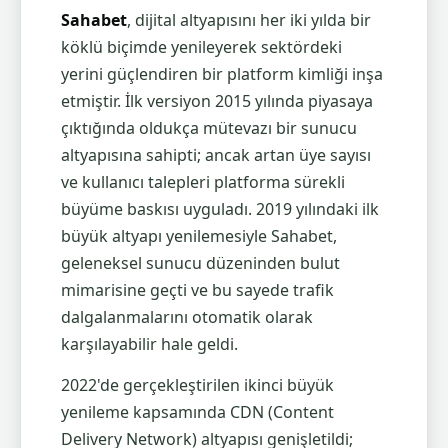
Sahabet
, dijital altyapısını her iki yılda bir
köklü biçimde yenileyerek sektördeki
yerini güçlendiren bir platform kimliği inşa
etmiştir. İlk versiyon 2015 yılında piyasaya
çıktığında oldukça mütevazı bir sunucu
altyapısına sahipti; ancak artan üye sayısı
ve kullanıcı talepleri platforma sürekli
büyüme baskısı uyguladı. 2019 yılındaki ilk
büyük altyapı yenilemesiyle Sahabet,
geleneksel sunucu düzeninden bulut
mimarisine geçti ve bu sayede trafik
dalgalanmalarını otomatik olarak
karşılayabilir hale geldi.
2022'de gerçekleştirilen ikinci büyük
yenileme kapsamında CDN (Content
Delivery Network) altyapısı genişletildi;