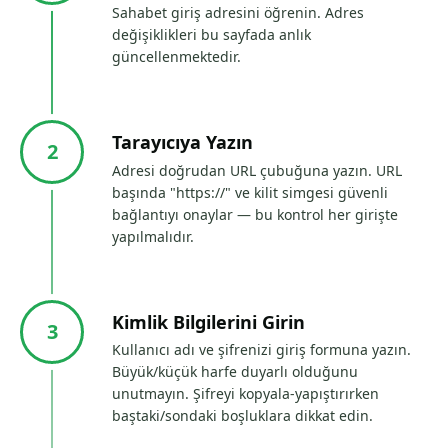
Sahabet giriş adresini öğrenin. Adres
değişiklikleri bu sayfada anlık
güncellenmektedir.
Tarayıcıya Yazın
2
Adresi doğrudan URL çubuğuna yazın. URL
başında "https://" ve kilit simgesi güvenli
bağlantıyı onaylar — bu kontrol her girişte
yapılmalıdır.
Kimlik Bilgilerini Girin
3
Kullanıcı adı ve şifrenizi giriş formuna yazın.
Büyük/küçük harfe duyarlı olduğunu
unutmayın. Şifreyi kopyala-yapıştırırken
baştaki/sondaki boşluklara dikkat edin.