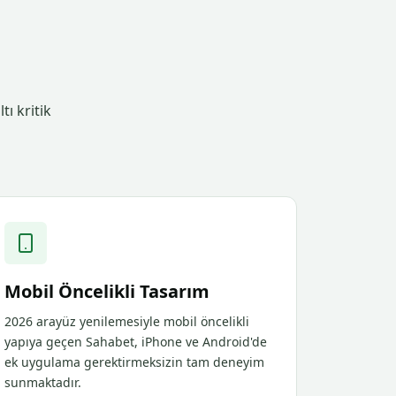
tı kritik
Mobil Öncelikli Tasarım
2026 arayüz yenilemesiyle mobil öncelikli
yapıya geçen Sahabet, iPhone ve Android'de
ek uygulama gerektirmeksizin tam deneyim
sunmaktadır.