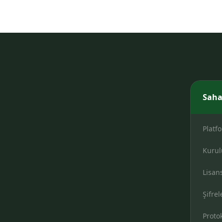
Hakkında
Giriş Rehberi
Özell
Saha
Platf
Kurul
Lisan
Şifre
Proto