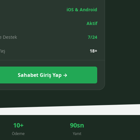
iOS & Android
Aktif
e Destek
7/24
Yaş
18+
Sahabet Giriş Yap →
10+
90sn
Ödeme
Yanıt