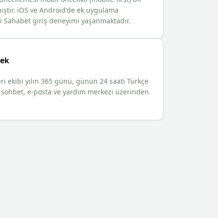
miştir. iOS ve Android'de ek uygulama
li Sahabet giriş deneyimi yaşanmaktadır.
tek
i ekibi yılın 365 günü, günün 24 saati Türkçe
ı sohbet, e-posta ve yardım merkezi üzerinden