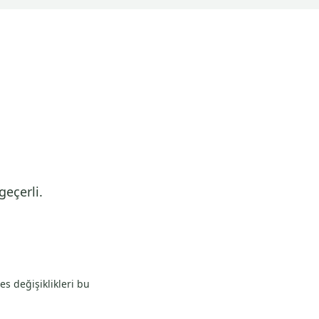
geçerli.
s değişiklikleri bu