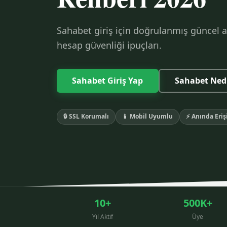
Sahabet giriş için doğrulanmış güncel 
hesap güvenliği ipuçları.
Sahabet Giriş Yap
Sahabet Ned
🔒 SSL Korumalı
📱 Mobil Uyumlu
⚡ Anında Eri
10+
500K+
Yıl Aktif
Üye