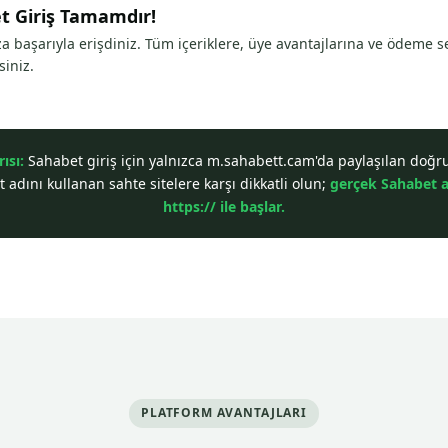
t Giriş Tamamdır!
a başarıyla erişdiniz. Tüm içeriklere, üye avantajlarına ve ödeme 
siniz.
ısı:
Sahabet giriş için yalnızca m.sahabett.cam'da paylaşılan doğr
 adını kullanan sahte sitelere karşı dikkatli olun;
gerçek Sahabet 
https:// ile başlar.
PLATFORM AVANTAJLARI