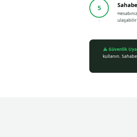
Sahabe
5
Hesabınız
ulaşabilir
⚠ Güvenlik Uyar
kullanın. Sahabet