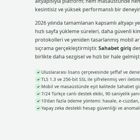
altyapısıyla platform; hem masaüstünde hem 
kesintisiz ve yüksek performanslı bir deney
2026 yılında tamamlanan kapsamlı altyapı y
hızlı sayfa yükleme süreleri, daha güvenli k
protokolleri ve yeniden tasarlanmış mobil a
sıçrama gerçekleştirmiştir.
Sahabet giriş
den
birlikte daha sezgisel ve hızlı bir hale gelmişti
Uluslararası lisans çerçevesinde şeffaf ve dene
✓
TLS 1.3 ve 256-bit SSL ile şifrelenmiş veri iletim
✓
Mobil ve masaüstünde eşit kalitede Sahabet gi
✓
7/24 Türkçe canlı destek ekibi, 90 saniyelik yanı
✓
10'dan fazla ödeme yöntemi: havale, e-cüzdan, 
✓
Yapay zeka destekli hesap güvenliği ve anomali
✓