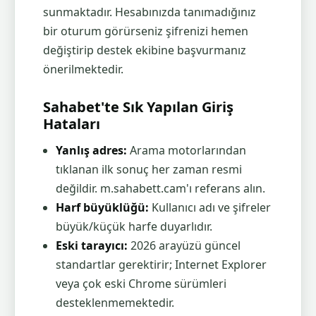
sunmaktadır. Hesabınızda tanımadığınız
bir oturum görürseniz şifrenizi hemen
değiştirip destek ekibine başvurmanız
önerilmektedir.
Sahabet'te Sık Yapılan Giriş
Hataları
Yanlış adres:
Arama motorlarından
tıklanan ilk sonuç her zaman resmi
değildir. m.sahabett.cam'ı referans alın.
Harf büyüklüğü:
Kullanıcı adı ve şifreler
büyük/küçük harfe duyarlıdır.
Eski tarayıcı:
2026 arayüzü güncel
standartlar gerektirir; Internet Explorer
veya çok eski Chrome sürümleri
desteklenmemektedir.