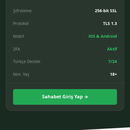
Şifreleme
256-bit SSL
Protokol
TLS 1.3
Mobil
iOS & Android
2FA
Aktif
Türkçe Destek
7/24
Min. Yaş
18+
Sahabet Giriş Yap →