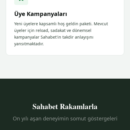
Üye Kampanyaları
Yeni üyelere kapsamlı hoş geldin paketi. Mevcut
üyeler için reload, sadakat ve dönemsel
kampanyalar Sahabet'in takdir anlayışını
yansıtmaktadır.
Sahabet Rakamlarla
On yılı aşan deneyimin somut göstergeleri