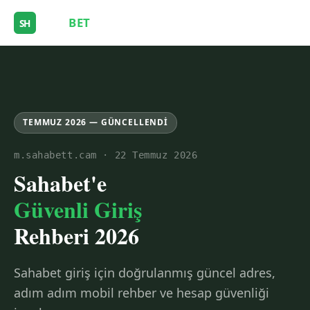
SAHA
BET
SH
TEMMUZ 2026 — GÜNCELLENDI
m.sahabett.cam · 22 Temmuz 2026
Sahabet'e
Güvenli Giriş
Rehberi 2026
Sahabet giriş için doğrulanmış güncel adres,
adım adım mobil rehber ve hesap güvenliği