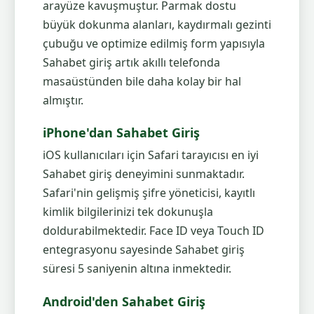
arayüze kavuşmuştur. Parmak dostu
büyük dokunma alanları, kaydırmalı gezinti
çubuğu ve optimize edilmiş form yapısıyla
Sahabet giriş artık akıllı telefonda
masaüstünden bile daha kolay bir hal
almıştır.
iPhone'dan Sahabet Giriş
iOS kullanıcıları için Safari tarayıcısı en iyi
Sahabet giriş deneyimini sunmaktadır.
Safari'nin gelişmiş şifre yöneticisi, kayıtlı
kimlik bilgilerinizi tek dokunuşla
doldurabilmektedir. Face ID veya Touch ID
entegrasyonu sayesinde Sahabet giriş
süresi 5 saniyenin altına inmektedir.
Android'den Sahabet Giriş