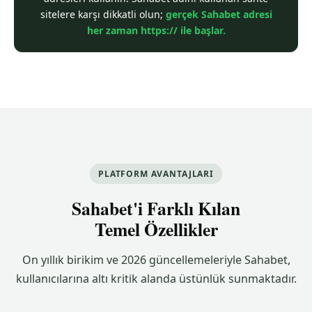
sitelere karşı dikkatli olun;
gerçek Sahabet adresi
her zaman https:// ile başlar.
PLATFORM AVANTAJLARI
Sahabet'i Farklı Kılan
Temel Özellikler
On yıllık birikim ve 2026 güncellemeleriyle Sahabet,
kullanıcılarına altı kritik alanda üstünlük sunmaktadır.