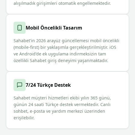
alışılmadık girişimleri otomatik engellemektedir.
Mobil Öncelikli Tasarım
Sahabet'in 2026 arayüz güncellemesi mobil öncelikli
(mobile-first) bir yaklaşımla gerçekleştirilmiştir. iOS
ve Android'de ek uygulama indirmeksizin tam
özellikli Sahabet giriş deneyimi yaşanmaktadır.
7/24 Türkçe Destek
Sahabet müşteri hizmetleri ekibi yılın 365 günü,
günün 24 saati Türkçe destek vermektedir. Canlı
sohbet, e-posta ve yardım merkezi üzerinden
erişilebilir.