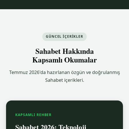
GÜNCEL İÇERIKLER
Sahabet Hakkında
Kapsamlı Okumalar
Temmuz 2026'da hazırlanan özgün ve doğrulanmış
Sahabet içerikleri.
KAPSAMLI REHBER
Sahabet 2026: Teknoloji