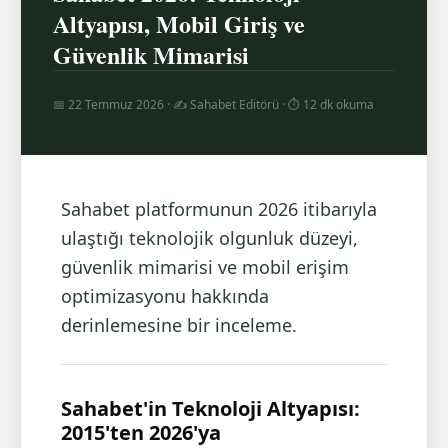
Altyapısı, Mobil Giriş ve
Güvenlik Mimarisi
📅 22 Temmuz 2026 · ✍ Sahabet Editörü · ⏱ 12 dk okuma
Sahabet platformunun 2026 itibarıyla
ulaştığı teknolojik olgunluk düzeyi,
güvenlik mimarisi ve mobil erişim
optimizasyonu hakkında
derinlemesine bir inceleme.
Sahabet'in Teknoloji Altyapısı:
2015'ten 2026'ya