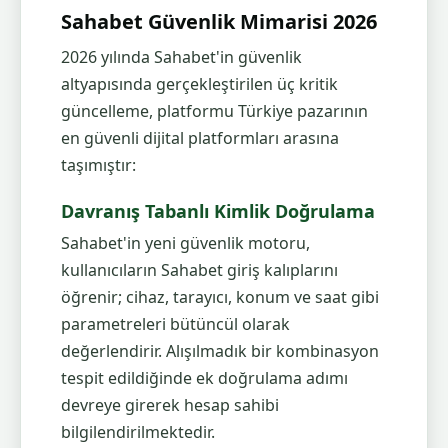
Sahabet Güvenlik Mimarisi 2026
2026 yılında Sahabet'in güvenlik
altyapısında gerçekleştirilen üç kritik
güncelleme, platformu Türkiye pazarının
en güvenli dijital platformları arasına
taşımıştır:
Davranış Tabanlı Kimlik Doğrulama
Sahabet'in yeni güvenlik motoru,
kullanıcıların Sahabet giriş kalıplarını
öğrenir; cihaz, tarayıcı, konum ve saat gibi
parametreleri bütüncül olarak
değerlendirir. Alışılmadık bir kombinasyon
tespit edildiğinde ek doğrulama adımı
devreye girerek hesap sahibi
bilgilendirilmektedir.