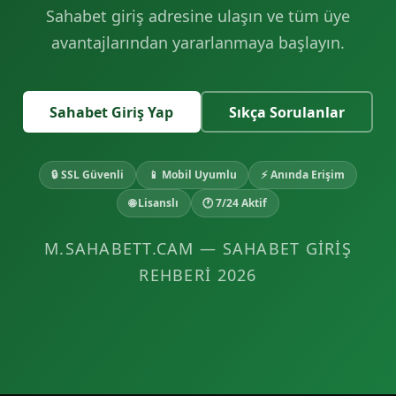
Sahabet giriş adresine ulaşın ve tüm üye
avantajlarından yararlanmaya başlayın.
Sahabet Giriş Yap
Sıkça Sorulanlar
🔒 SSL Güvenli
📱 Mobil Uyumlu
⚡ Anında Erişim
🌐 Lisanslı
🕐 7/24 Aktif
M.SAHABETT.CAM — SAHABET GİRİŞ
REHBERİ 2026