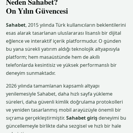
Neden Sahabet?
On Yılın Güvencesi
Sahabet
, 2015 yılında Türk kullanıcıların beklentilerini
esas alarak tasarlanan uluslararası lisanslı bir dijital
eğlence ve interaktif içerik platformudur. O günden
bu yana sürekli yatırım aldığı teknolojik altyapısıyla
platform; hem masaüstünde hem de akıllı
telefonlarda kesintisiz ve yüksek performanslı bir
deneyim sunmaktadır.
2026 yılında tamamlanan kapsamlı altyapı
yenilemesiyle Sahabet, daha hızlı sayfa yükleme
süreleri, daha güvenli kimlik doğrulama protokolleri
ve yeniden tasarlanmış mobil arayüzüyle önemli bir
sıçrama gerçekleştirmiştir.
Sahabet giriş
deneyimi bu
güncellemeyle birlikte daha sezgisel ve hızlı bir hale