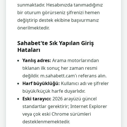
sunmaktadır. Hesabınızda tanımadığınız
bir oturum görürseniz şifrenizi hemen
değiştirip destek ekibine başvurmanız
önerilmektedir.
Sahabet'te Sık Yapılan Giriş
Hataları
Yanlış adres:
Arama motorlarından
tıklanan ilk sonuç her zaman resmi
değildir. m.sahabett.cam'ı referans alın.
Harf büyüklüğü:
Kullanıcı adı ve şifreler
büyük/küçük harfe duyarlıdır.
Eski tarayıcı:
2026 arayüzü güncel
standartlar gerektirir; Internet Explorer
veya çok eski Chrome sürümleri
desteklenmemektedir.