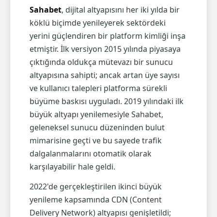
Sahabet
, dijital altyapısını her iki yılda bir
köklü biçimde yenileyerek sektördeki
yerini güçlendiren bir platform kimliği inşa
etmiştir. İlk versiyon 2015 yılında piyasaya
çıktığında oldukça mütevazı bir sunucu
altyapısına sahipti; ancak artan üye sayısı
ve kullanıcı talepleri platforma sürekli
büyüme baskısı uyguladı. 2019 yılındaki ilk
büyük altyapı yenilemesiyle Sahabet,
geleneksel sunucu düzeninden bulut
mimarisine geçti ve bu sayede trafik
dalgalanmalarını otomatik olarak
karşılayabilir hale geldi.
2022'de gerçekleştirilen ikinci büyük
yenileme kapsamında CDN (Content
Delivery Network) altyapısı genişletildi;