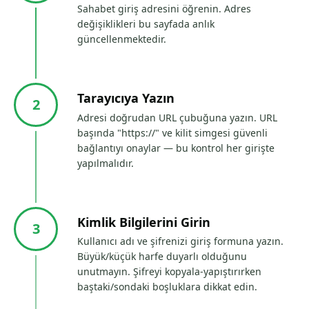
Sahabet giriş adresini öğrenin. Adres
değişiklikleri bu sayfada anlık
güncellenmektedir.
Tarayıcıya Yazın
2
Adresi doğrudan URL çubuğuna yazın. URL
başında "https://" ve kilit simgesi güvenli
bağlantıyı onaylar — bu kontrol her girişte
yapılmalıdır.
Kimlik Bilgilerini Girin
3
Kullanıcı adı ve şifrenizi giriş formuna yazın.
Büyük/küçük harfe duyarlı olduğunu
unutmayın. Şifreyi kopyala-yapıştırırken
baştaki/sondaki boşluklara dikkat edin.