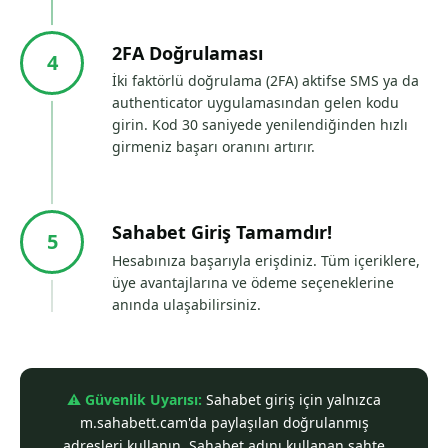
2FA Doğrulaması
4
İki faktörlü doğrulama (2FA) aktifse SMS ya da
authenticator uygulamasından gelen kodu
girin. Kod 30 saniyede yenilendiğinden hızlı
girmeniz başarı oranını artırır.
Sahabet Giriş Tamamdır!
5
Hesabınıza başarıyla erişdiniz. Tüm içeriklere,
üye avantajlarına ve ödeme seçeneklerine
anında ulaşabilirsiniz.
⚠ Güvenlik Uyarısı:
Sahabet giriş için yalnızca
m.sahabett.cam'da paylaşılan doğrulanmış
adresleri kullanın. Sahabet adını kullanan sahte