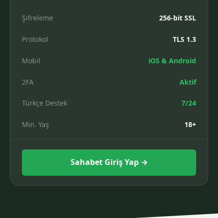
Şifreleme
256-bit SSL
Protokol
TLS 1.3
Mobil
iOS & Android
2FA
Aktif
Türkçe Destek
7/24
Min. Yaş
18+
Sahabet Giriş Yap →