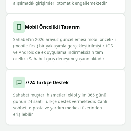
alışılmadık girişimleri otomatik engellemektedir.
Mobil Öncelikli Tasarım
Sahabet'in 2026 arayüz güncellemesi mobil öncelikli
(mobile-first) bir yaklaşımla gerçekleştirilmiştir. iOS
ve Android'de ek uygulama indirmeksizin tam
özellikli Sahabet giriş deneyimi yaşanmaktadır.
7/24 Türkçe Destek
Sahabet müşteri hizmetleri ekibi yılın 365 günü,
günün 24 saati Türkçe destek vermektedir. Canlı
sohbet, e-posta ve yardım merkezi üzerinden
erişilebilir.