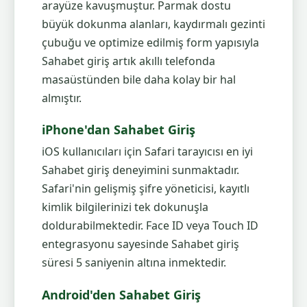
arayüze kavuşmuştur. Parmak dostu
büyük dokunma alanları, kaydırmalı gezinti
çubuğu ve optimize edilmiş form yapısıyla
Sahabet giriş artık akıllı telefonda
masaüstünden bile daha kolay bir hal
almıştır.
iPhone'dan Sahabet Giriş
iOS kullanıcıları için Safari tarayıcısı en iyi
Sahabet giriş deneyimini sunmaktadır.
Safari'nin gelişmiş şifre yöneticisi, kayıtlı
kimlik bilgilerinizi tek dokunuşla
doldurabilmektedir. Face ID veya Touch ID
entegrasyonu sayesinde Sahabet giriş
süresi 5 saniyenin altına inmektedir.
Android'den Sahabet Giriş