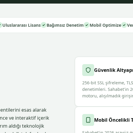
Uluslararası Lisans
Bağımsız Denetim
Mobil Optimize
Ver
✓
✓
✓
✓
Güvenlik Altyapı
256-bit SSL şifreleme, TL
denetimleri. Sahabet'in 
motoru, alışılmadık giriş
lentilerini esas alarak
ence ve interaktif içerik
Mobil Öncelikli 
ım aldığı teknolojik
Sahabet'in 2026 arayüz gü