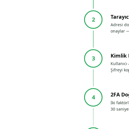
Tarayıc
2
Adresi do
onaylar —
Kimlik 
3
Kullanıcı
Şifreyi k
2FA Do
4
İki faktö
30 saniye