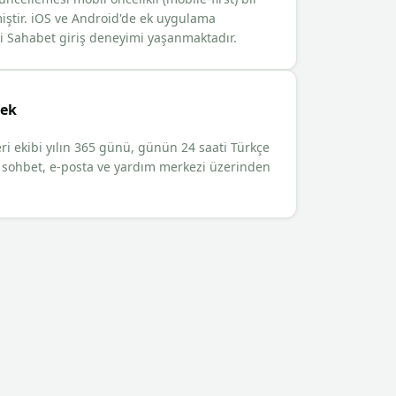
miştir. iOS ve Android'de ek uygulama
li Sahabet giriş deneyimi yaşanmaktadır.
tek
i ekibi yılın 365 günü, günün 24 saati Türkçe
ı sohbet, e-posta ve yardım merkezi üzerinden