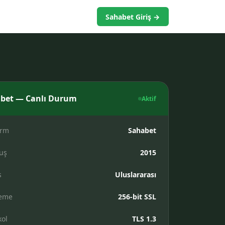
ikler
Makaleler
SSS
Sahabet Giriş →
bet — Canlı Durum
Aktif
orm
Sahabet
uş
2015
s
Uluslararası
leme
256-bit SSL
kol
TLS 1.3