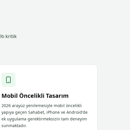
tı kritik
Mobil Öncelikli Tasarım
2026 arayüz yenilemesiyle mobil öncelikli
yapıya geçen Sahabet, iPhone ve Android'de
ek uygulama gerektirmeksizin tam deneyim
sunmaktadır.