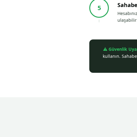
Sahabe
5
Hesabınız
ulaşabilir
⚠ Güvenlik Uyar
kullanın. Sahabet