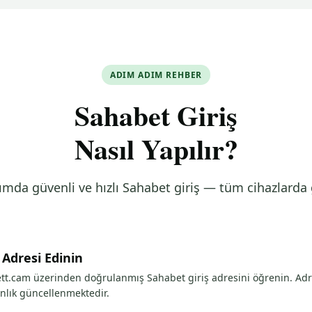
ADIM ADIM REHBER
Sahabet Giriş
Nasıl Yapılır?
mda güvenli ve hızlı Sahabet giriş — tüm cihazlarda 
 Adresi Edinin
t.cam üzerinden doğrulanmış Sahabet giriş adresini öğrenin. Adre
nlık güncellenmektedir.