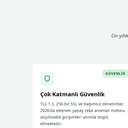
On yıllı
GÜVENLIK
Çok Katmanlı Güvenlik
TLS 1.3, 256-bit SSL ve bağımsız denetimler.
2026'da eklenen yapay zeka anomali motoru
alışılmadık girişimleri anında tespit
etmektedir.