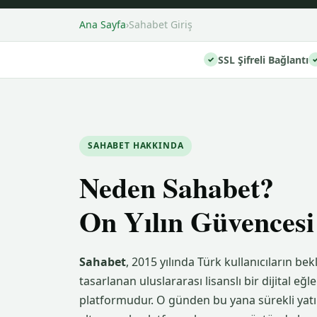
Ana Sayfa
›
Sahabet Giriş
SSL Şifreli Bağlantı
✓
SAHABET HAKKINDA
Neden Sahabet?
On Yılın Güvencesi
Sahabet
, 2015 yılında Türk kullanıcıların bek
tasarlanan uluslararası lisanslı bir dijital eğl
platformudur. O günden bu yana sürekli yatır