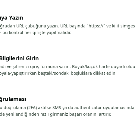
ıya Yazın
ğrudan URL çubuğuna yazın. URL başında "https://" ve kilit simgesi
 bu kontrol her girişte yapılmalıdır.
Bilgilerini Girin
 adı ve şifrenizi giriş formuna yazın. Büyük/küçük harfe duyarlı o
opyala-yapıştırırken baştaki/sondaki boşluklara dikkat edin.
ğrulaması
rlü doğrulama (2FA) aktifse SMS ya da authenticator uygulamasında
de yenilendiğinden hızlı girmeniz başarı oranını artırır.