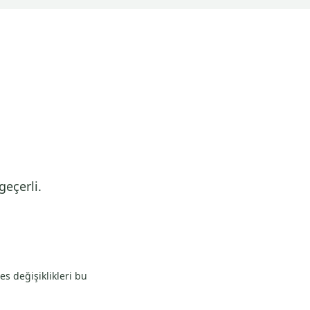
geçerli.
s değişiklikleri bu