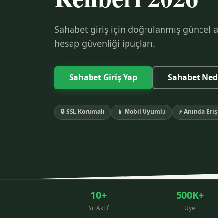
Sahabet giriş için doğrulanmış güncel 
hesap güvenliği ipuçları.
Sahabet Giriş Yap
Sahabet Ned
🔒 SSL Korumalı
📱 Mobil Uyumlu
⚡ Anında Eri
10+
500K+
Yıl Aktif
Üye