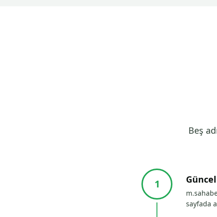
Beş adı
Güncel
1
m.sahabet
sayfada a