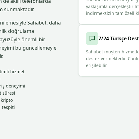
de akıllı telefonlarda
yaklaşımla gerçekleştiril
im sunmaktadır.
indirmeksizin tam özellik
enilemesiyle Sahabet, daha
imlik doğrulama
7/24 Türkçe Des
rayüzüyle önemli bir
eyimi bu güncellemeyle
Sahabet müşteri hizmetler
r.
destek vermektedir. Canl
erişilebilir.
timli hizmet
i
riş deneyimi
t süresi
kripto
 tespiti