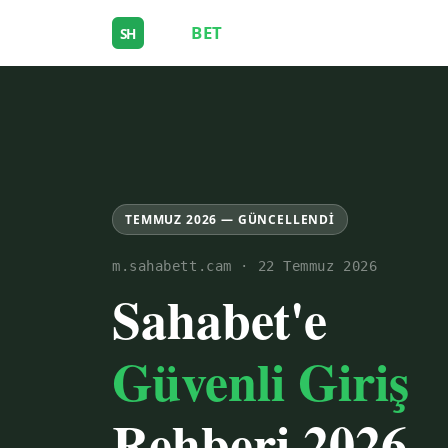
SAHA
BET
SH
TEMMUZ 2026 — GÜNCELLENDI
m.sahabett.cam · 22 Temmuz 2026
Sahabet'e
Güvenli Giriş
Rehberi 2026