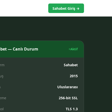
ikler
Makaleler
SSS
Sahabet Giriş →
bet — Canlı Durum
Aktif
orm
Sahabet
uş
2015
s
Uluslararası
leme
256-bit SSL
kol
TLS 1.3