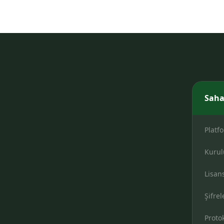
Hakkında
Giriş Rehberi
Özell
Saha
Platf
Kurul
Lisan
Şifre
Proto