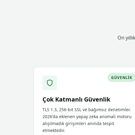
On yıllı
GÜVENLIK
Çok Katmanlı Güvenlik
TLS 1.3, 256-bit SSL ve bağımsız denetimler.
2026'da eklenen yapay zeka anomali motoru
alışılmadık girişimleri anında tespit
etmektedir.