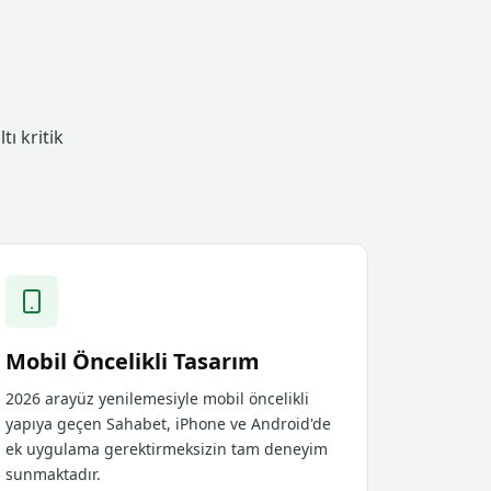
tı kritik
Mobil Öncelikli Tasarım
2026 arayüz yenilemesiyle mobil öncelikli
yapıya geçen Sahabet, iPhone ve Android'de
ek uygulama gerektirmeksizin tam deneyim
sunmaktadır.