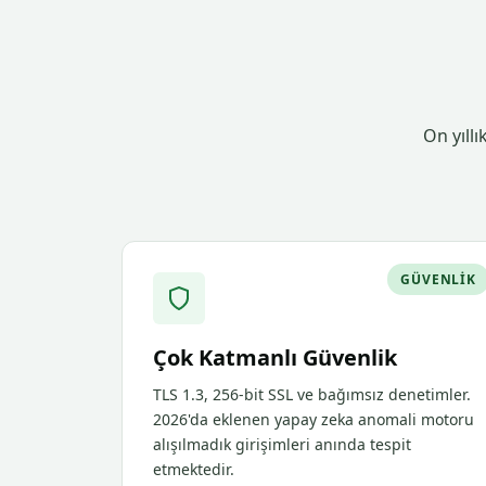
On yıllı
GÜVENLIK
Çok Katmanlı Güvenlik
TLS 1.3, 256-bit SSL ve bağımsız denetimler.
2026'da eklenen yapay zeka anomali motoru
alışılmadık girişimleri anında tespit
etmektedir.