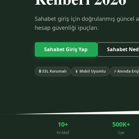
Sahabet giriş için doğrulanmış güncel 
hesap güvenliği ipuçları.
Sahabet Giriş Yap
Sahabet Ned
🔒 SSL Korumalı
📱 Mobil Uyumlu
⚡ Anında Eri
10+
500K+
Yıl Aktif
Üye