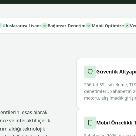
Uluslararası Lisans
Bağımsız Denetim
Mobil Optimize
Ver
✓
✓
✓
✓
Güvenlik Altyapı
256-bit SSL şifreleme, TL
denetimleri. Sahabet'in 
motoru, alışılmadık giriş
lentilerini esas alarak
ence ve interaktif içerik
Mobil Öncelikli 
ım aldığı teknolojik
Sahabet'in 2026 arayüz gü