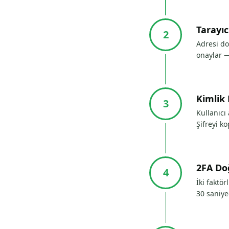
Tarayıc
2
Adresi do
onaylar —
Kimlik 
3
Kullanıcı
Şifreyi k
2FA Do
4
İki faktö
30 saniye