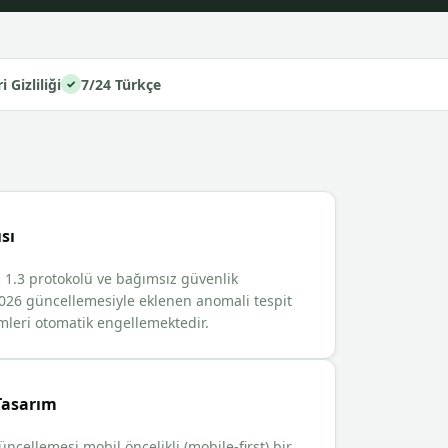
i Gizliliği
7/24 Türkçe
✓
sı
S 1.3 protokolü ve bağımsız güvenlik
2026 güncellemesiyle eklenen anomali tespit
imleri otomatik engellemektedir.
Tasarım
ncellemesi mobil öncelikli (mobile-first) bir