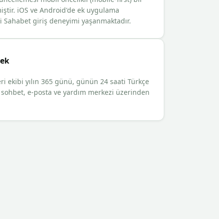
miştir. iOS ve Android'de ek uygulama
li Sahabet giriş deneyimi yaşanmaktadır.
tek
i ekibi yılın 365 günü, günün 24 saati Türkçe
ı sohbet, e-posta ve yardım merkezi üzerinden