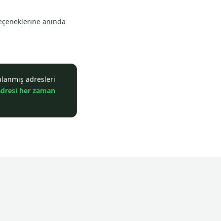
seçeneklerine anında
ulanmış adresleri
adresi her zaman