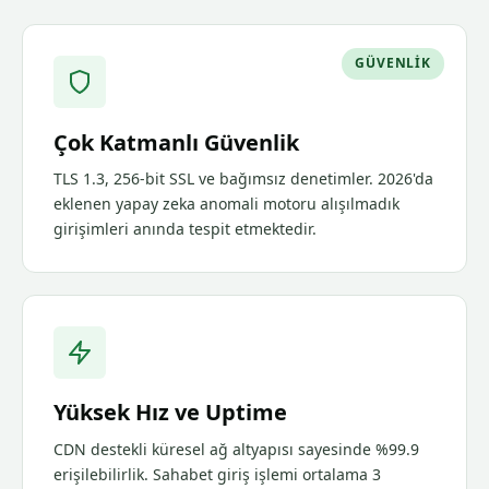
GÜVENLIK
Çok Katmanlı Güvenlik
TLS 1.3, 256-bit SSL ve bağımsız denetimler. 2026'da
eklenen yapay zeka anomali motoru alışılmadık
girişimleri anında tespit etmektedir.
Yüksek Hız ve Uptime
CDN destekli küresel ağ altyapısı sayesinde %99.9
erişilebilirlik. Sahabet giriş işlemi ortalama 3