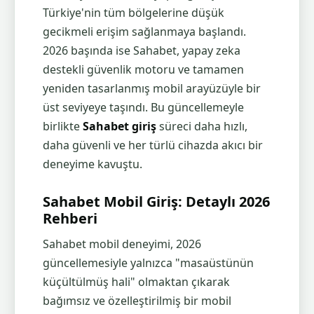
Türkiye'nin tüm bölgelerine düşük
gecikmeli erişim sağlanmaya başlandı.
2026 başında ise Sahabet, yapay zeka
destekli güvenlik motoru ve tamamen
yeniden tasarlanmış mobil arayüzüyle bir
üst seviyeye taşındı. Bu güncellemeyle
birlikte
Sahabet giriş
süreci daha hızlı,
daha güvenli ve her türlü cihazda akıcı bir
deneyime kavuştu.
Sahabet Mobil Giriş: Detaylı 2026
Rehberi
Sahabet mobil deneyimi, 2026
güncellemesiyle yalnızca "masaüstünün
küçültülmüş hali" olmaktan çıkarak
bağımsız ve özelleştirilmiş bir mobil