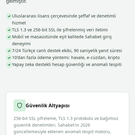
gelmiştir.
Uluslararası lisans çerçevesinde şeffaf ve denetimli
✓
hizmet
TLS 1.3 ve 256-bit SSL ile şifrelenmiş veri iletimi
✓
Mobil ve masaüstünde eşit kalitede Sahabet giriş
✓
deneyimi
7/24 Türkçe canlı destek ekibi, 90 saniyelik yanıt süresi
✓
10'dan fazla ödeme yöntemi: havale, e-cüzdan, kripto
✓
Yapay zeka destekli hesap güvenliği ve anomali tespiti
✓
Güvenlik Altyapısı
256-bit SSL şifreleme, TLS 1.3 protokolü ve bağımsız
güvenlik denetimleri. Sahabet'in 2026
güncellemesiyle eklenen anomali tespit motoru,