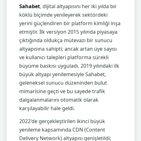
Sahabet
, dijital altyapısını her iki yılda bir
köklü biçimde yenileyerek sektördeki
yerini güçlendiren bir platform kimliği inşa
etmiştir. İlk versiyon 2015 yılında piyasaya
çıktığında oldukça mütevazı bir sunucu
altyapısına sahipti; ancak artan üye sayısı
ve kullanıcı talepleri platforma sürekli
büyüme baskısı uyguladı. 2019 yılındaki ilk
büyük altyapı yenilemesiyle Sahabet,
geleneksel sunucu düzeninden bulut
mimarisine geçti ve bu sayede trafik
dalgalanmalarını otomatik olarak
karşılayabilir hale geldi.
2022'de gerçekleştirilen ikinci büyük
yenileme kapsamında CDN (Content
Delivery Network) altyapısı genişletildi;