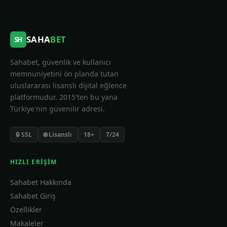
SAHA
BET
SH
Sahabet, güvenlik ve kullanıcı
memnuniyetini ön planda tutan
uluslararası lisanslı dijital eğlence
platformudur. 2015'ten bu yana
Türkiye'nin güvenilir adresi.
🔒 SSL
🌐 Lisanslı
18+
7/24
HIZLI ERIŞIM
Sahabet Hakkında
Sahabet Giriş
Özellikler
Makaleler