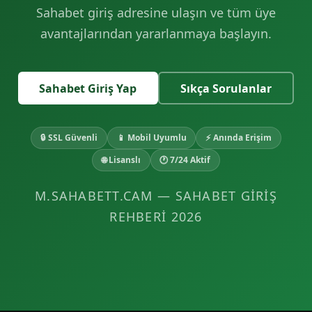
Sahabet giriş adresine ulaşın ve tüm üye
avantajlarından yararlanmaya başlayın.
Sahabet Giriş Yap
Sıkça Sorulanlar
🔒 SSL Güvenli
📱 Mobil Uyumlu
⚡ Anında Erişim
🌐 Lisanslı
🕐 7/24 Aktif
M.SAHABETT.CAM — SAHABET GİRİŞ
REHBERİ 2026