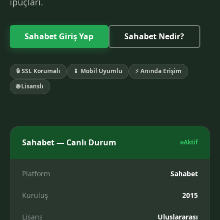
ipuçları.
Sahabet Giriş Yap
Sahabet Nedir?
🔒 SSL Korumalı
📱 Mobil Uyumlu
⚡ Anında Erişim
🌐 Lisanslı
Sahabet — Canlı Durum
Aktif
Platform
Sahabet
Kuruluş
2015
Lisans
Uluslararası