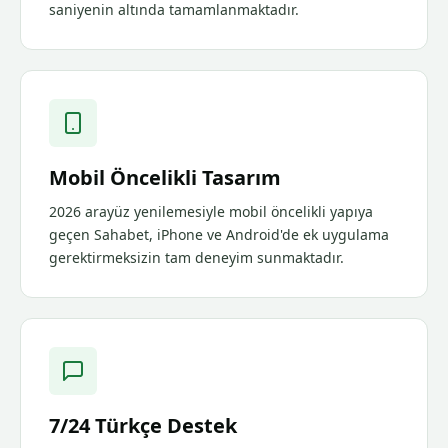
saniyenin altında tamamlanmaktadır.
Mobil Öncelikli Tasarım
2026 arayüz yenilemesiyle mobil öncelikli yapıya
geçen Sahabet, iPhone ve Android'de ek uygulama
gerektirmeksizin tam deneyim sunmaktadır.
7/24 Türkçe Destek