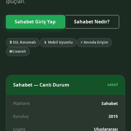
ipuçları.
Sahabet Giriş Yap
Sahabet Nedir?
🔒 SSL Korumalı
📱 Mobil Uyumlu
⚡ Anında Erişim
🌐 Lisanslı
Sahabet — Canlı Durum
Aktif
Platform
Sahabet
Kuruluş
2015
Lisans
Uluslararası