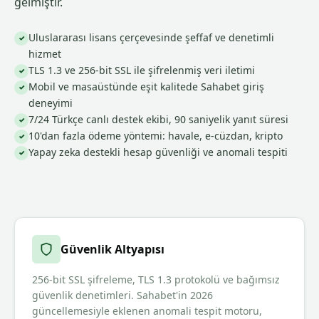
gelmiştir.
Uluslararası lisans çerçevesinde şeffaf ve denetimli
✓
hizmet
TLS 1.3 ve 256-bit SSL ile şifrelenmiş veri iletimi
✓
Mobil ve masaüstünde eşit kalitede Sahabet giriş
✓
deneyimi
7/24 Türkçe canlı destek ekibi, 90 saniyelik yanıt süresi
✓
10'dan fazla ödeme yöntemi: havale, e-cüzdan, kripto
✓
Yapay zeka destekli hesap güvenliği ve anomali tespiti
✓
Güvenlik Altyapısı
256-bit SSL şifreleme, TLS 1.3 protokolü ve bağımsız
güvenlik denetimleri. Sahabet'in 2026
güncellemesiyle eklenen anomali tespit motoru,