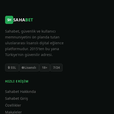
SAHA
BET
SH
Sahabet, güvenlik ve kullanıcı
memnuniyetini ön planda tutan
uluslararası lisanslı dijital eğlence
platformudur. 2015'ten bu yana
Türkiye'nin güvenilir adresi.
🔒 SSL
🌐 Lisanslı
18+
7/24
HIZLI ERIŞIM
Sahabet Hakkında
Sahabet Giriş
Özellikler
Makaleler