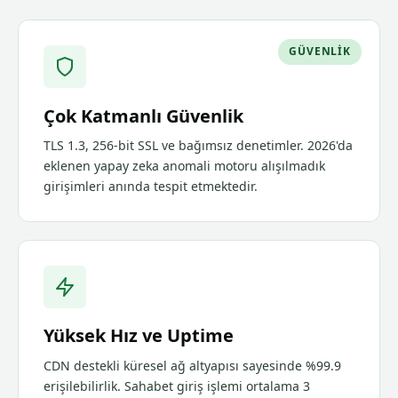
GÜVENLIK
Çok Katmanlı Güvenlik
TLS 1.3, 256-bit SSL ve bağımsız denetimler. 2026'da
eklenen yapay zeka anomali motoru alışılmadık
girişimleri anında tespit etmektedir.
Yüksek Hız ve Uptime
CDN destekli küresel ağ altyapısı sayesinde %99.9
erişilebilirlik. Sahabet giriş işlemi ortalama 3