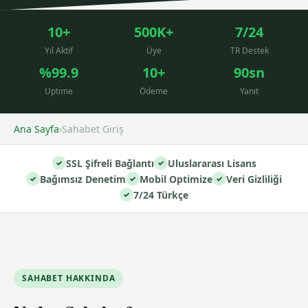
10+
500K+
7/24
Yıl Aktif
Üye
TR Destek
%99.9
10+
90sn
Uptime
Ödeme
Yanıt
Ana Sayfa
›
Sahabet Giriş
SSL Şifreli Bağlantı
Uluslararası Lisans
✓
✓
Bağımsız Denetim
Mobil Optimize
Veri Gizliliği
✓
✓
✓
7/24 Türkçe
✓
SAHABET HAKKINDA