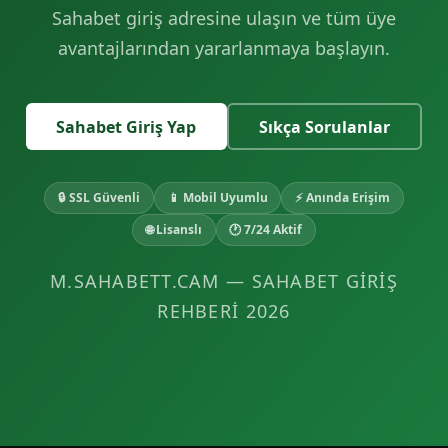
Sahabet giriş adresine ulaşın ve tüm üye
avantajlarından yararlanmaya başlayın.
Sahabet Giriş Yap
Sıkça Sorulanlar
🔒 SSL Güvenli
📱 Mobil Uyumlu
⚡ Anında Erişim
🌐 Lisanslı
🕐 7/24 Aktif
M.SAHABETT.CAM — SAHABET GİRİŞ
REHBERİ 2026