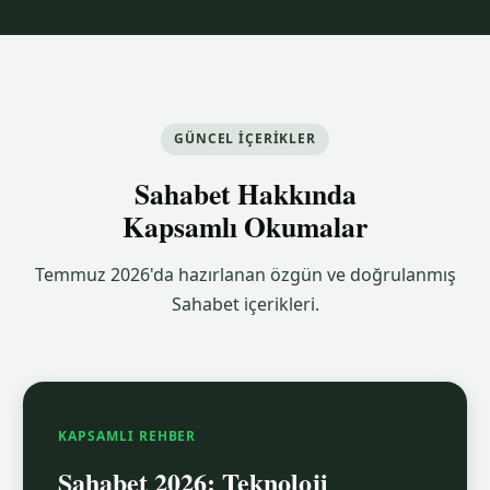
GÜNCEL İÇERIKLER
Sahabet Hakkında
Kapsamlı Okumalar
Temmuz 2026'da hazırlanan özgün ve doğrulanmış
Sahabet içerikleri.
KAPSAMLI REHBER
Sahabet 2026: Teknoloji