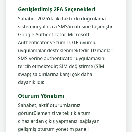
Genişletilmiş 2FA Seçenekleri
Sahabet 2026'da iki faktörlü doğrulama
sistemini yalnızca SMS'in ötesine taşımıştır.
Google Authenticator, Microsoft
Authenticator ve tüm TOTP uyumlu
uygulamalar desteklenmektedir. Uzmanlar
SMS yerine authenticator uygulamasını
tercih etmektedir; SIM değiştirme (SIM
swap) saldırılarına karşı çok daha
dayanıklıdır.
Oturum Yönetimi
Sahabet, aktif oturumlarınızı
görüntülemenizi ve tek tıkla tüm
cihazlardan çıkış yapmanızı sağlayan
gelişmiş oturum yönetim paneli