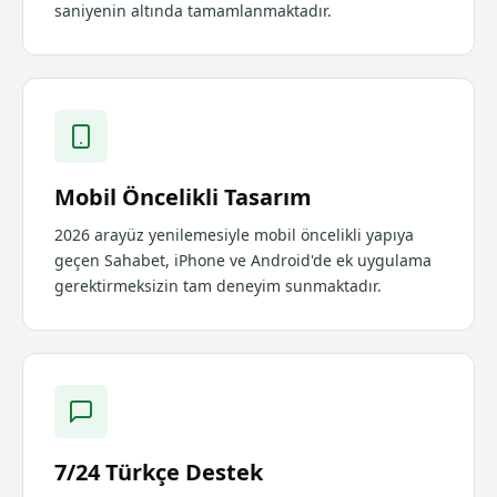
saniyenin altında tamamlanmaktadır.
Mobil Öncelikli Tasarım
2026 arayüz yenilemesiyle mobil öncelikli yapıya
geçen Sahabet, iPhone ve Android'de ek uygulama
gerektirmeksizin tam deneyim sunmaktadır.
7/24 Türkçe Destek