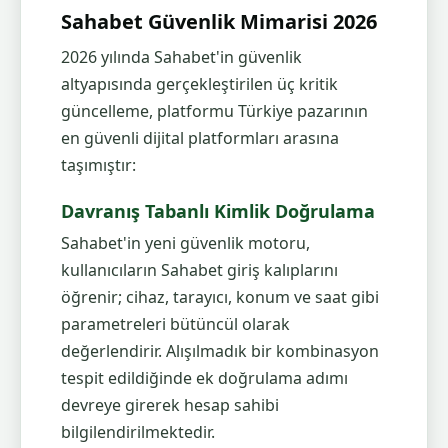
Sahabet Güvenlik Mimarisi 2026
2026 yılında Sahabet'in güvenlik
altyapısında gerçekleştirilen üç kritik
güncelleme, platformu Türkiye pazarının
en güvenli dijital platformları arasına
taşımıştır:
Davranış Tabanlı Kimlik Doğrulama
Sahabet'in yeni güvenlik motoru,
kullanıcıların Sahabet giriş kalıplarını
öğrenir; cihaz, tarayıcı, konum ve saat gibi
parametreleri bütüncül olarak
değerlendirir. Alışılmadık bir kombinasyon
tespit edildiğinde ek doğrulama adımı
devreye girerek hesap sahibi
bilgilendirilmektedir.