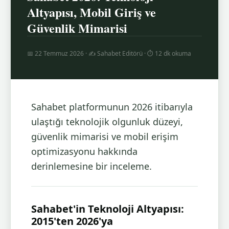
Altyapısı, Mobil Giriş ve
Güvenlik Mimarisi
📅 22 Temmuz 2026 · ✍ Sahabet Editörü · ⏱ 12 dk okuma
Sahabet platformunun 2026 itibarıyla
ulaştığı teknolojik olgunluk düzeyi,
güvenlik mimarisi ve mobil erişim
optimizasyonu hakkında
derinlemesine bir inceleme.
Sahabet'in Teknoloji Altyapısı:
2015'ten 2026'ya