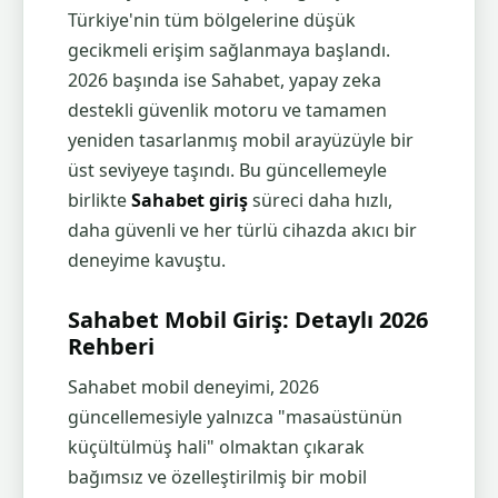
Türkiye'nin tüm bölgelerine düşük
gecikmeli erişim sağlanmaya başlandı.
2026 başında ise Sahabet, yapay zeka
destekli güvenlik motoru ve tamamen
yeniden tasarlanmış mobil arayüzüyle bir
üst seviyeye taşındı. Bu güncellemeyle
birlikte
Sahabet giriş
süreci daha hızlı,
daha güvenli ve her türlü cihazda akıcı bir
deneyime kavuştu.
Sahabet Mobil Giriş: Detaylı 2026
Rehberi
Sahabet mobil deneyimi, 2026
güncellemesiyle yalnızca "masaüstünün
küçültülmüş hali" olmaktan çıkarak
bağımsız ve özelleştirilmiş bir mobil