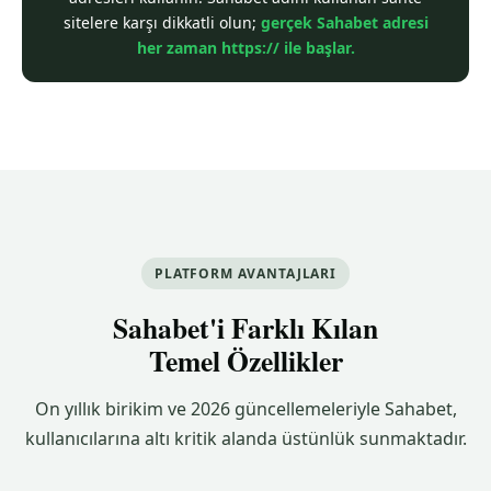
sitelere karşı dikkatli olun;
gerçek Sahabet adresi
her zaman https:// ile başlar.
PLATFORM AVANTAJLARI
Sahabet'i Farklı Kılan
Temel Özellikler
On yıllık birikim ve 2026 güncellemeleriyle Sahabet,
kullanıcılarına altı kritik alanda üstünlük sunmaktadır.